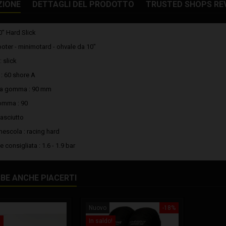
ZIONE
DETTAGLI DEL PRODOTTO
TRUSTED SHOPS RE
” Hard Slick
ooter - minimotard - ohvale da 10"
 slick
: 60 shore A
za gomma : 90 mm
omma : 90
: asciutto
mescola : racing hard
 consigliata : 1.6 - 1.9 bar
BE ANCHE PIACERTI
Nuovo
-18%
!
In saldo!