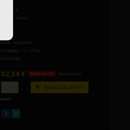
slick
 60 shore A
a gomma : 90 mm
mma : 90
asciutto
escola : racing hard
consigliata : 1.6 - 1.9 bar
MS10014-H00
82,54 €
Risparmia 10%
Tasse incluse
Aggiungi al carrello

nibile