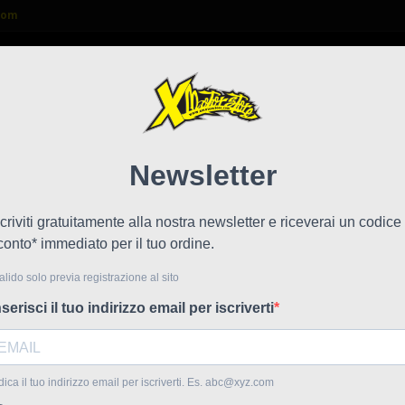
com

FAQ
NEWS
LAVORA CON NOI
90/90
!
Prezzo scontato
Riferime
Pmt 90/90R
minimotar
utilizzo r
tipo : sco