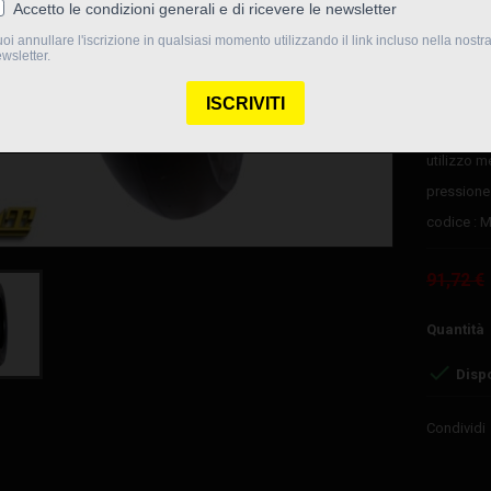
disegno : 
mescola :
larghezz
spalla go
utilizzo : 
utilizzo m
pressione 
codice : 
91,72 €
Quantità

Dispo
Condividi