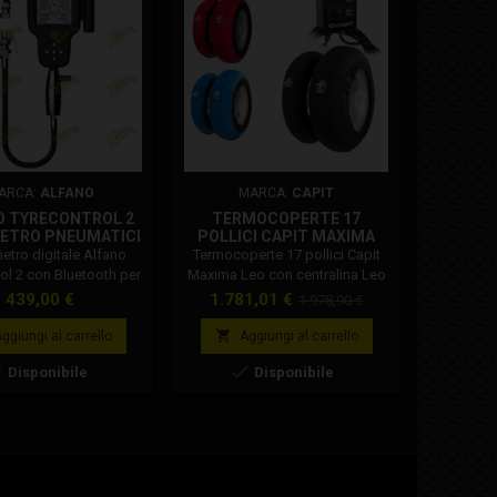
In saldo!
ARCA:
ALFANO
MARCA:
CAPIT
MAR
O TYRECONTROL 2
TERMOCOPERTE 17
PMT 11
TRO PNEUMATICI
POLLICI CAPIT MAXIMA
BLUETOOTH A1900
LEO CON CENTRALINA LEO
tro digitale Alfano
Termocoperte 17 pollici Capit
Pneumat
TOUCH
ol 2 con Bluetooth per
Maxima Leo con centralina Leo
morbid
 pressione pneumatici
Touch Termocoperte 17 pollici
Prezzo
Prezzo
Prezzo
Pre
439,00 €
1.781,01 €
187
1.978,90 €
mpatibile con sensore
Capit Maxima Leo.
base
ratura opzionale.
Termocoperte moto,


ggiungi al carrello
Aggiungi al carrello
A
termocoperte motard. Controllo



Disponibile
Disponibile
della temperatura con
connettore Leo. La temperatura
arriva in un range da 40 a 120°C
(104 a 248°F). Termoregolatore
esterno "control box" non
incluso - controlli tramite
centralina Leo Touch per il...