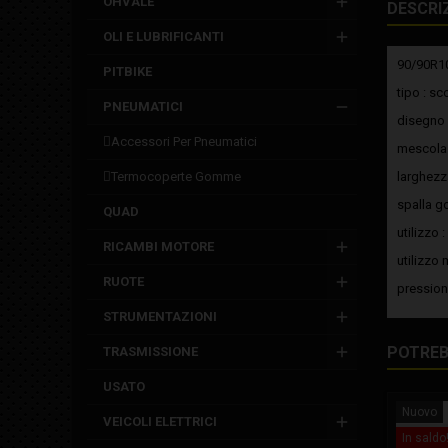
OHVALE
DESCRI
OLI E LUBRIFICANTI
90/90R10
PITBIKE
tipo : sc
PNEUMATICI
disegno :
accessori per pneumatici
mescola 
termocoperte gomme
larghez
spalla g
QUAD
utilizzo 
RICAMBI MOTORE
utilizzo 
RUOTE
pressione
STRUMENTAZIONI
POTREB
TRASMISSIONE
USATO
Nuovo
VEICOLI ELETTRICI
In saldo