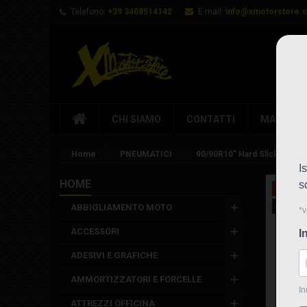
Telefono:
+39 3408514142
E-mail:
info@xmotorstore.
CHI SIAMO
CONTATTI
MARCHI
Home
PNEUMATICI
90/90R10” Hard Slick
HOME
In saldo
Nuovo
ABBIGLIAMENTO MOTO
ACCESSORI
ADESIVI E GRAFICHE
AMMORTIZZATORI E FORCELLE
ATTREZZI OFFICINA