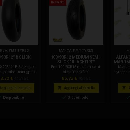
!
In saldo!
RCA:
PMT TYRES
MARCA:
PMT TYRES
M
/90R12” R SLICK
100/90R12 MEDIUM SEMI-
ALFAN
SLICK “BLACKFIRE"
MANOME
PISTA 
/90R12” R Slick tipo :
Pmt 100/90R12 medium semi-
Manome
 - pitbike - mini gp da
slick “Blackfire"
Tyrecontr
segno : slick durezza
controllo
ezzo
Prezzo
Prezzo
Prezzo
3,72 €
85,73 €
115,25 €
95,26 €
: 45 shore A larghezza
pista. Co
base
base
a : 100 mm spalla
tempe


Aggiungi al carrello
Aggiungi al carrello
A
 90 utilizzo disegno :


Disponibile
Disponibile
 utilizzo mescola :
to - wet pressione
gliata : 1.2 - 1.5 bar