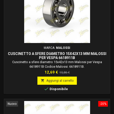
MARCA:
MALOSSI
CUSCINETTO A SFERE DIAMETRO 15X42X13 MM MALOSSI
PER VESPA 6618911B
Cuscinetto a sfere diametro 15x42x13 mm Malossi per Vespa
6618911B Codice Malossi: 6618911B.
Prezzo
Prezzo
12,69 €
15,86 €
base

Aggiungi al carrello

Disponibile
Nuovo
-20%