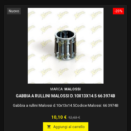
Nuovo
-20%
MARCA:
MALOSSI
GABBIA A RULLINI MALOSSI D.10X13X14.5 66 3974B
Gabbia a rullini Malossi d.10x13x14.5Codice Malossi: 66 3974B
Prezzo
Prezzo
10,10 €
12,63 €
base

Aggiungi al carrello