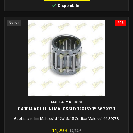

Disponibile
Nuovo
-20%
MARCA:
MALOSSI
GABBIA A RULLINI MALOSSI D.12X15X15 66 3973B
Gabbia a rullini Malossi d.12x15x15 Codice Malossi: 66 3973B
Prezzo
Prezzo
11,79 €
14,74 €