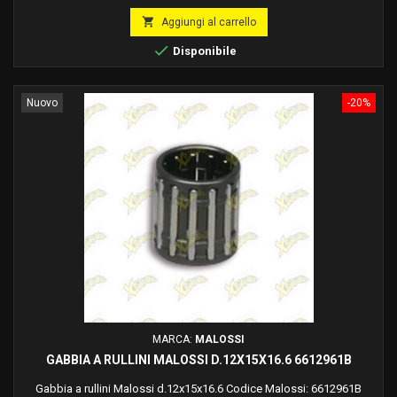
base

Aggiungi al carrello

Disponibile
Nuovo
-20%
MARCA:
MALOSSI
GABBIA A RULLINI MALOSSI D.12X15X16.6 6612961B
Gabbia a rullini Malossi d.12x15x16.6 Codice Malossi: 6612961B