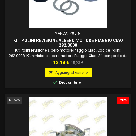
MARCA:
POLINI
KIT POLINI REVISIONE ALBERO MOTORE PIAGGIO CIAO
282.0008
Kit Polini revisione albero motore Piaggio Ciao. Codice Polini:
282.0008. Kit revisione albero motore Piaggio Ciao, Si, composto da
cuscinetti e paraolio dedicato. Compatibilità kit Polini per Ciao: Kit
Prezzo
Prezzo
12,18 €
15,23 €
revisione albero motore Piaggio Ciao. Kit revisione albero motore
base
Piaggio Si. Kit revisione albero motore Piaggio Boxer. Kit revisione

Aggiungi al carrello
albero motore...

Disponibile
Nuovo
-20%