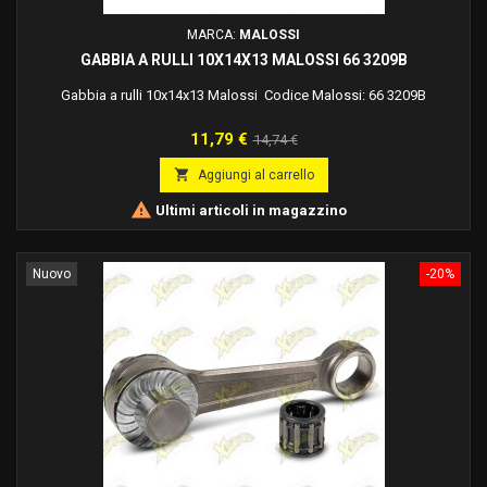
MARCA:
MALOSSI
GABBIA A RULLI 10X14X13 MALOSSI 66 3209B
Gabbia a rulli 10x14x13 Malossi Codice Malossi: 66 3209B
Prezzo
Prezzo
11,79 €
14,74 €
base

Aggiungi al carrello

Ultimi articoli in magazzino
Nuovo
-20%