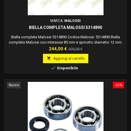
MARCA:
MALOSSI
BIELLA COMPLETA MALOSSI 5314890
Biella completa Malossi 5314890 Codice Malossi: 5314890 Biella
completa Malossi con interasse 85 mm e spinotto diametro 12 mm.
Prezzo
Prezzo
244,00 €
305,00 €
base

Aggiungi al carrello

Disponibile
Nuovo
-20%