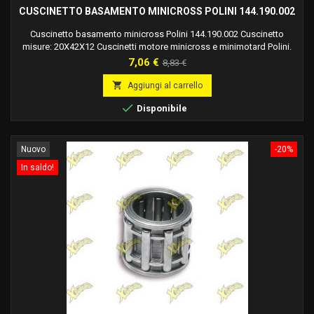
CUSCINETTO BASAMENTO MINICROSS POLINI 144.190.002
Cuscinetto basamento minicross Polini 144.190.002 Cuscinetto
misure: 20X42X12 Cuscinetti motore minicross e minimotard Polini.
Prezzo
Prezzo
7,06 €
8,83 €
base

Aggiungi al carrello

Disponibile
Nuovo
-20%
In saldo!