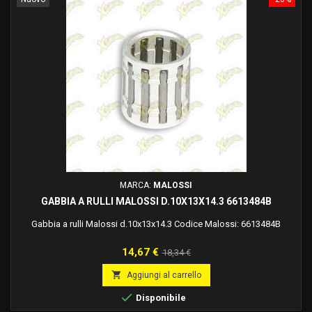
MARCA:
MALOSSI
GABBIA A RULLI MALOSSI D.10X13X14.3 6613484B
Gabbia a rulli Malossi d.10x13x14.3 Codice Malossi: 6613484B
Prezzo
Prezzo
14,67 €
18,34 €
base

Aggiungi al carrello

Disponibile