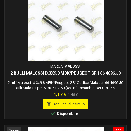
MARCA:
MALOSSI
2 RULLI MALOSSI D.3X9.8 MBK/PEUGEOT GR1 66 4696.J0
2 rulli Malossi d.3x9.8 MBK/Peugeot GR1Codice Malossi: 66 4696.J0
Rulli Malossi per MBK 51 V 50 (AV 10) Ricambio per GRUPPO
TERMICO 31 6105: produzione cessata.Rulli Malossi per PEUGEOT
Prezzo
Prezzo
1,17 €
1,46 €
103 104 105 50 2T Ricambio per GRUPPO TERMICO 31 6104 e
base
CILINDRO 31 6757: produzione cessata.Rulli Malossi per PEUGEOT

Aggiungi al carrello
103 RCX 50 Ricambio per GRUPPO TERMICO 31 6104...

Disponibile
Nuovo
-20%