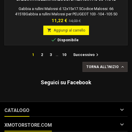
Gabbia a rullini Malossi d.12x15x17.5Codice Malossi: 66
4151BGabbia a rullini Malossi per PEUGEOT 103 -104 -105 50
2T.Gabbia a rullini Malossi per PEUGEOT 103 RCX 50.Gabbia a rullini
Prezzo
Prezzo
11,22 €
14,03 €
Malossi per PEUGEOT 103 SP 50 2T LC.Gabbia a rullini Malossi per
base
PEUGEOT 103 SPX 50.Gabbia a rullini Malossi per PEUGEOT VOGUE

Aggiungi al carrello
50 2T.

Disponibile

1
2
3
…
10
Successivo

TORNA ALL'INIZIO
Seguici su Facebook

CATALOGO

XMOTORSTORE.COM