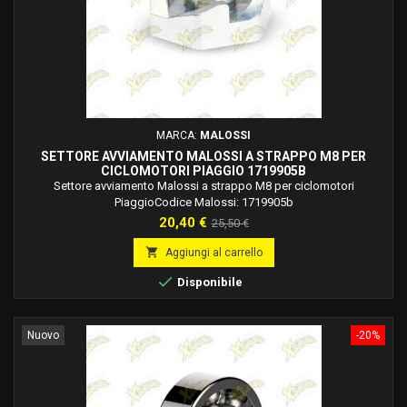
MARCA:
MALOSSI
SETTORE AVVIAMENTO MALOSSI A STRAPPO M8 PER
CICLOMOTORI PIAGGIO 1719905B
Settore avviamento Malossi a strappo M8 per ciclomotori
PiaggioCodice Malossi: 1719905b
Prezzo
Prezzo
20,40 €
25,50 €
base

Aggiungi al carrello

Disponibile
Nuovo
-20%