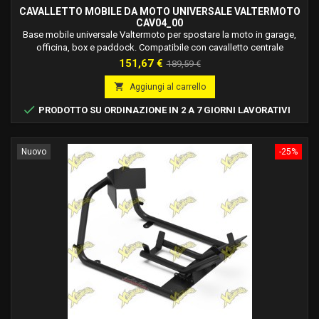
CAVALLETTO MOBILE DA MOTO UNIVERSALE VALTERMOTO
CAV04_00
Base mobile universale Valtermoto per spostare la moto in garage,
officina, box e paddock. Compatibile con cavalletto centrale
Valtermoto VMC.
Prezzo
Prezzo
151,67 €
189,59 €
base

Aggiungi al carrello

PRODOTTO SU ORDINAZIONE IN 2 A 7 GIORNI LAVORATIVI
Nuovo
-25%