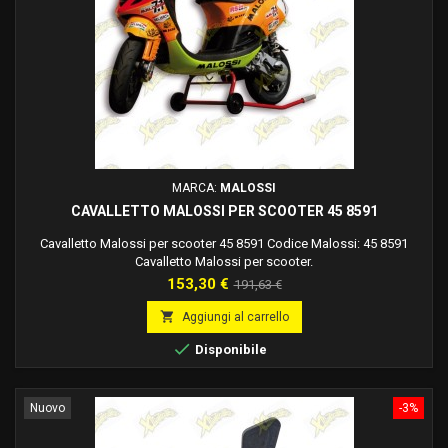
MARCA:
MALOSSI
CAVALLETTO MALOSSI PER SCOOTER 45 8591
Cavalletto Malossi per scooter 45 8591 Codice Malossi: 45 8591
Cavalletto Malossi per scooter.
Prezzo
Prezzo
153,30 €
191,63 €
base

Aggiungi al carrello

Disponibile
Nuovo
-3%