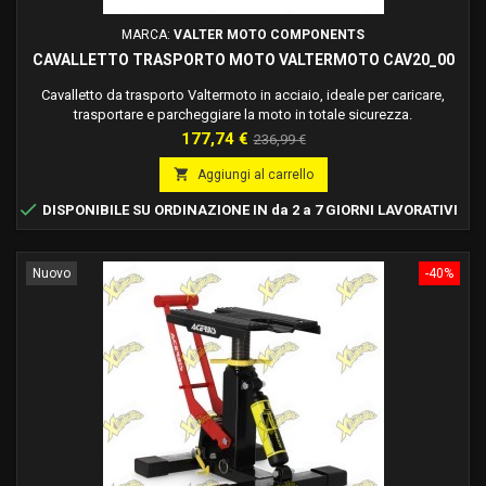
MARCA:
VALTER MOTO COMPONENTS
CAVALLETTO TRASPORTO MOTO VALTERMOTO CAV20_00
Cavalletto da trasporto Valtermoto in acciaio, ideale per caricare,
trasportare e parcheggiare la moto in totale sicurezza.
Prezzo
Prezzo
177,74 €
236,99 €
base

Aggiungi al carrello

DISPONIBILE SU ORDINAZIONE IN da 2 a 7 GIORNI LAVORATIVI
Nuovo
-40%