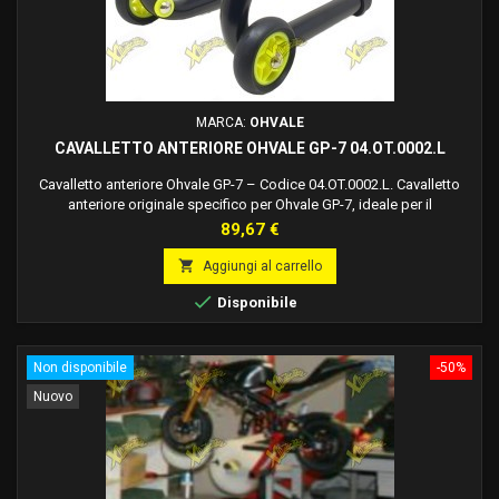
MARCA:
OHVALE
CAVALLETTO ANTERIORE OHVALE GP-7 04.OT.0002.L
Cavalletto anteriore Ohvale GP-7 – Codice 04.OT.0002.L. Cavalletto
anteriore originale specifico per Ohvale GP-7, ideale per il
sollevamento e la manutenzione della parte anteriore della moto.
Prezzo
89,67 €

Aggiungi al carrello

Disponibile
Non disponibile
-50%
Nuovo