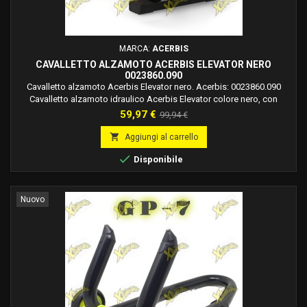
MARCA:
ACERBIS
CAVALLETTO ALZAMOTO ACERBIS ELEVATOR NERO
0023860.090
Cavalletto alzamoto Acerbis Elevator nero. Acerbis: 0023860.090
Cavalletto alzamoto idraulico Acerbis Elevator colore nero, con
altezza regolabile e piano girevole. Ideale per moto da cross e
Prezzo
Prezzo
59,97 €
99,94 €
minicross.
base

Aggiungi al carrello

Disponibile
Nuovo