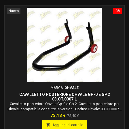
Nuovo
-3%
MARCA:
OHVALE
CAVALLETTO POSTERIORE OHVALE GP-0 E GP.2
03.OT.0007.L
Cavalletto posteriore Ohvale Gp-0 e Gp.2. Cavalletto posteriore per
Ohvale, compatibile con tutte le versioni. Codice Ohvale: 03.OT.0007.L
Prezzo
Prezzo
73,13 €
75,40 €
base

Aggiungi al carrello