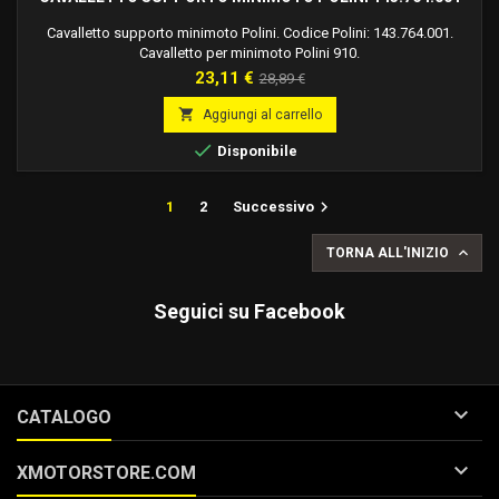
Cavalletto supporto minimoto Polini. Codice Polini: 143.764.001.
Cavalletto per minimoto Polini 910.
Prezzo
Prezzo
23,11 €
28,89 €
base

Aggiungi al carrello

Disponibile

1
2
Successivo

TORNA ALL'INIZIO
Seguici su Facebook

CATALOGO

XMOTORSTORE.COM