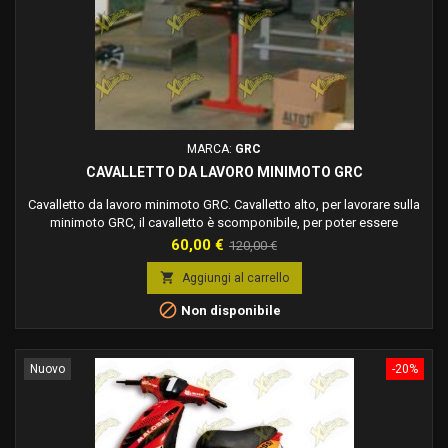
MARCA:
GRC
CAVALLETTO DA LAVORO MINIMOTO GRC
Cavalletto da lavoro minimoto GRC. Cavalletto alto, per lavorare sulla
minimoto GRC, il cavalletto è scomponibile, per poter essere
trasportato comodamente. Il cavalletto GRC, è compatibile con tutte
Prezzo
Prezzo
60,00 €
120,00 €
le minimoto GRC. Cavalletto completo di ripiano poggia oggetti.
base
Colore nero e rosso.

Aggiungi al carrello

Non disponibile
Nuovo
-20%