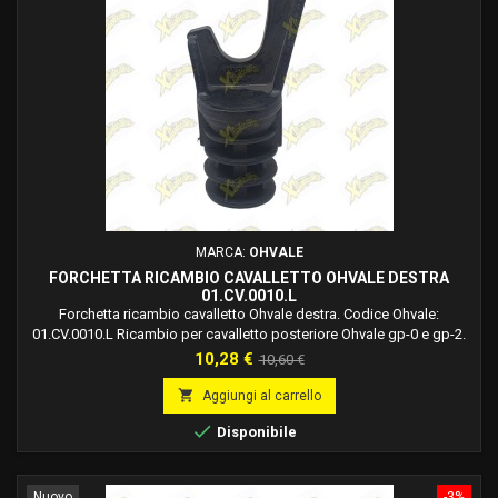
MARCA:
OHVALE
FORCHETTA RICAMBIO CAVALLETTO OHVALE DESTRA
01.CV.0010.L
Forchetta ricambio cavalletto Ohvale destra. Codice Ohvale:
01.CV.0010.L Ricambio per cavalletto posteriore Ohvale gp-0 e gp-2.
Prezzo
Prezzo
10,28 €
10,60 €
base

Aggiungi al carrello

Disponibile
Nuovo
-3%