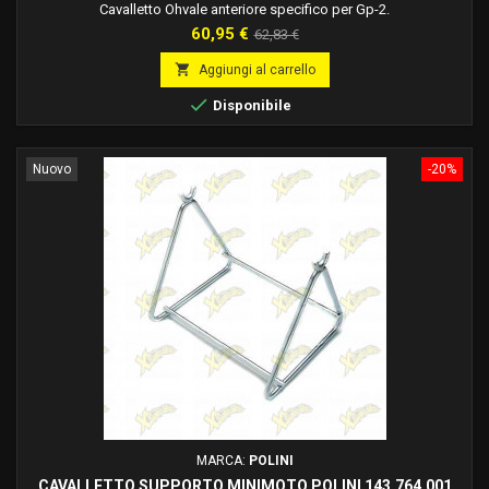
Cavalletto Ohvale anteriore specifico per Gp-2.
Prezzo
Prezzo
60,95 €
62,83 €
base

Aggiungi al carrello

Disponibile
Nuovo
-20%
MARCA:
POLINI
CAVALLETTO SUPPORTO MINIMOTO POLINI 143.764.001