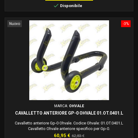

Disponibile
Nuovo
-3%
MARCA:
OHVALE
CAVALLETTO ANTERIORE GP-0 OHVALE 01.OT.0401.L
Cavalletto anteriore Gp-0 Ohvale. Codice Ohvale: 01.OT.0401.L
Cavalletto Ohvale anteriore specifico per Gp-0.
Prezzo
Prezzo
60,95 €
62,83 €