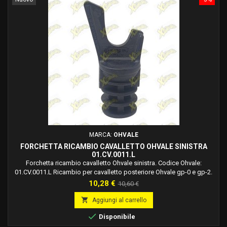
MARCA:
OHVALE
FORCHETTA RICAMBIO CAVALLETTO OHVALE SINISTRA
01.CV.0011.L
Forchetta ricambio cavalletto Ohvale sinistra. Codice Ohvale:
01.CV.0011.L Ricambio per cavalletto posteriore Ohvale gp-0 e gp-2.
Prezzo
Prezzo
10,28 €
10,60 €
base

Aggiungi al carrello

Disponibile