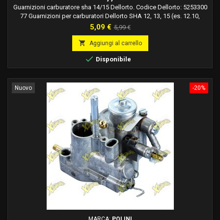
Guarnizioni carburatore sha 14/15 Dellorto. Codice Dellorto: 5253300
77 Guarnizioni per carburatori Dellorto SHA 12, 13, 15 (es. 12.10,
12.12, 13.13, 15.15). Utilizzo: Revisione carburatore sha.
Prezzo
Prezzo
5,09 €
5,99 €
base

Aggiungi al carrello

Disponibile
Nuovo
-20%
MARCA:
POLINI