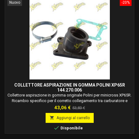
Nuovo
-20%
COLLETTORE ASPIRAZIONE IN GOMMA POLINI XP65R
144.270.006
Collettore aspirazione in gomma originale Polini per minicross XP65R.
Ricambio specifico per il corretto collegamento tra carburatore e
motore.
Prezzo
Prezzo
43,06 €
53,83 €
base

Aggiungi al carrello

Disponibile