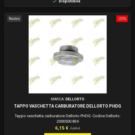

Disponibile
Nuovo
-20%
MARCA:
DELLORTO
TAPPO VASCHETTA CARBURATORE DELLORTO PHDG
Tappo vaschetta carburatore Dellorto PHDG. Codice Dellorto:
2000500 834
Prezzo
Prezzo
6,15 €
7,69 €