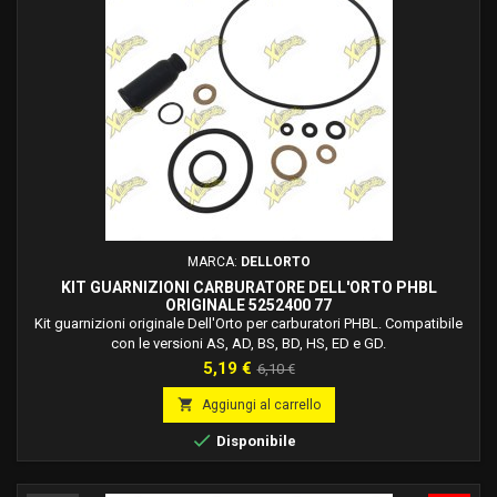
MARCA:
DELLORTO
KIT GUARNIZIONI CARBURATORE DELL'ORTO PHBL
ORIGINALE 5252400 77
Kit guarnizioni originale Dell'Orto per carburatori PHBL. Compatibile
con le versioni AS, AD, BS, BD, HS, ED e GD.
Prezzo
Prezzo
5,19 €
6,10 €
base

Aggiungi al carrello

Disponibile