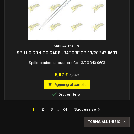
MARCA:
POLINI
SPILLO CONICO CARBURATORE CP 13/20 343.0603
Spillo conico carburatore Cp 13/20 343.0603
Prezzo
Prezzo
5,07 €
6,34 €
base

Aggiungi al carrello

Disponibile

1
2
3
…
64
Successivo

TORNA ALL'INIZIO