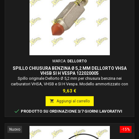
MARCA:
DELLORTO
SPILLO CHIUSURA BENZINA Ø 5,2 MM DELLORTO VHSA
VHSB SI H VESPA 122020005
Spillo originale Dellorto Ø 5,2 mm per chiusura benzina nei
carburatori VHSA, VHSB e SI H Vespa. Modello ammortizzato con
punta rossa in Viton per una tenuta affidabile. Made in Italy.
Prezzo
9,63 €

Aggiungi al carrello

PRODOTTO SU ORDINAZIONE 3/7 GIORNI LAVORATIVI
Nuovo
-15%