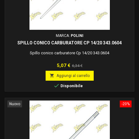
MARCA:
POLINI
SPILLO CONICO CARBURATORE CP 14/20 343.0604
Spillo conico carburatore Cp 14/20 343.0604
Prezzo
Prezzo
5,07 €
6,34 €
base

Aggiungi al carrello

Disponibile
Nuovo
-20%