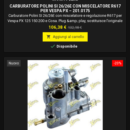
CARBURATORE POLINI SI 26/26E CON MISCELATORE R617
PER VESPA PX – 201.0175
Carburatore Polini SI 26/26E con miscelatore e regolazione R617 per
Vespa PX 125 150 200 e Cosa. Plug &amp; play, sostituisce l’originale
senza modifiche. Codice 201.0175.
Prezzo
Prezzo
106,38 €
132,98 €
base

Aggiungi al carrello

Disponibile
Nuovo
-20%