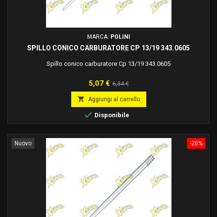
MARCA:
POLINI
SPILLO CONICO CARBURATORE CP 13/19 343.0605
Spillo conico carburatore Cp 13/19 343.0605
Prezzo
Prezzo
5,07 €
6,34 €
base

Aggiungi al carrello

Disponibile
Nuovo
-20%