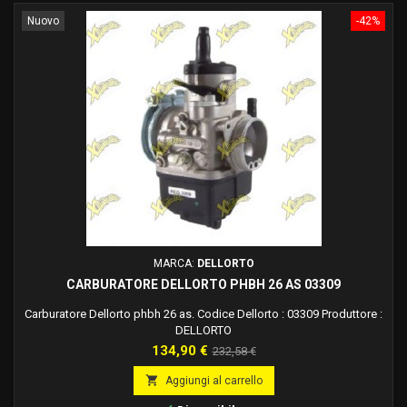
Nuovo
-42%
MARCA:
DELLORTO
CARBURATORE DELLORTO PHBH 26 AS 03309
Carburatore Dellorto phbh 26 as. Codice Dellorto : 03309 Produttore :
DELLORTO
Prezzo
Prezzo
134,90 €
232,58 €
base

Aggiungi al carrello