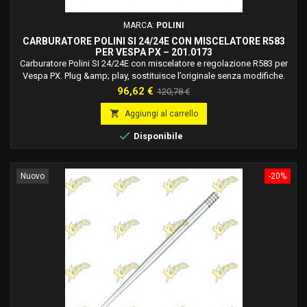
MARCA:
POLINI
CARBURATORE POLINI SI 24/24E CON MISCELATORE R583
PER VESPA PX – 201.0173
Carburatore Polini SI 24/24E con miscelatore e regolazione R583 per
Vespa PX. Plug &amp; play, sostituisce l’originale senza modifiche.
Codice 201.0173.
Prezzo
Prezzo
96,62 €
120,78 €
base

Aggiungi al carrello

Disponibile
Nuovo
-20%