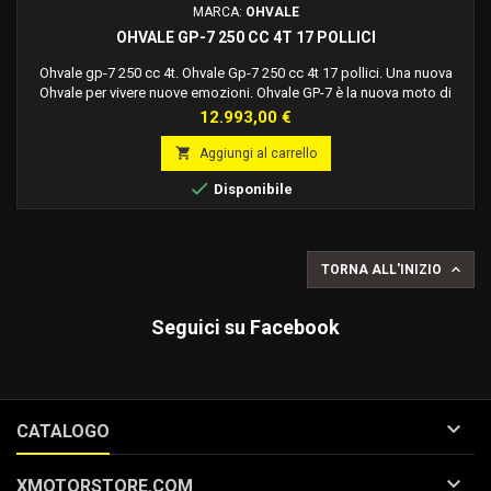
MARCA:
OHVALE
OHVALE GP-7 250 CC 4T 17 POLLICI
Ohvale gp-7 250 cc 4t. Ohvale Gp-7 250 cc 4t 17 pollici. Una nuova
Ohvale per vivere nuove emozioni. Ohvale GP-7 è la nuova moto di
casa Ohvale per la nuova classe GP Junior, il progetto nato dalla
Prezzo
12.993,00 €
collaborazione tra la Federazione Motociclistica Italiana e Ohvale per
la stagione sportiva 2025 del CIV Junior. Una moto che guarda al

Aggiungi al carrello
futuro del motorsport,...

Disponibile

TORNA ALL'INIZIO
Seguici su Facebook

CATALOGO

XMOTORSTORE.COM