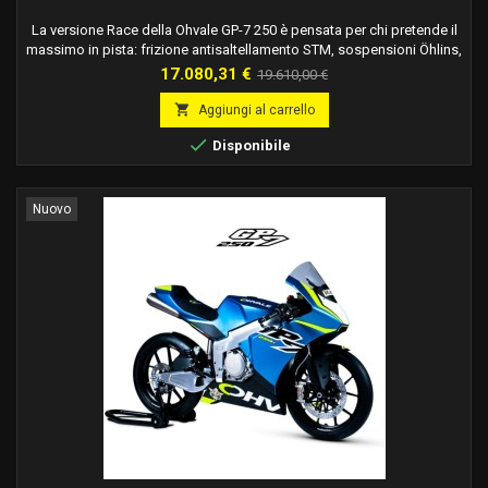
La versione Race della Ohvale GP-7 250 è pensata per chi pretende il
massimo in pista: frizione antisaltellamento STM, sospensioni Öhlins,
quickshifter di serie e acquisizione dati AIM. Prestazioni
Prezzo
Prezzo
17.080,31 €
19.610,00 €
professionali, senza compromessi. ATTENZIONE: MOTO PRODOTTA
base
SU ORDINAZIONE. NOTA BENE: LA TEMPISTICA DI CONSEGNA VERRà

Aggiungi al carrello
INDICATA SOLO A SEGUITO DELLA CONFERMA...

Disponibile
Nuovo