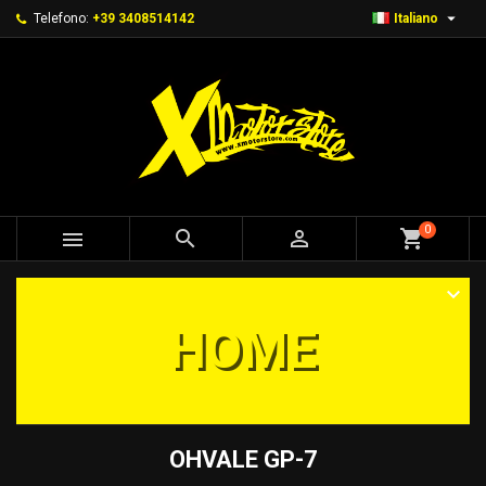

Telefono:
+39 3408514142
Italiano
0



shopping_cart
HOME
OHVALE GP-7