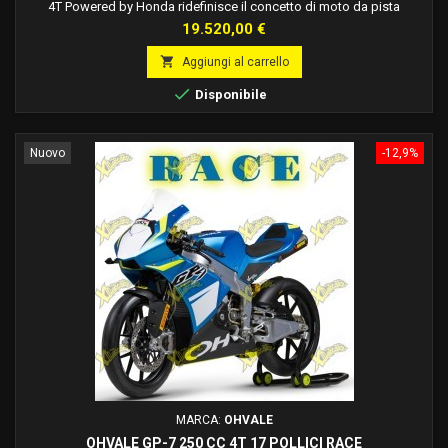
4T Powered by Honda ridefinisce il concetto di moto da pista
compatta, unendo tecnologia avanzata, prestazioni elevate e una
Prezzo
19.520,00 €
ciclistica da competizione. Dotata di motore Honda 250cc 4T,
forcella regolabile, mono Öhlins TTX e impianto frenante Brembo

Aggiungi al carrello
Racing, è la scelta definitiva per chi...

Disponibile
Nuovo
-12,9%
MARCA:
OHVALE
OHVALE GP-7 250 CC 4T 17 POLLICI RACE