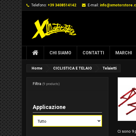
Telefono:
+39 3408514142
E-mail:
info@xmotorstore.
CHI SIAMO
CONTATTI
MARCHI
Home
CICLISTICA E TELAIO
Telaietti
Filtra
(9 products)
Applicazione
Ci sono 9 