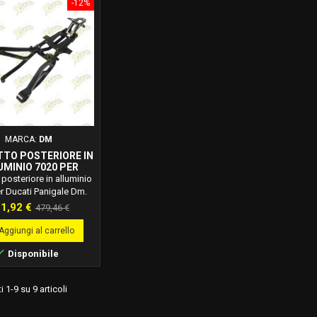
resistenza.
Scrambler 1100 PRO del 2020.
Scrambler
-12%
Non compatibile con Scrambler
del 2019.
MARCA:
DM
TTO POSTERIORE IN
UMINIO 7020 PER
TI PANIGALE DM
 posteriore in alluminio
D005
r Ducati Panigale Dm.
 Dm: D005. Telaietto
ezzo
Prezzo
1,92 €
479,46 €
re in alluminio 7020 per
base
anigale. Peso: kg 1,450.
Aggiungi al carrello
one: alluminio grezzo.

Disponibile
l suddetto codino può
 serbatoio maggiorato.
i 1-9 su 9 articoli