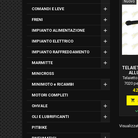
Nuovo
COMANDI E LEVE
FRENI
IMPIANTO ALIMENTAZIONE
IMPIANTO ELETTRICO
IMPIANTO RAFFREDDAMENTO
MARMITTE
TELAIE
ALL
MINICROSS
DUCA
Telaietto
7020 pe
MINIMOTO e RICAMBI
Codice
Pr
42
posterio
MOTORI COMPLETI
Ducati P

Colorazi
OHVALE
N.B. I
ospitare
OLI E LUBRIFICANTI
Visualizzat
PITBIKE