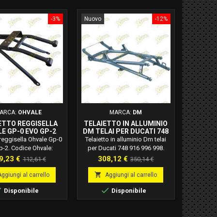
-3%
Nuovo
-12%
ARCA:
OHVALE
MARCA:
DM
ETTO REGGISELLA
TELAIETTO IN ALLUMINIO
E GP-0 EVO GP-2
DM TELAI PER DUCATI 748
03.TE.0003.L
916 996 998 D002
 reggisella Ohvale Gp-0
Telaietto in alluminio Dm telai
p-2. Codice Ohvale:
per Ducati 748 916 996 998.
E.0003.L Telaietto
Codice Dm: D002. Questo
ezzo
Prezzo
Prezzo
Prezzo
9,23 €
308,12 €
112,61 €
350,14 €
ella compatibile con
telaietto non è omologato per
base
base
p-2 e Ohvale Gp-0 110
l'uso stradale. Questo telaietto

Aggiungi al carrello
Aggiungi al carrello
 EVO e 160 EVO.
verrà fornito grezzo, in


Disponibile
Disponibile
colorazione argento senza
verniciatura. Materiale:
Alluminio 7020 ad alta