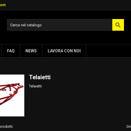
com

FAQ
NEWS
LAVORA CON NOI
Telaietti
Telaietti
prodotti.
Or