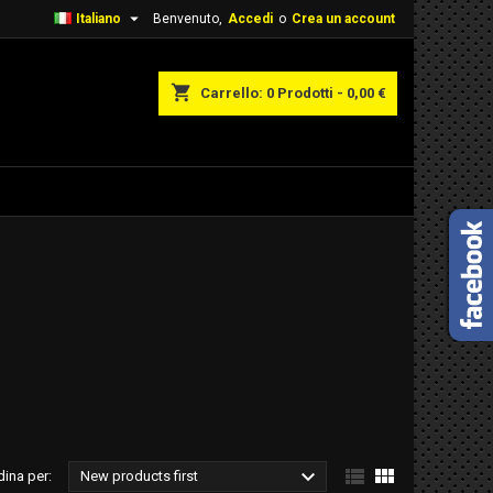

Italiano
Benvenuto,
Accedi
o
Crea un account
shopping_cart
Carrello:
0
Prodotti - 0,00 €



dina per:
New products first