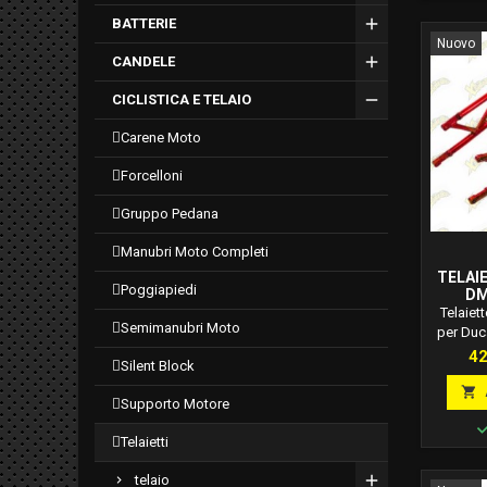
BATTERIE
Nuovo
CANDELE
CICLISTICA E TELAIO
carene moto
forcelloni
gruppo pedana
manubri moto completi
TELAI
poggiapiedi
DM
HYPER
Telaiett
semimanubri moto
DAL 2
per Duc
1100 da
Pr
42
silent block
Dm: D003
è omolog

supporto motore
Questo 
grezzo, 
telaietti
senza v
Allu
telaio