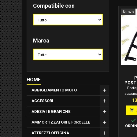
Compatibile con
Nuovo
Marca
P
HOME
POSTE
VERNI
Porta
ABBIGLIAMENTO MOTO
SCRAMB
acciaio
Scramb
Pr
13
ACCESSORI
Legger
da i

ADESIVI E GRAFICHE
aumentar

AMMORTIZZATORI E FORCELLE
ORDIN
ATTREZZI OFFICINA