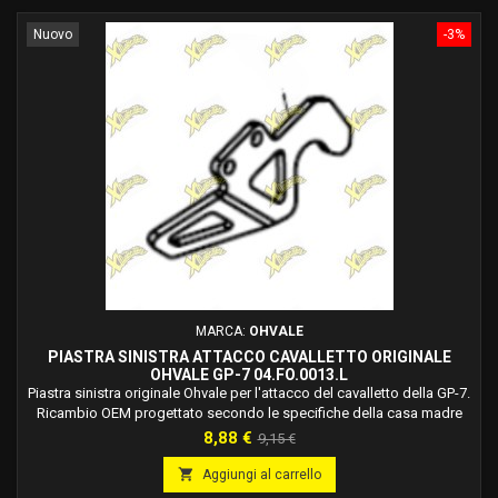
Nuovo
-3%
MARCA:
OHVALE
PIASTRA SINISTRA ATTACCO CAVALLETTO ORIGINALE
OHVALE GP-7 04.FO.0013.L
Piastra sinistra originale Ohvale per l'attacco del cavalletto della GP-7.
Ricambio OEM progettato secondo le specifiche della casa madre
per il corretto montaggio del gruppo cavalletto.
Prezzo
Prezzo
8,88 €
9,15 €
base

Aggiungi al carrello