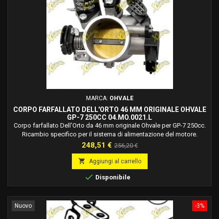
MARCA:
OHVALE
CORPO FARFALLATO DELL'ORTO 46 MM ORIGINALE OHVALE
GP-7 250CC 04.MO.0021.L
Corpo farfallato Dell'Orto da 46 mm originale Ohvale per GP-7 250cc.
Ricambio specifico per il sistema di alimentazione del motore.
Prezzo
Prezzo
248,51 €
256,20 €
base

Aggiungi al carrello

Disponibile
Nuovo
-3%