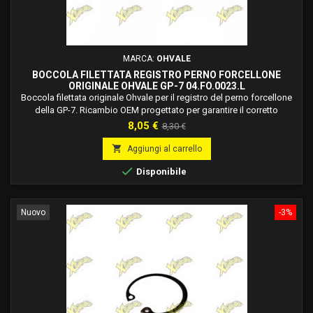
MARCA:
OHVALE
BOCCOLA FILETTATA REGISTRO PERNO FORCELLONE
ORIGINALE OHVALE GP-7 04.FO.0023.L
Boccola filettata originale Ohvale per il registro del perno forcellone
della GP-7. Ricambio OEM progettato per garantire il corretto
posizionamento e la regolazione del gruppo forcellone.
Prezzo
Prezzo
8,05 €
8,30 €
base

Aggiungi al carrello

Disponibile
Nuovo
-3%