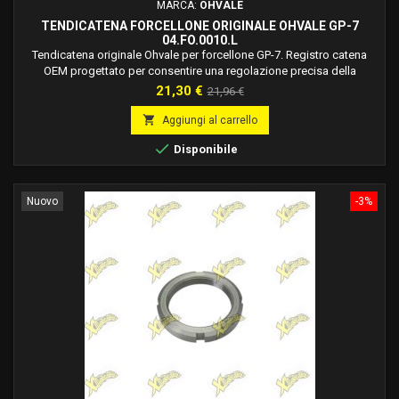
MARCA:
OHVALE
TENDICATENA FORCELLONE ORIGINALE OHVALE GP-7
04.FO.0010.L
Tendicatena originale Ohvale per forcellone GP-7. Registro catena
OEM progettato per consentire una regolazione precisa della
tensione della catena e del corretto allineamento della ruota
Prezzo
Prezzo
21,30 €
21,96 €
posteriore.
base

Aggiungi al carrello

Disponibile
Nuovo
-3%