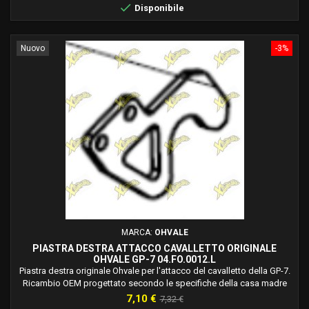

Disponibile
Nuovo
-3%
MARCA:
OHVALE
PIASTRA DESTRA ATTACCO CAVALLETTO ORIGINALE
OHVALE GP-7 04.FO.0012.L
Piastra destra originale Ohvale per l'attacco del cavalletto della GP-7.
Ricambio OEM progettato secondo le specifiche della casa madre
per il corretto montaggio del gruppo cavalletto.
Prezzo
Prezzo
7,10 €
7,32 €