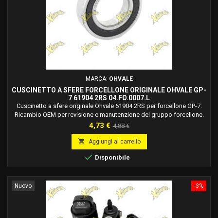
MARCA:
OHVALE
CUSCINETTO A SFERE FORCELLONE ORIGINALE OHVALE GP-
7 61904 2RS 04.FO.0007.L
Cuscinetto a sfere originale Ohvale 61904 2RS per forcellone GP-7.
Ricambio OEM per revisione e manutenzione del gruppo forcellone.
Venduto singolarmente (1 pezzo).
Prezzo
Prezzo
4,73 €
4,88 €
base

Aggiungi al carrello

Disponibile
Nuovo
-3%