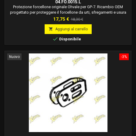
04.FO.0015.L
Protezione forcellone originale Ohvale per GP-7. Ricambio OEM
progettato per proteggere il forcellone da urti, sfregamenti e usura
causati dalla catena e dall'utilizzo intensivo in pista.
Prezzo
Prezzo
17,75 €
18,30 €
base

Aggiungi al carrello

Disponibile
Nuovo
-3%