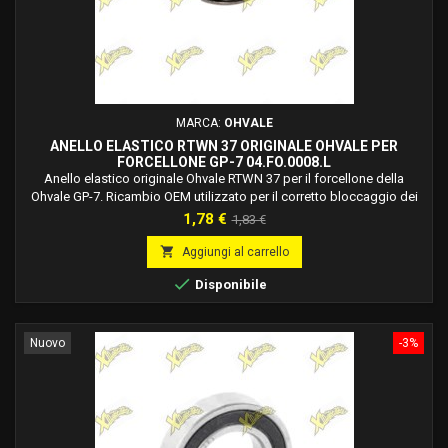
MARCA:
OHVALE
ANELLO ELASTICO RTWN 37 ORIGINALE OHVALE PER
FORCELLONE GP-7 04.FO.0008.L
Anello elastico originale Ohvale RTWN 37 per il forcellone della
Ohvale GP-7. Ricambio OEM utilizzato per il corretto bloccaggio dei
componenti del gruppo forcellone.
Prezzo
Prezzo
1,78 €
1,83 €
base

Aggiungi al carrello

Disponibile
Nuovo
-3%