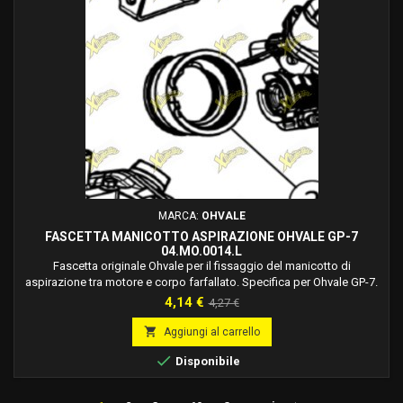
MARCA:
OHVALE
FASCETTA MANICOTTO ASPIRAZIONE OHVALE GP-7
04.MO.0014.L
Fascetta originale Ohvale per il fissaggio del manicotto di
aspirazione tra motore e corpo farfallato. Specifica per Ohvale GP-7.
Prezzo
Prezzo
4,14 €
4,27 €
base

Aggiungi al carrello

Disponibile