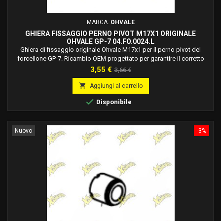
MARCA:
OHVALE
GHIERA FISSAGGIO PERNO PIVOT M17X1 ORIGINALE
OHVALE GP-7 04.FO.0024.L
Ghiera di fissaggio originale Ohvale M17x1 per il perno pivot del
forcellone GP-7. Ricambio OEM progettato per garantire il corretto
serraggio e fissaggio del gruppo pivot.
Prezzo
Prezzo
3,55 €
3,66 €
base

Aggiungi al carrello

Disponibile
Nuovo
-3%