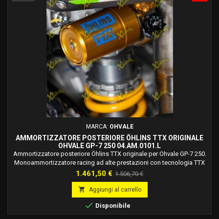
MARCA:
OHVALE
AMMORTIZZATORE POSTERIORE ÖHLINS TTX ORIGINALE
OHVALE GP-7 250 04.AM.0101.L
Ammortizzatore posteriore Öhlins TTX originale per Ohvale GP-7 250.
Monoammortizzatore racing ad alte prestazioni con tecnologia TTX
(Twin Tube), sviluppato per offrire massima trazione, stabilità e
Prezzo
Prezzo
1.461,50 €
1.506,70 €
costanza di rendimento in pista.
base

Aggiungi al carrello

Disponibile