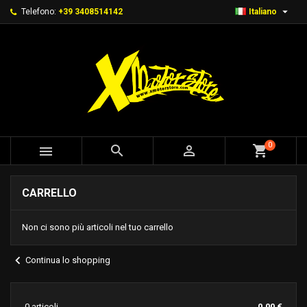

Telefono:
+39 3408514142
Italiano
0



shopping_cart
CARRELLO
Non ci sono più articoli nel tuo carrello
chevron_left
Continua lo shopping
0 articoli
0,00 €