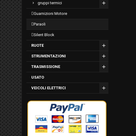
DERAPAGE
gruppi termici
guarnizioni motore
paraoli
silent block
RUOTE
STRUMENTAZIONI
TRASMISSIONE
USATO
VEICOLI ELETTRICI