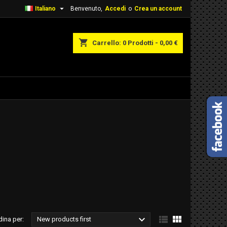

Italiano
Benvenuto,
Accedi
o
Crea un account
shopping_cart
Carrello:
0
Prodotti - 0,00 €



dina per:
New products first