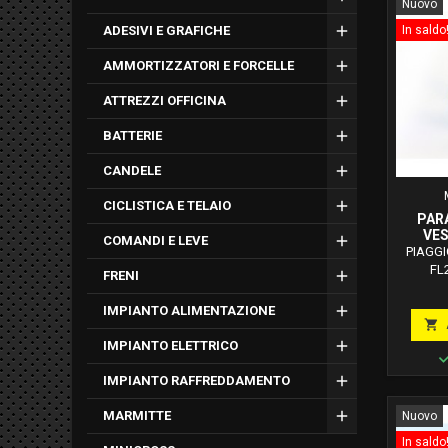
Nuovo
In saldo
ADESIVI E GRAFICHE
AMMORTIZZATORI E FORCELLE
ATTREZZI OFFICINA
BATTERIE
CANDELE
CICLISTICA E TELAIO
PAR
VES
COMANDI E LEVE
VO
PIAGGIO
FL2
FRENI
Molle)V
- VESP
IMPIANTO ALIMENTAZIONE
VESPA 1

SPEC
IMPIANTO ELETTRICO
PRIMAVE
PK
IMPIANTO RAFFREDDAMENTO
MARMITTE
Nuovo
In saldo