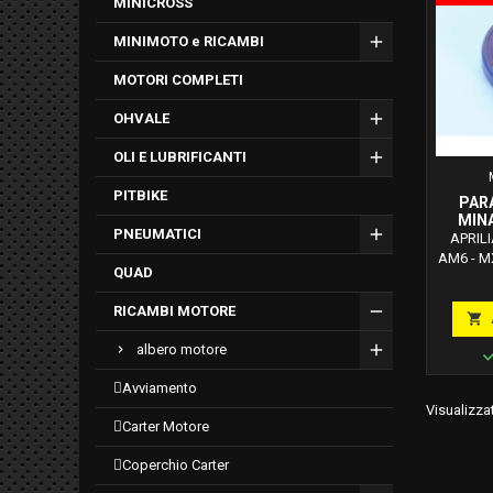
MINICROSS
MINIMOTO e RICAMBI
MOTORI COMPLETI
OHVALE
OLI E LUBRIFICANTI
PITBIKE
PAR
MINA
PNEUMATICI
FR
APRILI
AM6 - MX
QUAD
50 MI
MINARE
RICAMBI MOTORE
Minarel

(1999-
albero motore
(2002-2
MOT
avviamento
20
Visualizzat
CABA
carter motore
AM6
Minare
coperchio carter
2003/