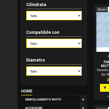
Cilindrata
Nuovo
Compatibile con
Diametro
PA
MOTO
Paraolio
Zip 50
25X40X7
P
2
50 2T SP
2T SP 

HOME
Codi
ABBIGLIAMENTO MOTO
ACCESSORI