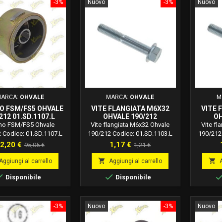
-3%
Nuovo
-3%
Nuovo
ARCA:
OHVALE
MARCA:
OHVALE
M
O FSM/FS5 OHVALE
VITE FLANGIATA M6X32
VITE 
212 01.SD.1107.L
OHVALE 190/212
OH
01.SD.1103.L
no FSM/FS5 Ohvale
Vite flangiata M6x32 Ohvale
Vite fl
 Codice: 01.SD.1107.L
190/212 Codice: 01.SD.1103.L
190/212
rezzo
Prezzo
Prezzo
Prezzo
2,20 €
1,17 €
95,05 €
1,21 €
base
base


Aggiungi al carrello
Aggiungi al carrello


Disponibile
Disponibile
-3%
Nuovo
-3%
Nuovo