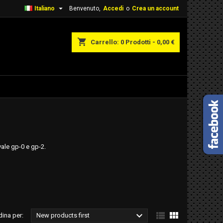

Italiano
Benvenuto,
Accedi
o
Crea un account
shopping_cart
Carrello:
0
Prodotti - 0,00 €
vale gp-0 e gp-2.



dina per:
New products first