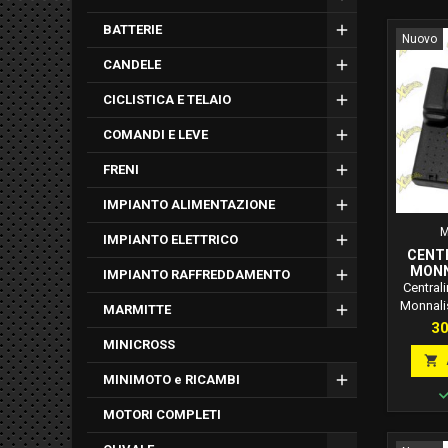
BATTERIE
Nuovo
CANDELE
CICLISTICA E TELAIO
COMANDI E LEVE
FRENI
IMPIANTO ALIMENTAZIONE
M
IMPIANTO ELETTRICO
CENT
MONN
IMPIANTO RAFFREDDAMENTO
OHVALE
Centrali
Monnalis
MARMITTE
GP-7. Ri
Pr
30
gestione 
MINICROSS

MINIMOTO e RICAMBI
MOTORI COMPLETI