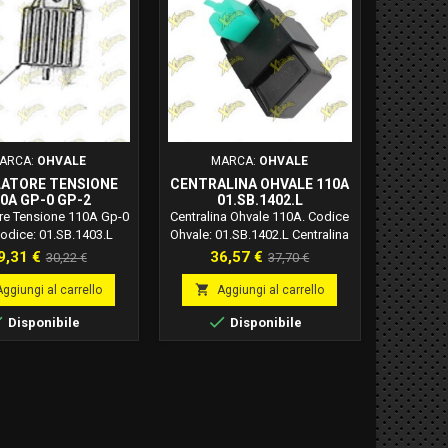
ARCA:
OHVALE
MARCA:
OHVALE
ATORE TENSIONE
CENTRALINA OHVALE 110A
0A GP-0 GP-2
01.SB.1402.L
01.SB.1403.L
re Tensione 110A Gp-0
Centralina Ohvale 110A. Codice
odice: 01.SB.1403.L
Ohvale: 01.SB.1402.L Centralina
per motore 110 automatico
rezzo
Prezzo
Prezzo
Prezzo
9,31 €
36,57 €
30,22 €
37,70 €
Ohvale, attenzione questa CDI è
base
base
specifica per motore

Aggiungi al carrello
Aggiungi al carrello
automatico, (silgla 110A). Per


Disponibile
Disponibile
tutte le Ohvale con motore
automatico (no marce).
