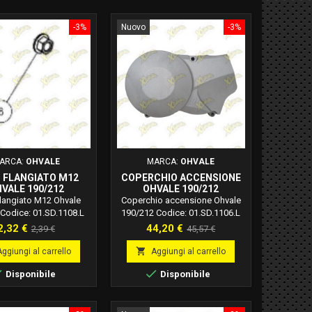
-3%
Nuovo
-3%
ARCA:
OHVALE
MARCA:
OHVALE
 FLANGIATO M12
COPERCHIO ACCENSIONE
VALE 190/212
OHVALE 190/212
01.SD.1108.L
01.SD.1106.L
langiato M12 Ohvale
Coperchio accensione Ohvale
Codice: 01.SD.1108.L
190/212 Codice: 01.SD.1106.L
Prezzo
Prezzo
Prezzo
Prezzo
2,32 €
44,20 €
2,39 €
45,57 €
base
base

Aggiungi al carrello
Aggiungi al carrello


Disponibile
Disponibile