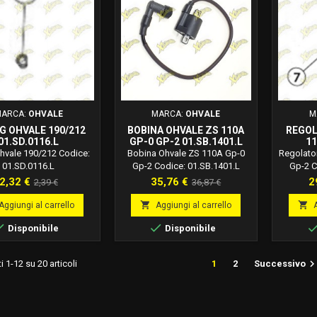
ARCA:
OHVALE
MARCA:
OHVALE
M
G OHVALE 190/212
BOBINA OHVALE ZS 110A
REGOL
01.SD.0116.L
GP-0 GP-2 01.SB.1401.L
11
Ohvale 190/212 Codice:
Bobina Ohvale ZS 110A Gp-0
Regolato
01.SD.0116.L
Gp-2 Codice: 01.SB.1401.L
Gp-2 C
Prezzo
Prezzo
Prezzo
Prezzo
P
2,32 €
35,76 €
2
2,39 €
36,87 €
base
base


Aggiungi al carrello
Aggiungi al carrello


Disponibile
Disponibile
i 1-12 su 20 articoli
1
2
Successivo