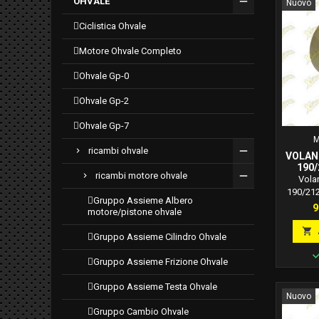
OHVALE
Nuovo
ciclistica ohvale
motore ohvale completo
ohvale gp-0
ohvale gp-2
ohvale gp-7
M
ricambi ohvale
VOLAN
190/
ricambi motore ohvale
Vola
190/212
gruppo assieme albero
P
9
motore/pistone ohvale

gruppo assieme cilindro ohvale
gruppo assieme frizione ohvale
gruppo assieme testa ohvale
Nuovo
gruppo cambio ohvale