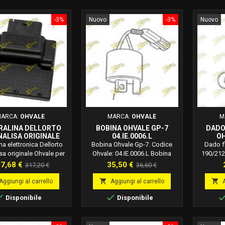
-3%
Nuovo
-3%
Nuovo
ARCA:
OHVALE
MARCA:
OHVALE
M
RALINA DELLORTO
BOBINA OHVALE GP-7
DADO
ALISA ORIGINALE
04.IE.0006.L
OH
 GP-7 04.MO.0020.L
na elettronica Dellorto
Bobina Ohvale Gp-7. Codice
Dado f
a originale Ohvale per
Ohvale: 04.IE.0006.L Bobina
190/212
cambio specifico per la
motore 250 cc 4t Ohvale Gp-7.
ezzo
Prezzo
Prezzo
Prezzo
7,68 €
35,50 €
317,20 €
36,60 €
elettronica del motore.
base
base


Aggiungi al carrello
Aggiungi al carrello


Disponibile
Disponibile