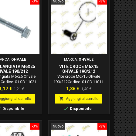
-3%
Nuovo
-3%
ARCA:
OHVALE
MARCA:
OHVALE
FLANGIATA M6X25
VITE CROCE M6X15
VALE 190/212
OHVALE 190/212
01.SD.1102.L
01.SD.1101.L
angiata M6x25 Ohvale
Vite croce M6x15 Ohvale
 Codice: 01.SD.1102.L
190/212Codice: 01.SD.1101.L
Prezzo
Prezzo
Prezzo
Prezzo
1,17 €
1,36 €
1,21 €
1,40 €
base
base

Aggiungi al carrello
Aggiungi al carrello


Disponibile
Disponibile
-3%
Nuovo
-3%