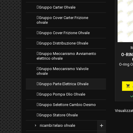
gruppo carter ohvale
gruppo cover carter frizione
ohvale
gruppo cover frizione ohvale
gruppo distribuzione ohvale
M
gruppo meccanismo avviamento
O-RIN
elettrico ohvale
O-ring 
gruppo meccanismo valvole
ohvale
gruppo parte elettrica ohvale

gruppo pompa olio ohvale
gruppo selettore cambio desmo
Visualizzat
gruppo statore ohvale
ricambi telaio ohvale