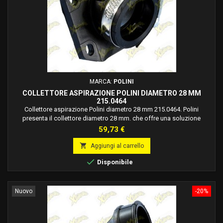
MARCA:
POLINI
COLLETTORE ASPIRAZIONE POLINI DIAMETRO 28 MM
215.0464
Collettore aspirazione Polini diametro 28 mm 215.0464. Polini
presenta il collettore diametro 28 mm. che offre una soluzione
versatile e affidabile per i motori da competizione. Dimensioni
Prezzo
59,73 €
universali: l’interasse dei fori orizzontali è di 60 mm, mentre
l’interasse dei fori verticali varia da 36 mm a 40 mm. Assorbimento

Aggiungi al carrello
vibrazioni: costituito da gomma soft...

Disponibile
Nuovo
-20%