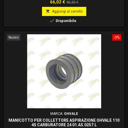
evolution P.R.E. Piaggio lungo.
Prezzo
Prezzo
66,02 €
82,52 €
base

Aggiungi al carrello

Disponibile
Nuovo
-3%
MARCA:
OHVALE
MANICOTTO PER COLLETTORE ASPIRAZIONE OHVALE 110
4S CARBURATORE 24 01.AS.0257.L