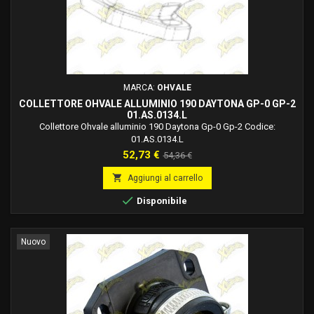
MARCA:
OHVALE
COLLETTORE OHVALE ALLUMINIO 190 DAYTONA GP-0 GP-2
01.AS.0134.L
Collettore Ohvale alluminio 190 Daytona Gp-0 Gp-2 Codice:
01.AS.0134.L
Prezzo
Prezzo
52,73 €
54,36 €
base

Aggiungi al carrello

Disponibile
Nuovo