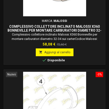
MARCA:
MALOSSI
COMPLESSIVO COLLETTORE INCLINATO MALOSSI X360
BONNEVILLE PER MONTARE CARBURATORI DIAMETRO 32-
34 SUI CARTER 2019418
Complessivo collettore inclinato Malossi X360 Bonneville per
montare carburatori diametro 32-34 sui carterCodice Malossi:
2019418
Prezzo
Prezzo
58,08 €
72,60 €
base

Aggiungi al carrello

Disponibile
Nuovo
-3%