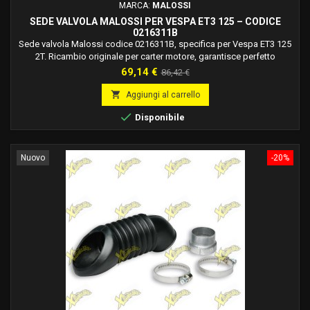
MARCA:
MALOSSI
SEDE VALVOLA MALOSSI PER VESPA ET3 125 – CODICE
0216311B
Sede valvola Malossi codice 0216311B, specifica per Vespa ET3 125
2T. Ricambio originale per carter motore, garantisce perfetto
alloggiamento e tenuta della valvola rotante.
Prezzo
Prezzo
69,14 €
86,42 €
base

Aggiungi al carrello

Disponibile
Nuovo
-20%