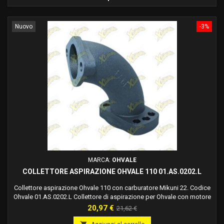
Nuovo
-3%
MARCA:
OHVALE
COLLETTORE ASPIRAZIONE OHVALE 110 01.AS.0202.L
Collettore aspirazione Ohvale 110 con carburatore Mikuni 22. Codice
Ohvale 01.AS.0202.L Collettore di aspirazione per Ohvale con motore
110 cc 4t, compatibile con versione 4s e automatica.
Prezzo
Prezzo
20,97 €
21,62 €
base