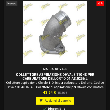
Nuovo
-3%
MARCA:
OHVALE
COLLETTORE ASPIRAZIONE OHVALE 110 4S PER
CARBURATORE DELLORTO 01.AS.0256.L
Collettore aspirazione Ohvale 110 4s per carburatore Dellorto. Codice
Ohvale 01.AS.0256.L Collettore di aspirazione per Ohvale con motore
110 cc 4t 4s e carburatore PHBL 24 Dellorto.
Prezzo
Prezzo
43,94 €
45,30 €
base

Aggiungi al carrello

Disponibile