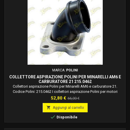
MARCA:
POLINI
COLLETTORE ASPIRAZIONE POLINI PER MINARELLI AM6 E
CARBURATORE 21 215.0462
Collettori aspirazione Polini per Minarelli AM6 e carburatore 21.
Codice Polini: 215.0462 I collettori aspirazione Polini per motori
Minarelli AM6 sono concepiti per semplificare il montaggio dei
Prezzo
Prezzo
52,80 €
66,00 €
carburatori maggiorati. Il collettore in gomma leggermente allungato,
base
agevola il passaggio del filo frizione con la possibilità di connettersi

Aggiungi al carrello
direttamente alla...

Disponibile