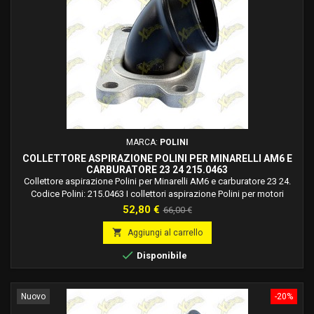
MARCA:
POLINI
COLLETTORE ASPIRAZIONE POLINI PER MINARELLI AM6 E
CARBURATORE 23 24 215.0463
Collettore aspirazione Polini per Minarelli AM6 e carburatore 23 24.
Codice Polini: 215.0463 I collettori aspirazione Polini per motori
Minarelli AM6 sono concepiti per semplificare il montaggio dei
Prezzo
Prezzo
52,80 €
66,00 €
carburatori maggiorati. Il collettore in gomma leggermente allungato,
base
agevola il passaggio del filo frizione con la possibilità di connettersi

Aggiungi al carrello
direttamente...

Disponibile
Nuovo
-20%