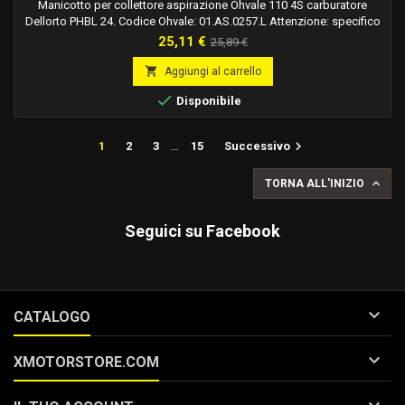
Manicotto per collettore aspirazione Ohvale 110 4S carburatore
Dellorto PHBL 24. Codice Ohvale: 01.AS.0257.L Attenzione: specifico
per carburatore da 24.
Prezzo
Prezzo
25,11 €
25,89 €
base

Aggiungi al carrello

Disponibile

1
2
3
…
15
Successivo

TORNA ALL'INIZIO
Seguici su Facebook

CATALOGO

XMOTORSTORE.COM