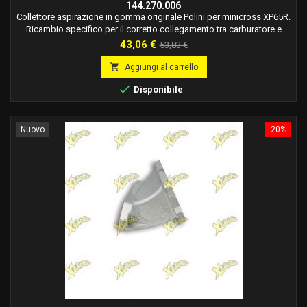
144.270.006
Collettore aspirazione in gomma originale Polini per minicross XP65R.
Ricambio specifico per il corretto collegamento tra carburatore e
motore.
Prezzo
Prezzo
43,06 €
53,83 €
base

Aggiungi al carrello

Disponibile
Nuovo
-20%