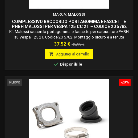
MARCA:
MALOSSI
COMPLESSIVO RACCORDO PORTAGOMMA E FASCETTE
PHBH MALOSSI PER VESPA 125 CC 2T – CODICE 20 5782
Kit Malossi raccordo portagomma e fascette per carburatore PHBH
su Vespa 125 2T. Codice 20 5782. Montaggio sicuro e a tenuta
garantita.
Prezzo
Prezzo
37,52 €
46,90 €
base

Aggiungi al carrello

Disponibile
Nuovo
-20%