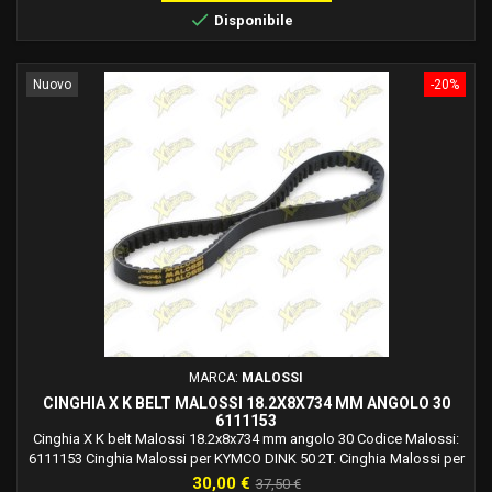
Malossi per MALAGUTI CROSSER CR1 50...

Disponibile
Nuovo
-20%
MARCA:
MALOSSI
CINGHIA X K BELT MALOSSI 18.2X8X734 MM ANGOLO 30
6111153
Cinghia X K belt Malossi 18.2x8x734 mm angolo 30 Codice Malossi:
6111153 Cinghia Malossi per KYMCO DINK 50 2T. Cinghia Malossi per
KYMCO DINK 50 2T LC. Cinghia Malossi per KYMCO PEOPLE 50 2T.
Prezzo
Prezzo
30,00 €
37,50 €