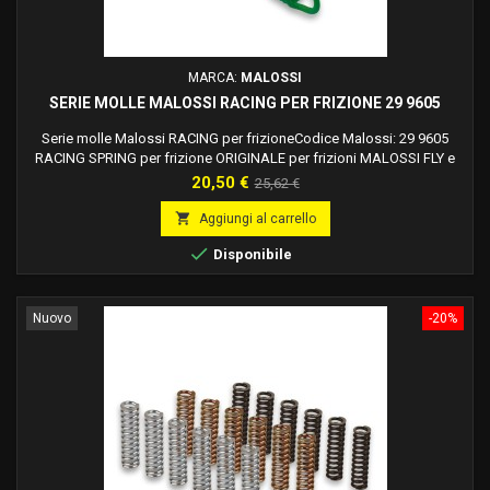
MARCA:
MALOSSI
SERIE MOLLE MALOSSI RACING PER FRIZIONE 29 9605
Serie molle Malossi RACING per frizioneCodice Malossi: 29 9605
RACING SPRING per frizione ORIGINALE per frizioni MALOSSI FLY e
DELTA Molle in acciaio al carbonio pretemprato ad elevato carico di
Prezzo
Prezzo
20,50 €
25,62 €
snervamento, protette da una verniciatura in vari colori ad alta
base
resistenza termica. La diversa colorazione evidenzia il carico di ogni

Aggiungi al carrello
serie di molle.

Disponibile
Nuovo
-20%