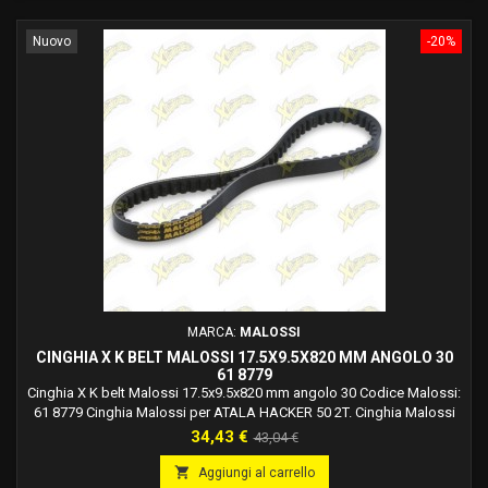
Nuovo
-20%
MARCA:
MALOSSI
CINGHIA X K BELT MALOSSI 17.5X9.5X820 MM ANGOLO 30
61 8779
Cinghia X K belt Malossi 17.5x9.5x820 mm angolo 30 Codice Malossi:
61 8779 Cinghia Malossi per ATALA HACKER 50 2T. Cinghia Malossi
per ATALA HACKER 50 2T LC. Cinghia Malossi per ITALJET FORMULA
Prezzo
Prezzo
34,43 €
43,04 €
50 2T (F.MORINI). Cinghia Malossi per ITALJET FORMULA 50 2T LC
base
(F.MORINI). Cinghia Malossi per MALAGUTI CIAK 100 2T. Cinghia

Aggiungi al carrello