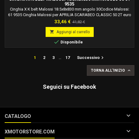
9535
Cinghia X K belt Malossi 18.5x8x830 mm angolo 30Codice Malossi:
61 9535 Cinghia Malossi per APRILIA SCARABEO CLASSIC 50 2T euro
4 2018-&gt; (CA91M). Cinghia Malossi per APRILIA SCARABEO
Prezzo
Prezzo
33,46 €
41,82 €
STREET 50 2T (PIAGGIO). Cinghia Malossi per APRILIA SCARABEO
base
STREET 50 2T euro 4 2018-&gt; (CA91M). Cinghia Malossi per APRILIA

Aggiungi al carrello
SPORTCITY ONE STREET 50 2T euro 2. Cinghia...

Disponibile

1
2
3
…
17
Successivo

TORNA ALL'INIZIO
Seguici su Facebook

CATALOGO

XMOTORSTORE.COM