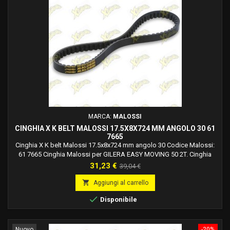
MARCA:
MALOSSI
CINGHIA X K BELT MALOSSI 17.5X8X724 MM ANGOLO 30 61
7665
Cinghia X K belt Malossi 17.5x8x724 mm angolo 30 Codice Malossi:
61 7665 Cinghia Malossi per GILERA EASY MOVING 50 2T. Cinghia
Malossi per PIAGGIO QUARTZ 50 2T LC. Cinghia Malossi per PIAGGIO
Prezzo
Prezzo
31,23 €
39,04 €
SFERA RESTYLING 50 2T. Cinghia Malossi per PIAGGIO ZIP Fast Rider
base
50 2T. Cinghia Malossi per PIAGGIO ZIP SP 50 2T LC 2000. Cinghia

Aggiungi al carrello
Malossi per VESPA ET2 50 2T 1999.

Disponibile
Nuovo
-20%