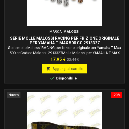
MARCA:
MALOSSI
SERIE MOLLE MALOSSI RACING PER FRIZIONE ORIGINALE
PER YAMAHA T MAX 500 CC 2913327
Serie molle Malossi RACING per frizione originale per Yamaha T Max
500 ccCodice Malossi: 2913327Molla Malossi per YAMAHA T MAX
(carb.) 500 4T LC 2001-2003.Molla Malossi per YAMAHA T MAX 500 ie
Prezzo
Prezzo
17,95 €
22,44 €
4T LC 2004-2007.Molla Malossi per YAMAHA T MAX 500 ie 4T LC
base
2008-2011.

Aggiungi al carrello

Disponibile
Nuovo
-20%