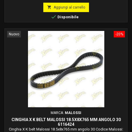
Cinghia Malossi per KYMCO SUPER 9 50 2T LC. Cinghia Malossi per
base
KYMCO TOP BOY - COBRA 50 2T. Cinghia Malossi per VESPA ET4 125

Aggiungi al carrello
4T.

Disponibile
Nuovo
-20%
MARCA:
MALOSSI
CINGHIA X K BELT MALOSSI 18.5X8X765 MM ANGOLO 30
6116424
Cinghia X K belt Malossi 18.5x8x765 mm angolo 30 Codice Malossi: