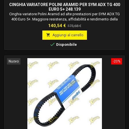
CINGHIA VARIATORE POLINI ARAMID PER SYM ADX TG 400
EURO 5+ 248.139
Cinghia variatore Polini Aramid ad alte prestazioni per SYM ADX TG
400 Euro 5+. Maggiore resistenza, affidabilità e rendimento della
trasmissione CVT.
Prezzo
Prezzo
140,54 €
175,68 €
base

Aggiungi al carrello

Disponibile
Nuovo
-20%