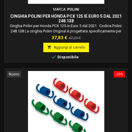
MARCA:
POLINI
CINGHIA POLINI PER HONDA PCX 125 IE EURO 5 DAL 2021
248.138
Cinghia Polini per Honda PCX 125 ie Euro 5 dal 2021. Codice Polini:
248.138 La cinghia Polini Original è progettata specificamente per
Honda PCX 125 E5, assicura un’accelerazione più pronta e un allungo
Prezzo
Prezzo
37,83 €
47,29 €
maggiore, senza compromettere l’affidabilità. Realizzata con
base
materiali di alta qualità, la cinghia Polini original garantisce

Aggiungi al carrello
prestazioni ottimali e una...

Disponibile
Nuovo
-20%