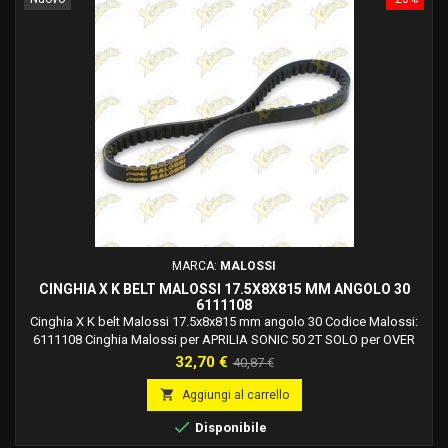
MARCA:
MALOSSI
CINGHIA X K BELT MALOSSI 17.5X8X815 MM ANGOLO 30
6111108
Cinghia X K belt Malossi 17.5x8x815 mm angolo 30 Codice Malossi:
6111108 Cinghia Malossi per APRILIA SONIC 50 2T SOLO per OVER
RANGE. Cinghia Malossi per APRILIA SONIC 50 2T LC SOLO per OVER
Prezzo
Prezzo
32,70 €
40,87 €
RANGE. Cinghia Malossi per DRR DRX 90 2T LC &lt;-2015 SOLO per
base
OVER RANGE. Cinghia Malossi per DRR DRX 90 2T LC 2016-&gt; SOLO

Aggiungi al carrello
per OVER RANGE. Cinghia Malossi per...

Disponibile