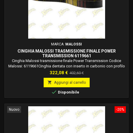
MARCA:
MALOSSI
CINGHIA MALOSSI TRASMISSIONE FINALE POWER
TRANSMISSION 6119661
Cinghia Malossi trasmissione finale Power Transmission Codice
Malossi: 6119661Cinghia dentata con inserto in carbonio con profilo
del dente specifico, larghezza 40 mm – lunghezza 1238 mm. Cinghia
Prezzo
Prezzo
322,08 €
402,60 €
Malossi per Yamaha T MAX 530 ie 4T LC 2012 2014 (J409E). Cinghia
base
Malossi per Yamaha T MAX 530 i.e. 4T LC 2015-2016 (J409E).

Aggiungi al carrello

Disponibile
Nuovo
-20%