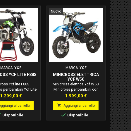
Nuovo
MARCA:
YCF
MARCA:
YCF
OSS YCF LITE F88S
MINICROSS ELETTRICA
YCF W50
ross Ycf lite F88S.
Minicross elettrica Ycf W50.
s per bambini Ycf Lite
Minicross per bambini con
ratteristiche tecniche:
motore elettrico. Caratteristiche
Prezzo
Prezzo
1.299,00 €
1.999,00 €
O GAS REGOLABILE.
Ycf W50: Posizione velocità
RE 88cc 4 MARCE
regolabile. Motore brushless.

Aggiungi al carrello
Aggiungi al carrello
UTOMATICO SENZA
Manubrio anteriore posteriore


Disponibile
Disponibile
NE. SELLA RIBASSATA
freno a disco. Batteria litio
IBILE. RUOTE 10 10
1200w. Tempo di ricarica 4 ore.
. CARBURATORE NIBBI
Autonomia batteria 1h30.