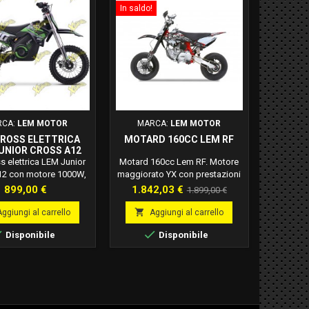
pedale + accensione elettrica
In saldo!
Tipo di cambio manuale a 5
rapporti...
RCA:
LEM MOTOR
MARCA:
LEM MOTOR
CROSS ELETTRICA
MOTARD 160CC LEM RF
UNIOR CROSS A12
s elettrica LEM Junior
Motard 160cc Lem RF. Motore
12 con motore 1000W,
maggiorato YX con prestazioni
36V e velocità fino a 40
eccezionali. Cura maniacale
Prezzo
Prezzo
Prezzo
899,00 €
1.842,03 €
1.899,00 €
Ideale per bambini.
verso tecnica e design.
base
Versione maggiorata con ruota

Aggiungi al carrello
Aggiungi al carrello
12/12


Disponibile
Disponibile
