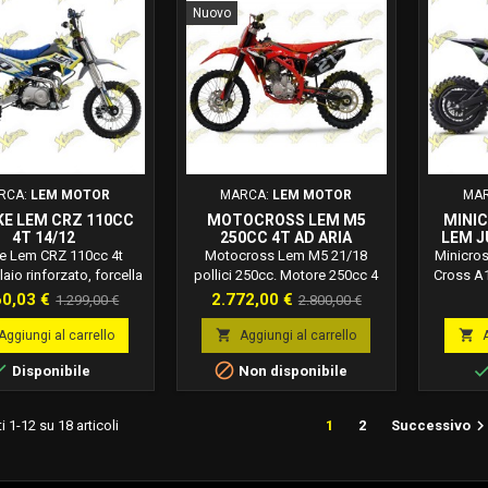
ORE: 50cc 4 TEMPI
Nuovo
ATICO AVVIAMENTO
ELETTRICO....
RCA:
LEM MOTOR
MARCA:
LEM MOTOR
MA
KE LEM CRZ 110CC
MOTOCROSS LEM M5
MINI
4T 14/12
250CC 4T AD ARIA
LEM J
ke Lem CRZ 110cc 4t
Motocross Lem M5 21/18
Minicros
laio rinforzato, forcella
pollici 250cc. Motore 250cc 4
Cross A
rovesciato, kick start e
tempi monocilindrico Air
batteria 
zzo
Prezzo
Prezzo
Prezzo
60,03 €
2.772,00 €
1.299,00 €
2.800,00 €
e YX automatico con
Cooled. Capacità serbatoio
km/h. 
base
base
one elettrica. Questo
6,5lt carburante benzina verde.


Aggiungi al carrello
Aggiungi al carrello
 non è omologato alla
Accensione CDI. Avviamento a


Disponibile
Non disponibile
zione stradale, ma va
pedale + accensione elettrica
sclusivamente su spazi
Tipo di cambio manuale a 5
ti o su piste circuiti
rapporti manubrio alta
i 1-12 su 18 articoli
1
2
Successivo
vati. Permettere a dei
resistenza con pad racing
i di guidare la moto
cerchi in alluminio Dimensioni
 sotto sorveglianza da
moto 212x81x97cm altezza