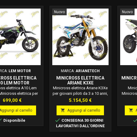
Nuovo
Nuovo
RCA:
LEM MOTOR
MARCA:
ARIANETECH
CROSS ELETTRICA
MINICROSS ELETTRICA
MINICR
10 LEM MOTOR
ARIANE K3XE
oss elettrica A10 Lem
Minicross elettrica Ariane K3Xe
Minic
Minicross elettrica per
per giovani piloti da 3 a 10 anni,
Minicros
o, la minicross Lem
con motore elettrico da 6,5 kW,
F88S. Ca
Prezzo
Prezzo
699,00 €
5.154,50 €
A10 è consigliata per
batteria 72V 20Ah e peso di soli
COMAND
amatoriale, per muovere
40 kg.
MOTO


Aggiungi al carrello
Aggiungi al carrello
i passi in sella ad una
SEMIA


Disponibile
CONSEGNA 30 GIORNI
nimoto da cross.
FRIZIO
LAVORATIVI DALL'ORDINE
COMPAT
pollici