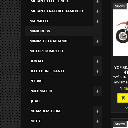
IMPIANTO ELETTRICO
Nuovo
IMPIANTO RAFFREDDAMENTO
MARMITTE
MINICROSS
MINIMOTO e RICAMBI
MOTORI COMPLETI
OHVALE
YCF 50
OLI E LUBRIFICANTI
4
Ycf 50A .
PITBIKE
avviamen
perfetta
Pre
1.4
PNEUMATICI
anni. Co
mo

QUAD
automati
e posteri
RICAMBI MOTORE
manubri
rotelle p
RUOTE
Carat
Nuovo