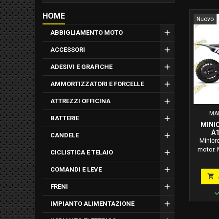
HOME
Nuovo
ABBIGLIAMENTO MOTO
ACCESSORI
ADESIVI E GRAFICHE
AMMORTIZZATORI E FORCELLE
ATTREZZI OFFICINA
MA
BATTERIE
MINI
A
CANDELE
Minicr
motor. 
CICLISTICA E TELAIO
bambin
motor 
COMANDI E LEVE
utilizzo 

i prim
FRENI
mi
IMPIANTO ALIMENTAZIONE