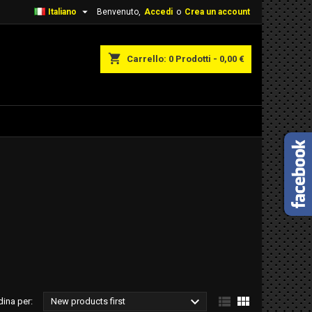

Italiano
Benvenuto,
Accedi
o
Crea un account
shopping_cart
Carrello:
0
Prodotti - 0,00 €



dina per:
New products first