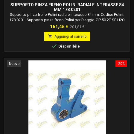
SUPPORTO PINZA FRENO POLINI RADIALE INTERASSE 84
MM 178.0201
Supporto pinza freno Polini radiale interasse 84 mm. Codice Polini:
178.0201. Supporto pinza freno Polini per Piaggio ZIP 50 2T SP H2O
dal 2001. Supporto pinza freno Polini per Piaggio ZIP 50 2T SP H2O
Prezzo
Prezzo
161,45 €
201,81 €
dal 1996 al 2000. Interasse fori pinza 84 mm.
base

Aggiungi al carrello

Disponibile
Nuovo
-20%