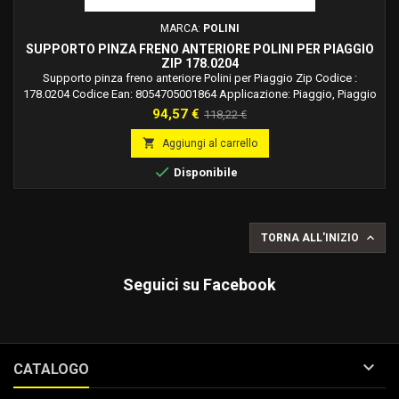
MARCA:
POLINI
SUPPORTO PINZA FRENO ANTERIORE POLINI PER PIAGGIO
ZIP 178.0204
Supporto pinza freno anteriore Polini per Piaggio Zip Codice :
178.0204 Codice Ean: 8054705001864 Applicazione: Piaggio, Piaggio
Zip 50 2T SP H2O dal 2001, Piaggio Zip 50 2T SP H2O dal 1996 al 2000
Prezzo
Prezzo
94,57 €
118,22 €
ATTENZIONE: Si monta solamente eliminando il contachilometri.
base

Aggiungi al carrello

Disponibile

TORNA ALL'INIZIO
Seguici su Facebook

CATALOGO