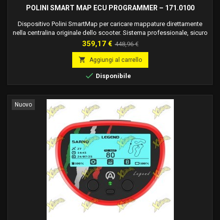
POLINI SMART MAP ECU PROGRAMMER – 171.0100
Dispositivo Polini SmartMap per caricare mappature direttamente
nella centralina originale dello scooter. Sistema professionale, sicuro
e reversibile. Codice 171.0100.
Prezzo
Prezzo
359,17 €
448,96 €
base

Aggiungi al carrello

Disponibile
Nuovo