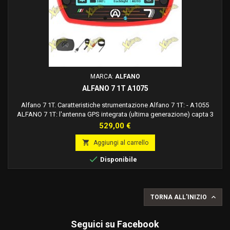
MARCA:
ALFANO
ALFANO 7 1T A1075
Alfano 7 1T. Caratteristiche strumentazione Alfano 7 1T: - A1055
ALFANO 7 1T: l'antenna GPS integrata (ultima generazione) capta 3
gruppi di sistemi satellitari. (GALILEO EU, navigazione satellitare
Prezzo
529,00 €
europea di alta precisione, NAVSTAR US, GLONASS RU, totale +/- 35
satelliti), Bluetooth 4.0, batteria agli ioni di litio capacità 3000 mA.

Aggiungi al carrello
Compreso nella...

Disponibile

TORNA ALL'INIZIO
Seguici su Facebook