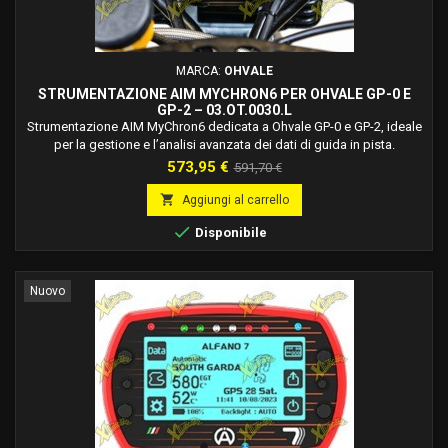
MARCA:
OHVALE
STRUMENTAZIONE AIM MYCHRON6 PER OHVALE GP-0 E
GP-2 – 03.OT.0030.L
Strumentazione AIM MyChron6 dedicata a Ohvale GP-0 e GP-2, ideale
per la gestione e l’analisi avanzata dei dati di guida in pista.
Prezzo
Prezzo
573,95 €
591,70 €
base

Aggiungi al carrello

Disponibile
Nuovo