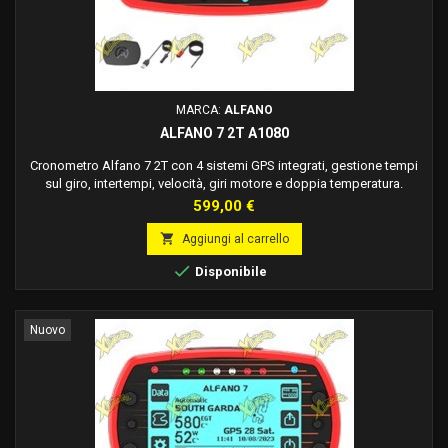
MARCA:
ALFANO
ALFANO 7 2T A1080
Cronometro Alfano 7 2T con 4 sistemi GPS integrati, gestione tempi
sul giro, intertempi, velocità, giri motore e doppia temperatura.
Prezzo
599,00 €

Aggiungi al carrello

Disponibile
Nuovo