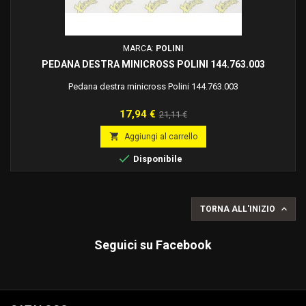
MARCA:
POLINI
PEDANA DESTRA MINICROSS POLINI 144.763.003
Pedana destra minicross Polini 144.763.003
Prezzo
Prezzo
17,94 €
21,11 €
base

Aggiungi al carrello

Disponibile

TORNA ALL'INIZIO
Seguici su Facebook