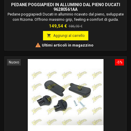
PEDANE POGGIAPIEDI IN ALLUMINIO DAL PIENO DUCATI
96280561AA
Pedane poggiapiedi Ducati in alluminio ricavato dal pieno, sviluppate
con Rizoma. Offrono massimo grip, feeling e comfort di guida.
Prezzo
Prezzo
149,54 €
186,93 €
base

Aggiungi al carrello

Ultimi articoli in magazzino
Nuovo
-5%