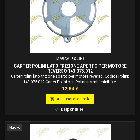
MARCA:
POLINI
CARTER POLINI LATO FRIZIONE APERTO PER MOTORE
REVERSO 143.075.012
Carter Polini lato frizione aperto per motore reverso. Codice Polini:
143.075.012 Carter Polini per: Polini ricambi minibike.
Prezzo
12,54 €

Aggiungi al carrello

Disponibile
Nuovo