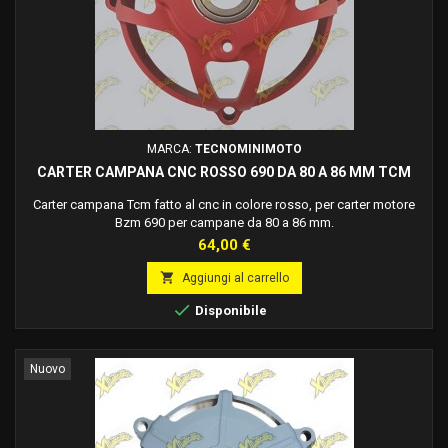
MARCA:
TECNOMINIMOTO
CARTER CAMPANA CNC ROSSO 690 DA 80 A 86 MM TCM
Carter campana Tcm fatto al cnc in colore rosso, per carter motore
Bzm 690 per campane da 80 a 86 mm.
Prezzo
64,00 €

Aggiungi al carrello

Disponibile
Nuovo