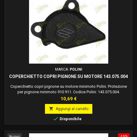
MARCA:
POLINI
COPERCHIETTO COPRI PIGNONE SU MOTORE 143.075.004
Coperchietto copri pignone su motore minimoto Polini. Protezione
per pignone minimoto 910 911. Codice Polini: 143.075.004.
Prezzo
10,69 €

Aggiungi al carrello

Disponibile
Nuovo
-15%