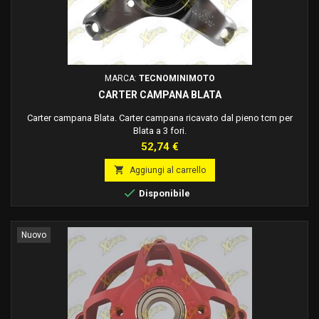
MARCA:
TECNOMINIMOTO
CARTER CAMPANA BLATA
Carter campana Blata. Carter campana ricavato dal pieno tcm per
Blata a 3 fori.
Prezzo
52,74 €

Aggiungi al carrello

Disponibile
Nuovo