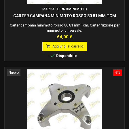
MARCA:
TECNOMINIMOTO
CARTER CAMPANA MINIMOTO ROSSO 80 81 MM TCM
Carter campana minimoto rosso 80 81 mm Tcm. Carter frizione per
minimoto, universale.
Prezzo
64,00 €

Aggiungi al carrello

Disponibile
Nuovo
-3%