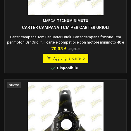
MARCA:
TECNOMINIMOTO
CARTER CAMPANA TCM PER CARTER ORIOLI
Carter campana Tcm Per Carter Orioli. Carter campana frizione Tcm
per motori Or "Orioli", il carte è compatibile con motore minimoto 40 e
50 cc 2t. Comprende il cuscinetto campana minimoto, già inserito nel
Prezzo
Prezzo
70,03 €
72,20 €
carterino.
base

Aggiungi al carrello

Disponibile
Nuovo