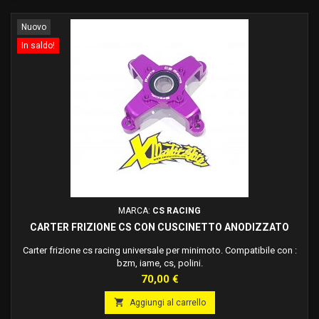
Nuovo
In saldo!
MARCA:
CS RACING
CARTER FRIZIONE CS CON CUSCINETTO ANODIZZATO
Carter frizione cs racing universale per minimoto. Compatibile con :
bzm, iame, cs, polini.
Prezzo
70,00 €

Aggiungi al carrello