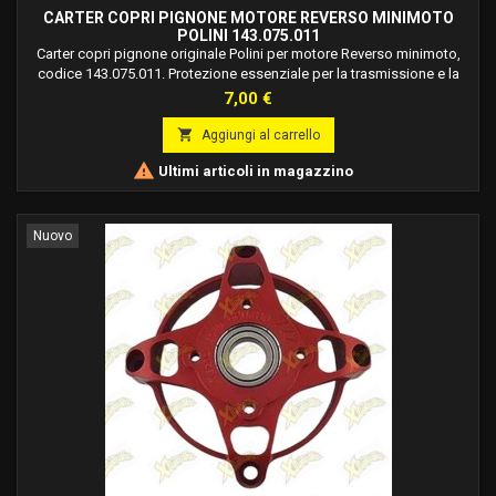
CARTER COPRI PIGNONE MOTORE REVERSO MINIMOTO
POLINI 143.075.011
Carter copri pignone originale Polini per motore Reverso minimoto,
codice 143.075.011. Protezione essenziale per la trasmissione e la
sicurezza del pilota.
Prezzo
7,00 €

Aggiungi al carrello

Ultimi articoli in magazzino
Nuovo