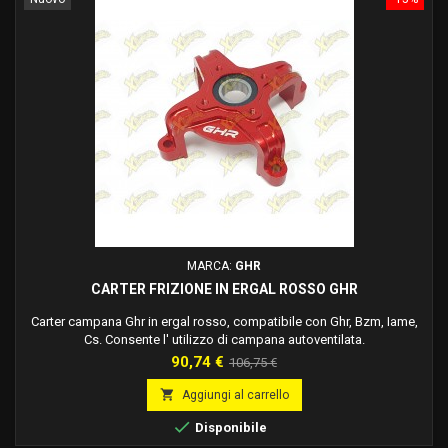
MARCA:
GHR
CARTER FRIZIONE IN ERGAL ROSSO GHR
Carter campana Ghr in ergal rosso, compatibile con Ghr, Bzm, Iame,
Cs. Consente l' utilizzo di campana autoventilata.
Prezzo
Prezzo
90,74 €
106,75 €
base

Aggiungi al carrello

Disponibile