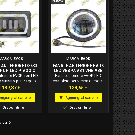
Nuovo
MARCA:
EVOK
MARCA:
EVOK
 ANTERIORE DX/SX
FANALE ANTERIORE EVOK
IRON LED PIAGGIO
LED VESPA VB1 VNB VBB
 BIFARO 246472189
VBA GS 246472195
nteriore EVOK Iron LED
Fanale anteriore EVOK LED
o sinistro per Piaggio
completo per Vespa d’epoca
50 bifaro, codice
VB1, VNB, VBB, VBA, GS, codice
Prezzo
Prezzo
139,87 €
138,65 €
189. Luce LED 6000K
246472195. Luce LED bianca
leto di convertitore di
12V, installazione

Aggiungi al carrello
Aggiungi al carrello
e con antisfarfallio,
Plug&amp;Play, ideale come


Disponibile
Disponibile
le come ricambio e
ricambio e upgrade estetico.
ade performance.

sivo