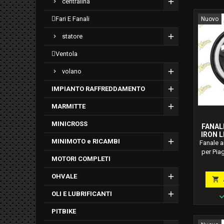
centralina
fari e fanali
Nuovo
statore
ventola
volano
IMPIANTO RAFFREDDAMENTO
MARMITTE
MINICROSS
FANAL
IRON L
MINIMOTO e RICAMBI
CO
Fanale a
per Pia
MOTORI COMPLETI
24641
6000K
OHVALE
tensione

Ri
OLI E LUBRIFICANTI
Plug&a
upgr
PITBIKE