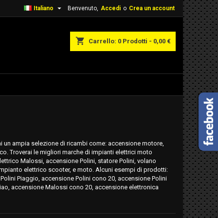

Italiano
Benvenuto,
Accedi
o
Crea un account
shopping_cart
Carrello:
0
Prodotti - 0,00 €
rai un ampia selezione di ricambi come: accensione motore,
co. Troverai le migliori marche di impianti elettrici moto
ettrico Malossi, accensione Polini, statore Polini, volano
 impianto elettrico scooter, e moto. Alcuni esempi di prodotti:
olini Piaggio, accensione Polini cono 20, accensione Polini
iao, accensione Malossi cono 20, accensione elettronica