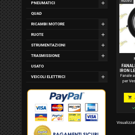
Nuovo
PNEUMATICI
QUAD
RICAMBI MOTORE
RUOTE
STRUMENTAZIONI
TRASMISSIONE
FANAL
USATO
IRON L
S
Fanale a
VEICOLI ELETTRICI
per Ve
codice
6000
convert

antisf
ri
Visualizzat