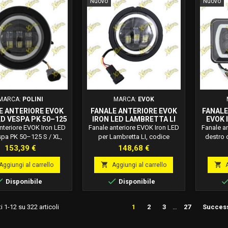
Nuovo
Nuovo
MARCA:
POLINI
MARCA:
EVOK
E ANTERIORE EVOK
FANALE ANTERIORE EVOK
FANALE
ED VESPA PK 50–125
IRON LED LAMBRETTA LI
EVOK 
 XL 246410105
246472191
APE 50
nteriore EVOK Iron LED
Fanale anteriore EVOK Iron LED
Fanale a
spa PK 50–125 S / XL,
per Lambretta LI, codice
destro 
 246410105. Luce LED
246472191. Luce LED 12V
Ape 
Prezzo
Prezzo
153,39 €
148,68 €
K 12V, completo di
6000K, completo di convertitore
246472
itore di tensione con
di tensione Plug&amp;Play,
12V, comp


Aggiungi al carrello
Aggiungi al carrello
arfallio, ideale come
ideale come ricambio
tension


Disponibile
Disponibile
cambio e upgrade
performance.
idea
performance.
upgr
i 1-12 su 322 articoli
1
2
3
…
27
Succes