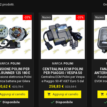
2 prodotti.
Or
-20%
Nuovo
-20%
Nuovo
MARCA:
POLINI
MARCA:
POLINI
SIONE POLINI PER
CENTRALINA ECM POLINI
FAN
 RUNNER 125 180 E
PER PIAGGIO / VESPA 50
ANTERI
O HEXAGON 125 180
EURO 5 2025 TFT – CODICE
PER 
sione elettronica Polini
Centralina ECM Polini per Vespa
Fanale
171.0565
171.0025
COD
rica batteria per Gilera
e Piaggio 50 4T iGET Euro 5 dal
EVOK Iro
 125-180 2T e Piaggio
2025, codice 171.0025.
50, 
ezzo
Prezzo
Prezzo
Prezzo
0,62 €
258,83 €
425,78 €
323,54 €
exagon 125-180.
Plug&amp;Play, compatibile
Illumin
base
base
solo con modelli dotati di
con con


Aggiungi al carrello
Aggiungi al carrello
display TFT, con 3 mappe
anti


Disponibile
Disponibile
selezionabili per gestione
install
prestazioni e set-up motore.
Ricamb