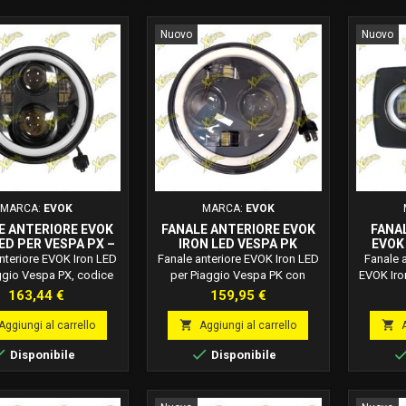
Nuovo
Nuovo
MARCA:
EVOK
MARCA:
EVOK
E ANTERIORE EVOK
FANALE ANTERIORE EVOK
FANA
ED PER VESPA PX –
IRON LED VESPA PK
EVOK 
DICE 246410107
DISEGNO PX 246472203
BIF
nteriore EVOK Iron LED
Fanale anteriore EVOK Iron LED
Fanale a
ggio Vespa PX, codice
per Piaggio Vespa PK con
EVOK Iro
0107. Luce LED 12V
design tipo PX, codice
50 bifa
Prezzo
Prezzo
163,44 €
159,95 €
 con convertitore di
246472203. Luce LED 12V
Luce 
 antisfarfallio incluso.
6000K con convertitore di
conve


Aggiungi al carrello
Aggiungi al carrello
cambio completo
tensione antisfarfallio incluso.
antisfarf


Disponibile
Disponibile
mp;Play, ideale come
Ricambio performance
perform
ade illuminazione.
Plug&amp;Play.