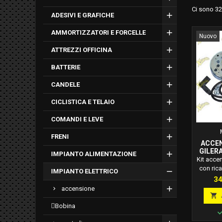
Ci sono 32
ADESIVI E GRAFICHE
AMMORTIZZATORI E FORCELLE
Nuovo
ATTREZZI OFFICINA
BATTERIE
CANDELE
CICLISTICA E TELAIO
COMANDI E LEVE
FRENI
ACCEN
GILERA
IMPIANTO ALIMENTAZIONE
PIAGGI
Kit accen
con rica
IMPIANTO ELETTRICO
Runner
Pr
34
H
accensione

bobina