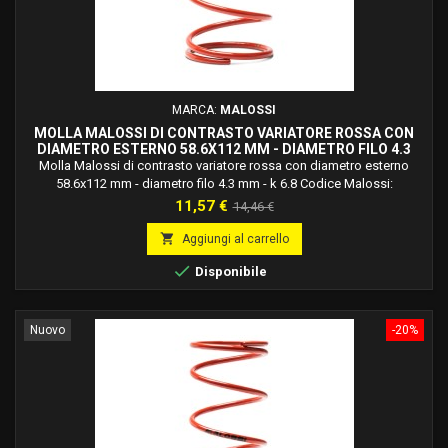
MARCA:
MALOSSI
MOLLA MALOSSI DI CONTRASTO VARIATORE ROSSA CON
DIAMETRO ESTERNO 58.6X112 MM - DIAMETRO FILO 4.3
MM - K 6.8 2916498.R0
Molla Malossi di contrasto variatore rossa con diametro esterno
58.6x112 mm - diametro filo 4.3 mm - k 6.8 Codice Malossi:
2916498.r0Molle in acciaio legato al silicio ad alto tenore di carbonio,
Prezzo
Prezzo
11,57 €
14,46 €
trattato termicamente, bilanciate dinamicamente, verniciate a forno e
base
studiate e calcolate per ogni applicazione specifica.

Aggiungi al carrello

Disponibile
Nuovo
-20%