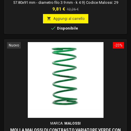
57.80x91 mm - diametro filo 3.9 mm - k 4.9) Codice Malossi: 29
8323.g0Molle in acciaio legato al silicio ad alto tenore di carbonio,
Prezzo
Prezzo
9,81 €
12,26 €
trattato termicamente, bilanciate dinamicamente, verniciate a forno e
base
studiate e calcolate per ogni applicazione specifica.

Aggiungi al carrello

Disponibile
Nuovo
-20%
MARCA:
MALOSSI
MOLLA MALOSSI DI CONTRASTO VARIATORE VERDE CON