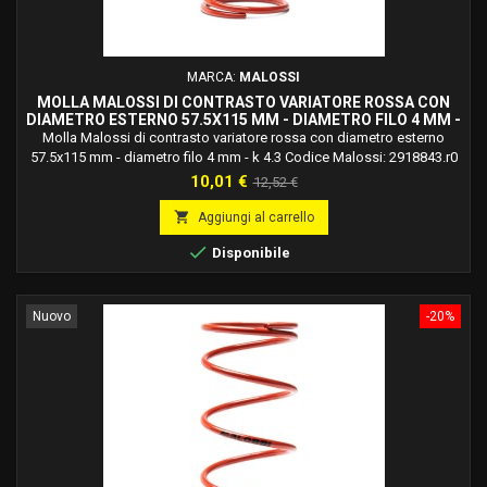
MARCA:
MALOSSI
MOLLA MALOSSI DI CONTRASTO VARIATORE ROSSA CON
DIAMETRO ESTERNO 57.5X115 MM - DIAMETRO FILO 4 MM -
K 4.3 2918843.R0
Molla Malossi di contrasto variatore rossa con diametro esterno
57.5x115 mm - diametro filo 4 mm - k 4.3 Codice Malossi: 2918843.r0
Prezzo
Prezzo
10,01 €
12,52 €
base

Aggiungi al carrello

Disponibile
Nuovo
-20%