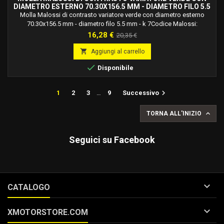
DIAMETRO ESTERNO 70.30X156.5 MM - DIAMETRO FILO 5.5
MM - K 7 2914401.G0
Molla Malossi di contrasto variatore verde con diametro esterno
70.30x156.5 mm - diametro filo 5.5 mm - k 7Codice Malossi:
2914401.g0Molle in acciaio legato al silicio ad alto tenore di
Prezzo
Prezzo
16,28 €
20,35 €
carbonio, trattato termicamente, bilanciate dinamicamente, verniciate
base
a forno e studiate e calcolate per ogni applicazione specifica.

Aggiungi al carrello

Disponibile

1
2
3
…
9
Successivo

TORNA ALL'INIZIO
Seguici su Facebook

CATALOGO

XMOTORSTORE.COM