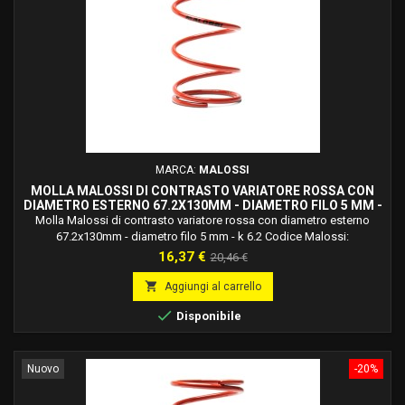
MARCA:
MALOSSI
MOLLA MALOSSI DI CONTRASTO VARIATORE ROSSA CON
DIAMETRO ESTERNO 67.2X130MM - DIAMETRO FILO 5 MM -
K 6.2 2918426.R0
Molla Malossi di contrasto variatore rossa con diametro esterno
67.2x130mm - diametro filo 5 mm - k 6.2 Codice Malossi:
2918426.r0Molle in acciaio legato al silicio ad alto tenore di carbonio,
Prezzo
Prezzo
16,37 €
20,46 €
trattato termicamente, bilanciate dinamicamente, verniciate a forno e
base
studiate e calcolate per ogni applicazione specifica.

Aggiungi al carrello

Disponibile
Nuovo
-20%