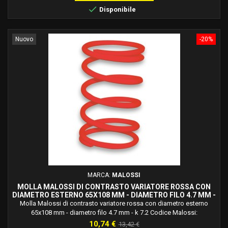

Disponibile
Nuovo
-20%
MARCA:
MALOSSI
MOLLA MALOSSI DI CONTRASTO VARIATORE ROSSA CON
DIAMETRO ESTERNO 65X108 MM - DIAMETRO FILO 4.7 MM -
K 7.2 2916460.R0
Molla Malossi di contrasto variatore rossa con diametro esterno
65x108 mm - diametro filo 4.7 mm - k 7.2 Codice Malossi:
2916460.r0Molle in acciaio legato al silicio ad alto tenore di carbonio,
Prezzo
Prezzo
10,74 €
13,42 €