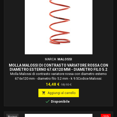
MARCA:
MALOSSI
MOLLA MALOSSI DI CONTRASTO VARIATORE ROSSA CON
DIAMETRO ESTERNO 67.6X120 MM - DIAMETRO FILO 5.2
MM - K 9.5 2916497.R0
Molla Malossi di contrasto variatore rossa con diametro esterno
67.6x120 mm - diametro filo 5.2 mm - k 9.5Codice Malossi:
2916497.r0Molle in acciaio legato al silicio ad alto tenore di carbonio,
Prezzo
Prezzo
14,48 €
18,10 €
trattato termicamente, bilanciate dinamicamente, verniciate a forno e
base
studiate e calcolate per ogni applicazione specifica.

Aggiungi al carrello

Disponibile
Nuovo
-20%