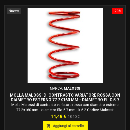
Nuovo
-20%
MARCA:
MALOSSI
MOLLA MALOSSI DI CONTRASTO VARIATORE ROSSA CON
DIAMETRO ESTERNO 77.2X160 MM - DIAMETRO FILO 5.7
MM - K 6.2 2916508.R0
Molla Malossi di contrasto variatore rossa con diametro esterno
77.2x160 mm - diametro filo 5.7 mm - k 6.2 Codice Malossi:
2916508.r0Molle in acciaio legato al silicio ad alto tenore di carbonio,
Prezzo
Prezzo
14,48 €
18,10 €
trattato termicamente, bilanciate dinamicamente, verniciate a forno e
base
studiate e calcolate per ogni applicazione specifica.

Aggiungi al carrello