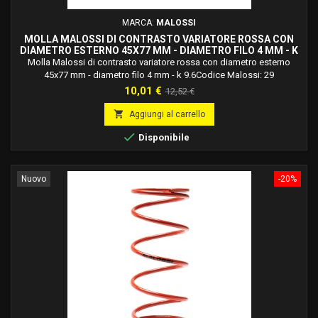
MARCA:
MALOSSI
MOLLA MALOSSI DI CONTRASTO VARIATORE ROSSA CON
DIAMETRO ESTERNO 45X77 MM - DIAMETRO FILO 4 MM - K
9.6 29 6955.R0
Molla Malossi di contrasto variatore rossa con diametro esterno
45x77 mm - diametro filo 4 mm - k 9.6Codice Malossi: 29
6955.r0Molle in acciaio legato al silicio ad alto tenore di carbonio,
Prezzo
Prezzo
10,01 €
12,52 €
trattato termicamente, bilanciate dinamicamente, verniciate a forno e
base
studiate e calcolate per ogni applicazione specifica.

Aggiungi al carrello

Disponibile
Nuovo
-20%