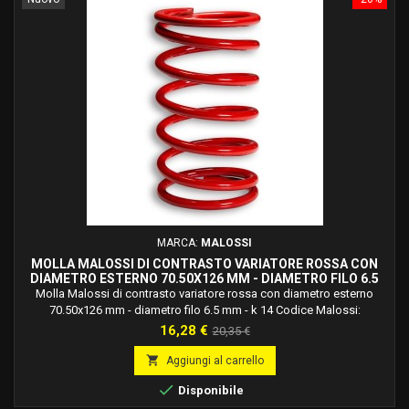
MARCA:
MALOSSI
MOLLA MALOSSI DI CONTRASTO VARIATORE ROSSA CON
DIAMETRO ESTERNO 70.50X126 MM - DIAMETRO FILO 6.5
MM - K 14 2914023.R0
Molla Malossi di contrasto variatore rossa con diametro esterno
70.50x126 mm - diametro filo 6.5 mm - k 14 Codice Malossi:
2914023.r0Molle in acciaio legato al silicio ad alto tenore di carbonio,
Prezzo
Prezzo
16,28 €
20,35 €
trattato termicamente, bilanciate dinamicamente, verniciate a forno e
base
studiate e calcolate per ogni applicazione specifica.

Aggiungi al carrello

Disponibile