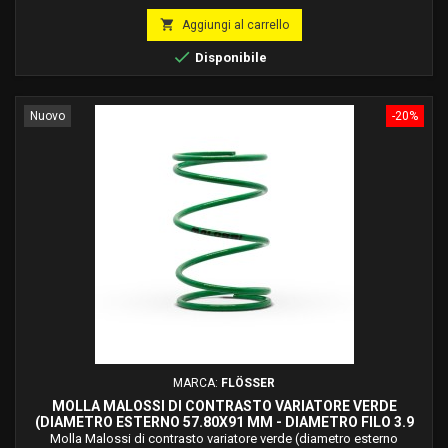
trattato termicamente, bilanciate dinamicamente, verniciate a forno e
base
studiate e calcolate per ogni applicazione specifica.

Aggiungi al carrello

Disponibile
Nuovo
-20%
MARCA:
FLÖSSER
MOLLA MALOSSI DI CONTRASTO VARIATORE VERDE
(DIAMETRO ESTERNO 57.80X91 MM - DIAMETRO FILO 3.9
MM - K 4.9) 29 8323.G0
Molla Malossi di contrasto variatore verde (diametro esterno