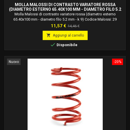
MOLLA MALOSSI DI CONTRASTO VARIATORE ROSSA
(DIAMETRO ESTERNO 65.40X100 MM - DIAMETRO FILO 5.2
MM - K 9) 29 9976.R0
Molla Malossi di contrasto variatore rossa (diametro esterno
65.40x100 mm - diametro filo 5.2 mm - k 9) Codice Malossi: 29
9976.r0Molle in acciaio legato al silicio ad alto tenore di carbonio,
Prezzo
Prezzo
11,57 €
14,46 €
trattato termicamente, bilanciate dinamicamente, verniciate a forno e
base
studiate e calcolate per ogni applicazione specifica.

Aggiungi al carrello

Disponibile
Nuovo
-20%