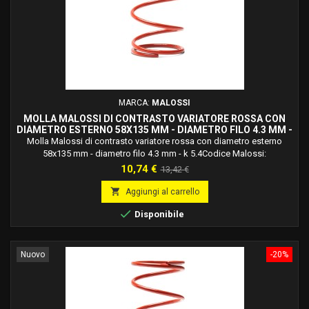
MARCA:
MALOSSI
MOLLA MALOSSI DI CONTRASTO VARIATORE ROSSA CON
DIAMETRO ESTERNO 58X135 MM - DIAMETRO FILO 4.3 MM -
K 5.4 2916465.R0
Molla Malossi di contrasto variatore rossa con diametro esterno
58x135 mm - diametro filo 4.3 mm - k 5.4Codice Malossi:
2916465.r0Molle in acciaio legato al silicio ad alto tenore di carbonio,
Prezzo
Prezzo
10,74 €
13,42 €
trattato termicamente, bilanciate dinamicamente, verniciate a forno e
base
studiate e calcolate per ogni applicazione specifica.

Aggiungi al carrello

Disponibile
Nuovo
-20%