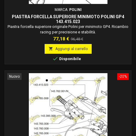
MARCA:
POLINI
PIASTRA FORCELLA SUPERIORE MINIMOTO POLINI GP4
143.415.023
Piastra forcella superiore originale Polini per minimoto GP4. Ricambio
racing per precisione e stabilità.
Prezzo
Prezzo
77,18 €
96,48 €
base

Aggiungi al carrello

Disponibile
Nuovo
-20%