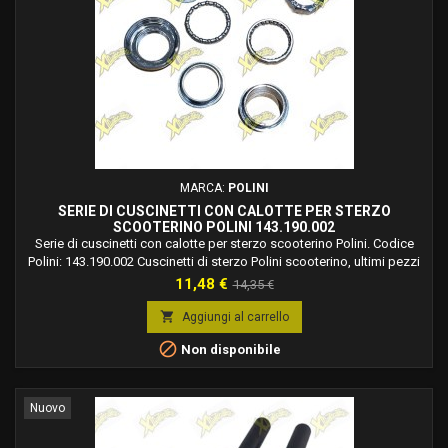
MARCA:
POLINI
SERIE DI CUSCINETTI CON CALOTTE PER STERZO
SCOOTERINO POLINI 143.190.002
Serie di cuscinetti con calotte per sterzo scooterino Polini. Codice
Polini: 143.190.002 Cuscinetti di sterzo Polini scooterino, ultimi pezzi
disponibili.
Prezzo
Prezzo
11,48 €
14,35 €
base

Aggiungi al carrello

Non disponibile
Nuovo