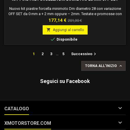
Nuovo kit piastre forcella minimoto Dm diametro 28 con variazione
OFF SET da 0 mm a + 2 mm oppure – 2mm. Testate e promosse con
ottimi risultati dai piloti del Team Ufficiale Dm. Codice: 043 DM
Prezzo
Prezzo
177,14 €
201,30 €
base

Aggiungi al carrello

Disponibile

1
2
3
…
5
Successivo

TORNA ALL'INIZIO
Seguici su Facebook

CATALOGO

XMOTORSTORE.COM