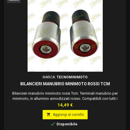
MARCA:
TECNOMINIMOTO
BILANCIERI MANUBRIO MINIMOTO ROSSI TCM
Bilancieri manubrio minimoto rossi Tcm. Terminali manubrio per
minimoto, in alluminio annodizzati rosso. Compatibili con tutti i
manubri minimoto, come: Dm, Grc, Stamas, Bsm.
Prezzo
14,49 €

Aggiungi al carrello

Disponibile