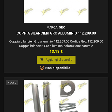
MARCA:
GRC
COPPIA BILANCIERI GRC ALLUMINIO 112.209.00
Coppia bilancieri Grc alluminio 112.209.00 Codice Grc: 112.209.00
Coppia bilancieri Grc alluminio colorazione naturale
Prezzo
13,18 €

Aggiungi al carrello

Non disponibile
Nuovo