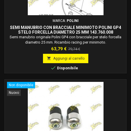
MARCA:
POLINI
SEMI MANUBRIO CON BRACCIALE MINIMOTO POLINI GP4
STELO FORCELLA DIAMETRO 25 MM 143.760.008
Semi manubrio originale Polini GP4 con bracciale per stelo forcella
diametro 25 mm. Ricambio racing per minimoto.
Prezzo
Prezzo
63,79 €
79,74 €
base

Aggiungi al carrello

Disponibile
Non disponibile
Nuovo