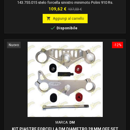
143.755.015 stelo forcella sinistro minimoto Polini 910 Rs.
143.755.014 stelo forcella destro minimoto Polini 910 Rs.
Prezzo
Prezzo
109,62 €
137,03 €
base

Aggiungi al carrello

Disponibile
Nuovo
-12%
MARCA:
DM
KIT PIASTRE FORCELLA DM DIAMETRO 28 MM OFF SET