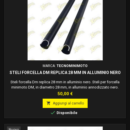
MARCA:
TECNOMINIMOTO
STELI FORCELLA DM REPLICA 28 MM IN ALLUMINIO NERO
Steli forcella Dm replica 28 mm in alluminio nero. Steli per forcella
minimoto DM, in diametro 28 mm, in alluminio annodizzato nero.
Attenzione: Occorre montare i "piedini" dei precedenti steli forcella
Prezzo
50,00 €
sostituiti. Kit riferito alla coppia.

Aggiungi al carrello

Disponibile
Nuovo