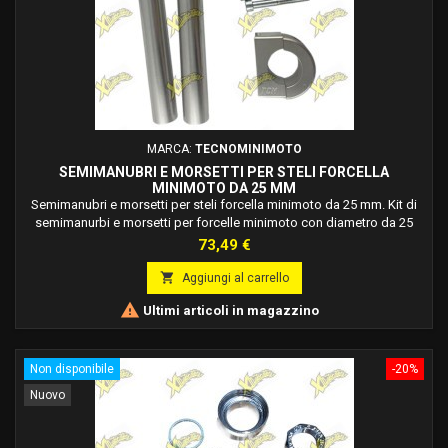
MARCA:
TECNOMINIMOTO
SEMIMANUBRI E MORSETTI PER STELI FORCELLA
MINIMOTO DA 25 MM
Semimanubri e morsetti per steli forcella minimoto da 25 mm. Kit di
semimanurbi e morsetti per forcelle minimoto con diametro da 25
mm, il kit comprende: 2 semi manubri diametro 22 mm per forcelle da
Prezzo
73,49 €
25 mm. 2 collarini per semi manubri per forcelle 25 mm. 4 viti.

Aggiungi al carrello

Ultimi articoli in magazzino
Non disponibile
-20%
Nuovo