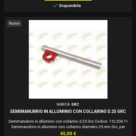
necessaria per...

Disponibile
Nuovo
MARCA:
GRC
SEMIMANUBRIO IN ALLUMINIO CON COLLARINO D.25 GRC
Semimanubrio in alluminio con collarino d.25 Grc Codice: 112.204.11
Semimanubrio in alluminio con collarino diametro 25 mm Grc, per
Grc.
Prezzo
45,00 €