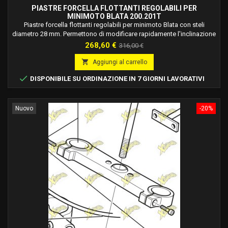
PIASTRE FORCELLA FLOTTANTI REGOLABILI PER
MINIMOTO BLATA 200.201T
Piastre forcella flottanti regolabili per minimoto Blata con steli
diametro 28 mm. Permettono di modificare rapidamente l'inclinazione
dell'avantreno per adattare la moto a ogni pista.
Prezzo
Prezzo
268,60 €
316,00 €
base

Aggiungi al carrello

DISPONIBILE SU ORDINAZIONE IN 7 GIORNI LAVORATIVI
Nuovo
-20%