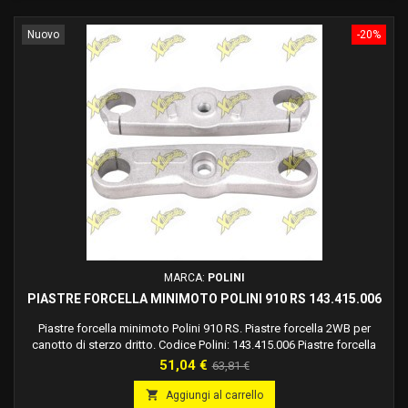
Nuovo
-20%
MARCA:
POLINI
PIASTRE FORCELLA MINIMOTO POLINI 910 RS 143.415.006
Piastre forcella minimoto Polini 910 RS. Piastre forcella 2WB per
canotto di sterzo dritto. Codice Polini: 143.415.006 Piastre forcella
minimoto Polini in alluminio. Colore: grigio Larghezza totale: 170 mm.
Prezzo
Prezzo
51,04 €
63,81 €
Diametro foro per stelo da: 24 mm. Diametro perno canotto di sterzo:
base
10 mm. Interasse stelo forcella: 134 mm. Il kit include la viteria

Aggiungi al carrello