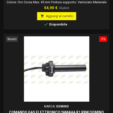
Colore: Oro Corsa Max: 45 mm Finitura supporto: Verniciato Materiale
supporto: Alluminio Rapidità: 2,6 °/mm
Prezzo
Prezzo
54,90 €
73,20 €
base

Aggiungi al carrello

Disponibile
Nuovo
-5%
MARCA:
DOMINO
COMANDO GAS ELETTRONICO YAMAHA R1 RBW DOMINO