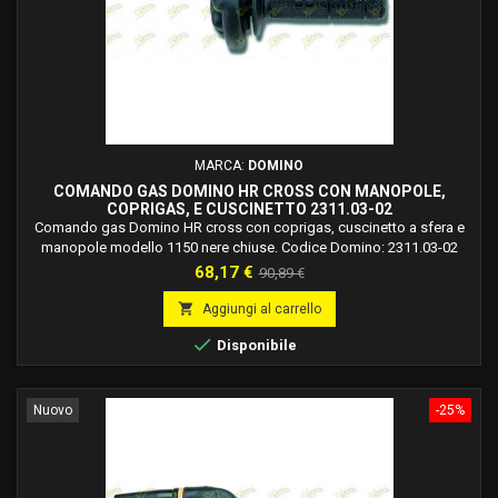
MARCA:
DOMINO
COMANDO GAS DOMINO HR CROSS CON MANOPOLE,
COPRIGAS, E CUSCINETTO 2311.03-02
Comando gas Domino HR cross con coprigas, cuscinetto a sfera e
manopole modello 1150 nere chiuse. Codice Domino: 2311.03-02
Materiale supporto: Alluminio Finitura supporto: Verniciato Colore:
Prezzo
Prezzo
68,17 €
90,89 €
Nero Corsa Max: 50 mm Rapidità: 1,9 °/mm Tipo Cavo: Mono Cavo
base

Aggiungi al carrello

Disponibile
Nuovo
-25%