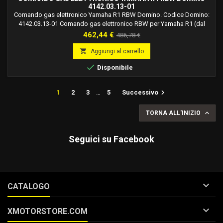
4142.03.13-01
Comando gas elettronico Yamaha R1 RBW Domino. Codice Domino:
4142.03.13-01 Comando gas elettronico RBW per Yamaha R1 (dal
2020). Specifico per uso Pista/Racing. Colore: Nero Compatibilità
Prezzo
Prezzo
462,44 €
486,78 €
Manopola: 125 mm Corsa Max: 65° Estremità Tubo gas: Aperta
base
Finitura: Anodizzato Fissaggio a Manubrio: Due viti M5 Materiale:

Aggiungi al carrello
Alluminio Peso: 198 gr

Disponibile

1
2
3
…
5
Successivo

TORNA ALL'INIZIO
Seguici su Facebook

CATALOGO

XMOTORSTORE.COM