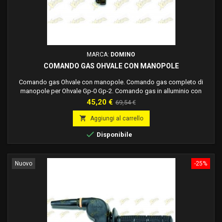
MARCA:
DOMINO
COMANDO GAS OHVALE CON MANOPOLE
Comando gas Ohvale con manopole. Comando gas completo di
manopole per Ohvale Gp-0 Gp-2. Comando gas in alluminio con
manopole nere. Con manopola destra sovrastampata sul tubo.
Prezzo
Prezzo
45,20 €
69,54 €
Materiale supporto: Alluminio Finitura supporto: Verniciato Colore:
base
Nero Corsa Max: 57 mm Rapidità: 1,9°/mm Tipo Cavo: Monocavo

Aggiungi al carrello

Disponibile
Nuovo
-25%