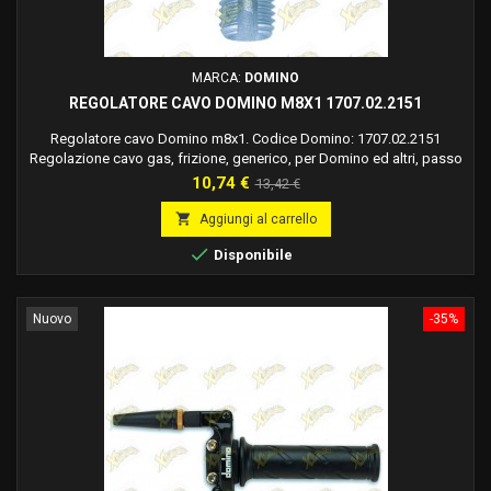
MARCA:
DOMINO
REGOLATORE CAVO DOMINO M8X1 1707.02.2151
Regolatore cavo Domino m8x1. Codice Domino: 1707.02.2151
Regolazione cavo gas, frizione, generico, per Domino ed altri, passo
m 8x1. Materiale: Alluminio. Finitura: Ossidato. Colore: Argento lucido.
Prezzo
Prezzo
10,74 €
13,42 €
Filetto: M8 x 1 mm. Diametro sede guaina: 8,15 mm. Profondità sede
base
guaina: 8,5 mm. Per i comandi portaleva: cod. 1707.04 cod. 1907.04

Aggiungi al carrello

Disponibile
Nuovo
-35%