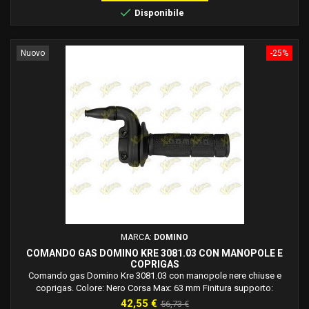

Disponibile
Nuovo
-25%
MARCA:
DOMINO
COMANDO GAS DOMINO KRE 3081.03 CON MANOPOLE E
COPRIGAS
Comando gas Domino Kre 3081.03 con manopole nere chiuse e
coprigas. Colore: Nero Corsa Max: 63 mm Finitura supporto:
Verniciato Materiale supporto: Alluminio Rapidità: 3,1 °/mm
Prezzo
Prezzo
42,55 €
56,73 €