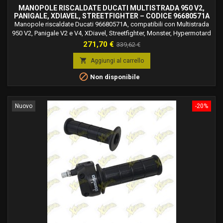
MANOPOLE RISCALDATE DUCATI MULTISTRADA 950 V2,
PANIGALE, XDIAVEL, STREETFIGHTER – CODICE 96680571A
Manopole riscaldate Ducati 96680571A, compatibili con Multistrada
950 V2, Panigale V2 e V4, XDiavel, Streetfighter, Monster, Hypermotard
e altri modelli Ducati.
Prezzo
Prezzo
271,70 €
339,62 €
base

Aggiungi al carrello

Non disponibile
Nuovo
-20%