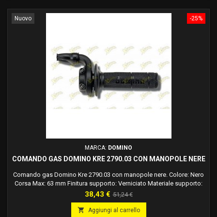
Nuovo
-25%
MARCA:
DOMINO
COMANDO GAS DOMINO KRE 2790.03 CON MANOPOLE NERE
Comando gas Domino Kre 2790.03 con manopole nere. Colore: Nero
Corsa Max: 63 mm Finitura supporto: Verniciato Materiale supporto:
Alluminio Rapidità: 3,1 °/mm
Prezzo
Prezzo
38,43 €
51,24 €
base

Aggiungi al carrello