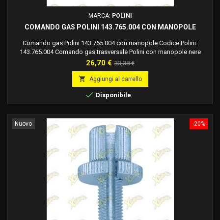
MARCA:
POLINI
COMANDO GAS POLINI 143.765.004 CON MANOPOLE
Comando gas Polini 143.765.004 con manopole Codice Polini:
143.765.004 Comando gas trasversale Polini con manopole nere
chiuse Materiale supporto: Tecnopolimero Colore: Nero Corsa Max:
Prezzo
Prezzo
26,70 €
33,38 €
74 mm Rapidità: 3,6 °/mm Tipo Cavo: Mono Cavo
base

Aggiungi al carrello

Disponibile
Nuovo
-20%