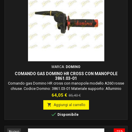
MARCA:
DOMINO
COMANDO GAS DOMINO HR CROSS CON MANOPOLE
3861.03-01
Comando gas Domino HR cross con manopole modello A260 rosse
chiuse. Codice Domino: 3861.03-01 Materiale supporto: Alluminio
Finitura supporto: Verniciato Colore: Nero Corsa Max: 50 mm
Prezzo
Prezzo
64,05 €
85,40 €
Rapidità: 1,9 °/mm Tipo Cavo: Mono Cavo
base

Aggiungi al carrello

Disponibile
Nuovo
-25%