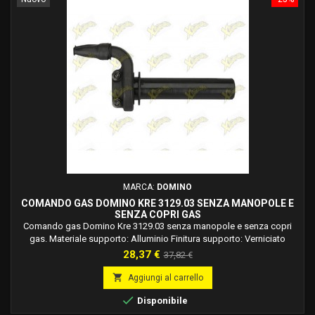
MARCA:
DOMINO
COMANDO GAS DOMINO KRE 3129.03 SENZA MANOPOLE E
SENZA COPRI GAS
Comando gas Domino Kre 3129.03 senza manopole e senza copri
gas. Materiale supporto: Alluminio Finitura supporto: Verniciato
Colore: Nero Corsa Max: 63 mm Rapidità: 3,1 °/mm
Prezzo
Prezzo
28,37 €
37,82 €
base

Aggiungi al carrello

Disponibile