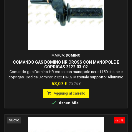
MARCA:
DOMINO
COMANDO GAS DOMINO HR CROSS CON MANOPOLE E
COPRIGAS 2122.03-02
Comando gas Domino HR cross con manopole nere 1150 chiuse e
coprigas. Codice Domino: 2122.03-02 Materiale supporto: Alluminio
Finitura supporto: Verniciato Colore: Nero Corsa Max: 50 mm
Prezzo
Prezzo
53,07 €
70,76 €
Rapidità: 1,9 °/mm Tipo Cavo: Mono Cavo
base

Aggiungi al carrello

Disponibile
Nuovo
-25%