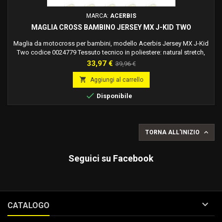
MARCA:
ACERBIS
MAGLIA CROSS BAMBINO JERSEY MX J-KID TWO
Maglia da motocross per bambini, modello Acerbis Jersey MX J-Kid
Two codice 0024779 Tessuto tecnico in poliestere: natural stretch,
morbido, comfortevole, traspirante. Asciugatura veloce Vestibilità
Prezzo
Prezzo
33,97 €
39,96 €
slim per indossare il capo sia con , sia senza le protezioni Peso
base
140gr

Aggiungi al carrello

Disponibile

TORNA ALL'INIZIO
Seguici su Facebook

CATALOGO