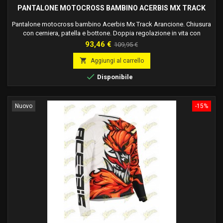
PANTALONE MOTOCROSS BAMBINO ACERBIS MX TRACK
Pantalone motocross bambino Acerbis Mx Track Arancione. Chiusura
con cerniera, patella e bottone. Doppia regolazione in vita con
fettuccia e velcro. Rinforzo in Cordura® interno ginocchio su
Prezzo
Prezzo
93,46 €
109,95 €
entrambi i lati. Rinforzo in foam sul ginocchio. Poliestere ad alta
base
densità nella zona di contatto con la sella per garantire maggiore

Aggiungi al carrello
grip, comfort e resistenza....

Disponibile
Nuovo
-15%