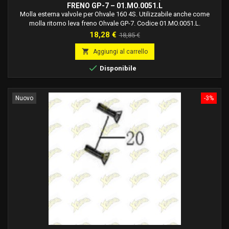
FRENO GP-7 – 01.MO.0051.L
Molla esterna valvole per Ohvale 160 4S. Utilizzabile anche come
molla ritorno leva freno Ohvale GP-7. Codice 01.MO.0051.L.
Prezzo
Prezzo
18,28 €
18,85 €
base

Aggiungi al carrello

Disponibile
Nuovo
-3%