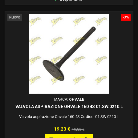
Nuovo
-3%
MARCA:
OHVALE
VALVOLA ASPIRAZIONE OHVALE 160 4S 01.SW.0210.L
Valvola aspirazione Ohvale 160 4S Codice: 01.SW.0210.L
Prezzo
Prezzo
19,23 €
19,83 €
base