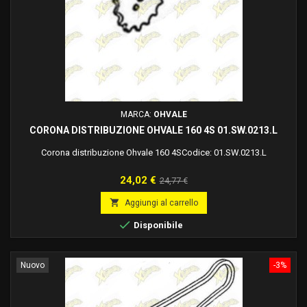
MARCA:
OHVALE
CORONA DISTRIBUZIONE OHVALE 160 4S 01.SW.0213.L
Corona distribuzione Ohvale 160 4SCodice: 01.SW.0213.L
Prezzo
Prezzo
24,02 €
24,77 €
base

Aggiungi al carrello

Disponibile
Nuovo
-3%