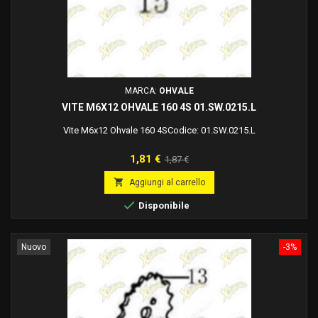
MARCA:
OHVALE
VITE M6X12 OHVALE 160 4S 01.SW.0215.L
Vite M6x12 Ohvale 160 4SCodice: 01.SW.0215.L
Prezzo
Prezzo
1,81 €
1,87 €
base

Aggiungi al carrello

Disponibile
Nuovo
-3%