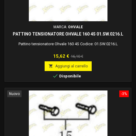
MARCA:
OHVALE
PATTINO TENSIONATORE OHVALE 160 4S 01.SW.0216.L
Pattino tensionatore Ohvale 160 4S Codice: 01.SW.0216.L
Prezzo
Prezzo
15,62 €
16,10 €
base

Aggiungi al carrello

Disponibile
Nuovo
-3%