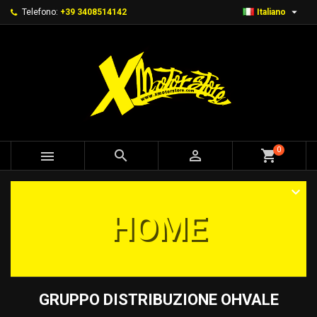

Telefono:
+39 3408514142
Italiano
0



shopping_cart
HOME
GRUPPO DISTRIBUZIONE OHVALE