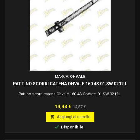
MARCA:
OHVALE
PATTINO SCORRI CATENA OHVALE 160 4S 01.SW.0212.L
Pattino scorri catena Ohvale 160 4S Codice: 01.SW.0212.L
Prezzo
Prezzo
14,43 €
14,87 €
base

Aggiungi al carrello

Disponibile