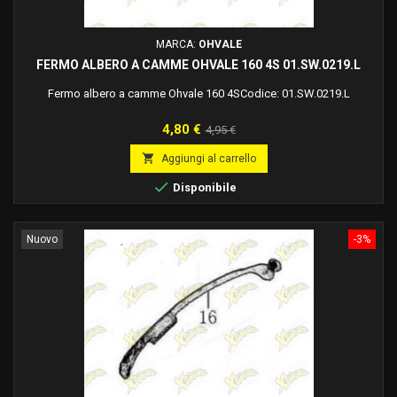
MARCA:
OHVALE
FERMO ALBERO A CAMME OHVALE 160 4S 01.SW.0219.L
Fermo albero a camme Ohvale 160 4SCodice: 01.SW.0219.L
Prezzo
Prezzo
4,80 €
4,95 €
base

Aggiungi al carrello

Disponibile
Nuovo
-3%