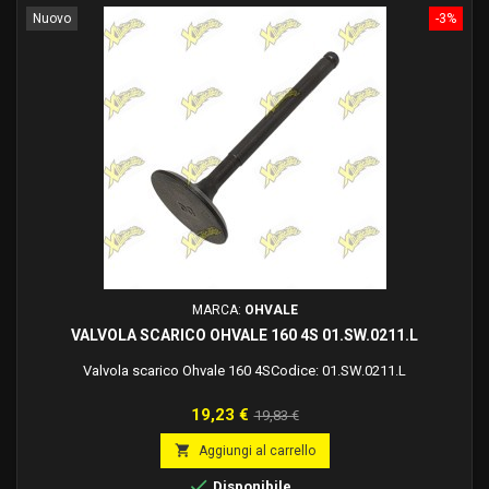
Nuovo
-3%
MARCA:
OHVALE
VALVOLA SCARICO OHVALE 160 4S 01.SW.0211.L
Valvola scarico Ohvale 160 4SCodice: 01.SW.0211.L
Prezzo
Prezzo
19,23 €
19,83 €
base

Aggiungi al carrello

Disponibile