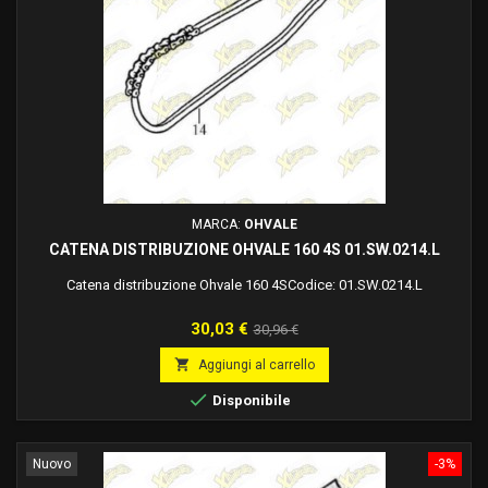
MARCA:
OHVALE
CATENA DISTRIBUZIONE OHVALE 160 4S 01.SW.0214.L
Catena distribuzione Ohvale 160 4SCodice: 01.SW.0214.L
Prezzo
Prezzo
30,03 €
30,96 €
base

Aggiungi al carrello

Disponibile
Nuovo
-3%