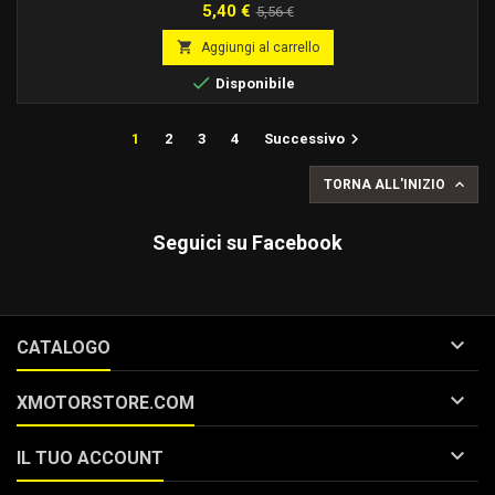
Prezzo
Prezzo
5,40 €
5,56 €
base

Aggiungi al carrello

Disponibile

1
2
3
4
Successivo

TORNA ALL'INIZIO
Seguici su Facebook

CATALOGO

XMOTORSTORE.COM

IL TUO ACCOUNT