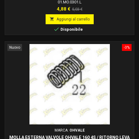
01.MO.0301.L
Prezzo
Prezzo
4,88 €
5,03 €
base

Aggiungi al carrello

Disponibile
Nuovo
-3%
MARCA:
OHVALE
MOLLA ESTERNA VALVOLE OHVALE 160 4S / RITORNO LEVA