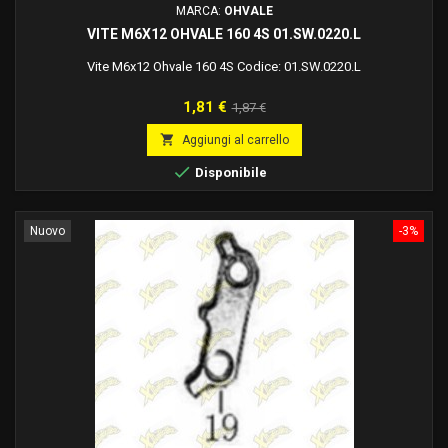
MARCA:
OHVALE
VITE M6X12 OHVALE 160 4S 01.SW.0220.L
Vite M6x12 Ohvale 160 4S Codice: 01.SW.0220.L
Prezzo
Prezzo
1,81 €
1,87 €
base

Aggiungi al carrello

Disponibile
Nuovo
-3%