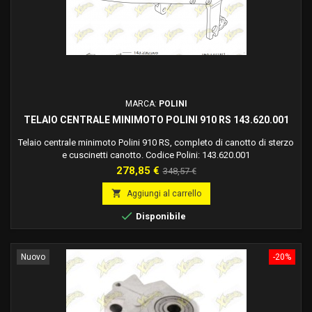
MARCA:
POLINI
TELAIO CENTRALE MINIMOTO POLINI 910 RS 143.620.001
Telaio centrale minimoto Polini 910 RS, completo di canotto di sterzo
e cuscinetti canotto. Codice Polini: 143.620.001
Prezzo
Prezzo
278,85 €
348,57 €
base

Aggiungi al carrello

Disponibile
Nuovo
-20%