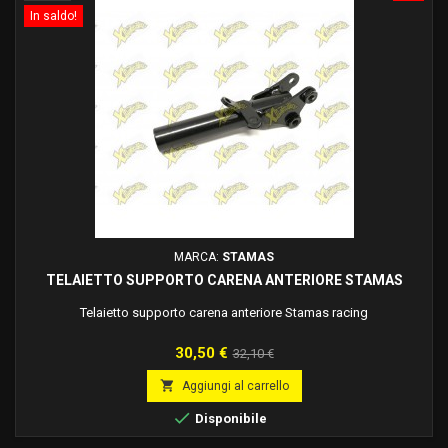
In saldo!
MARCA:
STAMAS
TELAIETTO SUPPORTO CARENA ANTERIORE STAMAS
Telaietto supporto carena anteriore Stamas racing
Prezzo
Prezzo
30,50 €
32,10 €
base

Aggiungi al carrello

Disponibile