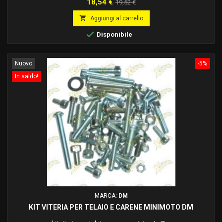
Prezzo
Prezzo
18,54 €
19,52 €
base

Aggiungi al carrello

Disponibile
Nuovo
-5%
In saldo!
MARCA:
DM
KIT VITERIA PER TELAIO E CARENE MINIMOTO DM