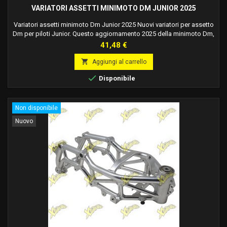
VARIATORI ASSETTI MINIMOTO DM JUNIOR 2025
Variatori assetti minimoto Dm Junior 2025 Nuovi variatori per assetto
Dm per piloti Junior. Questo aggiornamento 2025 della minimoto Dm,
migliora la manovrabilità della ciclistica grazie alla posizione
Prezzo
41,48 €
dell'assetto specifica per piloti Junior.

Aggiungi al carrello

Disponibile
Non disponibile
Nuovo