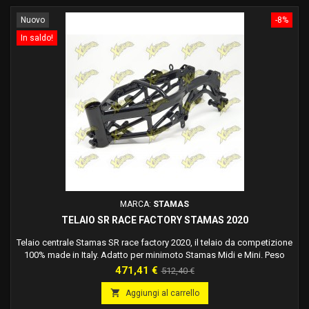
Nuovo
-8%
In saldo!
MARCA:
STAMAS
TELAIO SR RACE FACTORY STAMAS 2020
Telaio centrale Stamas SR race factory 2020, il telaio da competizione
100% made in Italy. Adatto per minimoto Stamas Midi e Mini. Peso
totale : 2,908 kg
Prezzo
Prezzo
471,41 €
512,40 €
base

Aggiungi al carrello