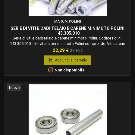
MARCA:
POLINI
SERIE DI VITI E DADI TELAIO E CARENE MINIMOTO POLINI
143.305.010
Serie di viti e dadi telaio e carene minimoto Polini. Codice Polini:
143.305.010 Il kit viteria per minimoto Polini comprende: Viti carene
minimoto Polini 910. Viti telaio minimoto Polini 910. Set di viti per
Prezzo
Prezzo
22,29 €
27,86 €
minimoto Polini modello 910, generico. Attenzione kit generico per
base
910, 910 S, 910 RS, può non contenere alcune varianti.

Aggiungi al carrello

Non disponibile
Nuovo