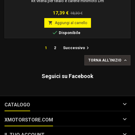
kit viteria per telaio e carene minimoto Dm
Prezzo
Prezzo
17,39 €
18,30 €
base

Aggiungi al carrello

Disponibile

1
2
Successivo

TORNA ALL'INIZIO
Seguici su Facebook

CATALOGO

XMOTORSTORE.COM

IL TUO ACCOUNT