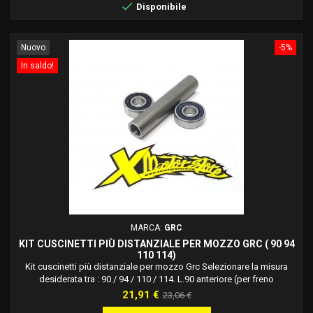

Disponibile
Nuovo
-5%
In saldo!
MARCA:
GRC
KIT CUSCINETTI PIÙ DISTANZIALE PER MOZZO GRC ( 90 94
110 114)
Kit cuscinetti più distanziale per mozzo Grc Selezionare la misura
desiderata tra : 90 / 94 / 110 / 114. L.90 anteriore (per freno
meccanico) L.94 anteriore (per freno idraulico-meccanico)
Prezzo
Prezzo
21,91 €
23,06 €
L.111 posteriore (per freno meccanico) L.114 posteriore (per freno
base