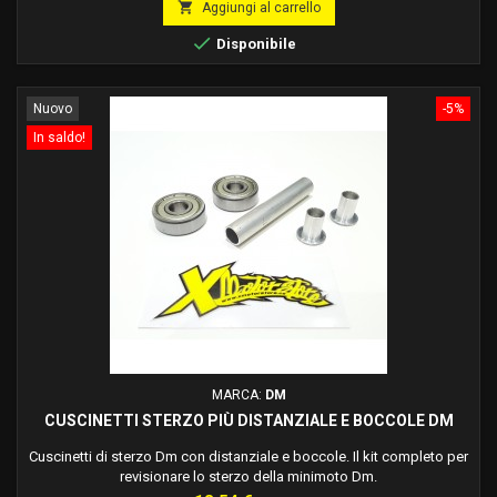
idraulico)

Aggiungi al carrello

Disponibile
Nuovo
-5%
In saldo!
MARCA:
DM
CUSCINETTI STERZO PIÙ DISTANZIALE E BOCCOLE DM
Cuscinetti di sterzo Dm con distanziale e boccole. Il kit completo per
revisionare lo sterzo della minimoto Dm.