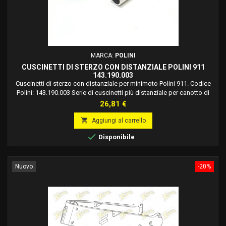
MARCA:
POLINI
CUSCINETTI DI STERZO CON DISTANZIALE POLINI 911
143.190.003
Cuscinetti di sterzo con distanziale per minimoto Polini 911. Codice
Polini: 143.190.003 Serie di cuscinetti più distanziale per canotto di
sterzo minimoto Polini, modello 911. Foto puramente illustrativa: Il
Prezzo
26,81 €
distanziale può variare in forma e dimensioni in base al modello di
minimoto.

Aggiungi al carrello

Disponibile
Nuovo
-20%