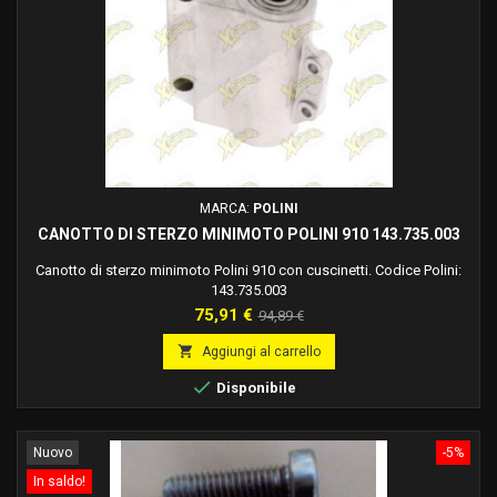
MARCA:
POLINI
CANOTTO DI STERZO MINIMOTO POLINI 910 143.735.003
Canotto di sterzo minimoto Polini 910 con cuscinetti. Codice Polini:
143.735.003
Prezzo
Prezzo
75,91 €
94,89 €
base

Aggiungi al carrello

Disponibile
Nuovo
-5%
In saldo!