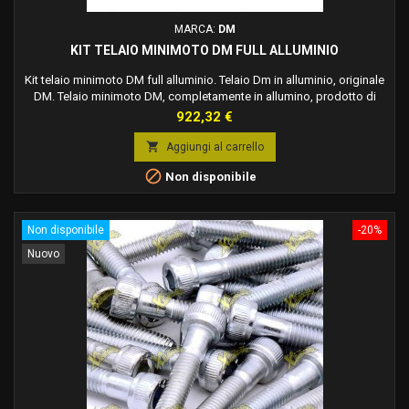
MARCA:
DM
KIT TELAIO MINIMOTO DM FULL ALLUMINIO
Kit telaio minimoto DM full alluminio. Telaio Dm in alluminio, originale
DM. Telaio minimoto DM, completamente in allumino, prodotto di
altissima qualità, compatibile con le versioni MIDI e MINI. Compatibile
Prezzo
922,32 €
con versioni aria e acqua. Proposto sulle versioni da gara Factory
Racing DM. Il peso totale è di soli: 1430 grammi. RARISSIMO E

Aggiungi al carrello
INTROVABILE,...

Non disponibile
Non disponibile
-20%
Nuovo