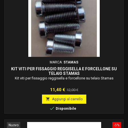
MARCA:
STAMAS
KIT VITI PER FISSAGGIO REGGISELLA E FORCELLONE SU
TELAIO STAMAS
Kit viti per fissaggio reggisella e forcellone su telaio Stamas
Prezzo
Prezzo
11,40 €
12,00 €
base

Aggiungi al carrello

Disponibile
Nuovo
-5%