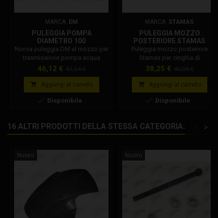
MARCA:
DM
MARCA:
STAMAS
PULEGGIA POMPA
PULEGGIA MOZZO
DIAMETRO 100
POSTERIORE STAMAS
ALLEGGERITA DM 2020
Nuova puleggia DM al mozzo per
Puleggia mozzo posteriore
trasmissione pompa acqua
Stamas per cinghia di
diametro 100 alleggerita, or in
trasmissione pompa acqua.
Prezzo
Prezzo
Prezzo
Prezzo
46,12 €
38,25 €
51,24 €
40,26 €
omaggio. Misure puleggia DM :
base
base
diametro interno 45 mm,


Aggiungi al carrello
Aggiungi al carrello
diametro esterno 100 mm,


Disponibile
Disponibile
spessore 8,5 mm sul mozzo,
spessore esterno 7 mm, canale
OR 3 mm.
16 ALTRI PRODOTTI DELLA STESSA CATEGORIA:
<
>
Nuovo
Nuovo