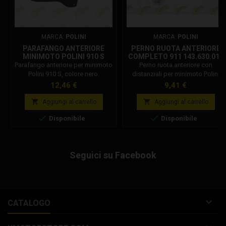
MARCA:
POLINI
MARCA:
POLINI
PARAFANGO ANTERIORE
PERNO RUOTA ANTERIORE
MINIMOTO POLINI 910 S
COMPLETO 911 143.630.015
NERO 143.800.069
Parafango anteriore per minimoto
Perno ruota anteriore con
Polini 910 S, colore nero.
distanziali per minimoto Polini
Parafango anteriore originale
910 / 911 per montaggio cerchi
Prezzo
Prezzo
12,46 €
9,41 €
Polini per minimoto 910 carena S
da 6.5". cod.143.630.015
e RS, in versione nera. Codice


Aggiungi al carrello
Aggiungi al carrello
Polini: 143.800.069


Disponibile
Disponibile
Seguici su Facebook

CATALOGO