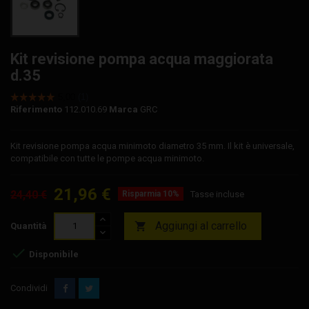
Kit revisione pompa acqua maggiorata
d.35
Riferimento
112.010.69
Marca
GRC
Kit revisione pompa acqua minimoto diametro 35 mm. Il kit è universale,
compatibile con tutte le pompe acqua minimoto.
21,96 €
24,40 €
Risparmia 10%
Tasse incluse
Aggiungi al carrello

Quantità

Disponibile
Condividi