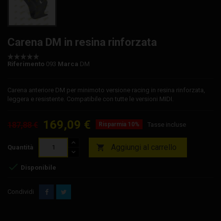
Carena DM in resina rinforzata
Riferimento
093
Marca
DM
Carena anteriore DM per minimoto versione racing in resina rinforzata,
leggera e resistente. Compatibile con tutte le versioni MIDI.
169,09 €
187,88 €
Risparmia 10%
Tasse incluse
Aggiungi al carrello

Quantità

Disponibile
Condividi