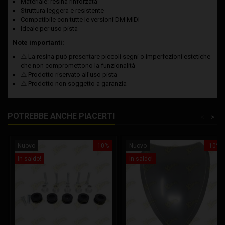
Materiale: resina rinforzata
Struttura leggera e resistente
Compatibile con tutte le versioni DM MIDI
Ideale per uso pista
Note importanti:
⚠️ La resina può presentare piccoli segni o imperfezioni estetiche
che non compromettono la funzionalità
⚠️ Prodotto riservato all’uso pista
⚠️ Prodotto non soggetto a garanzia
POTREBBE ANCHE PIACERTI
<
>
Nuovo
-10%
Nuovo
-10%
In saldo!
In saldo!