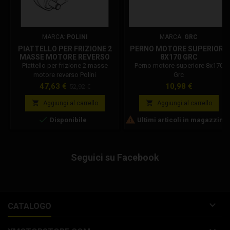
MARCA:
POLINI
MARCA:
GRC
PIATTELLO PER FRIZIONE 2
PERNO MOTORE SUPERIORE
MASSE MOTORE REVERSO
8X170 GRC
143.160.015
Piattello per frizione 2 masse
Perno motore superiore 8x170
motore reverso Polini
Grc
Prezzo
Prezzo
Prezzo
47,63 €
10,98 €
52,92 €
base


Aggiungi al carrello
Aggiungi al carrello


Disponibile
Ultimi articoli in magazzino
Seguici su Facebook

CATALOGO