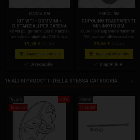
MARCA:
DM
MARCA:
DM
KIT VITI + GOMMINI +
CUPOLINO TRASPARENTE
DISTANZIALI PER CARENA
MINIMOTO DM
DM
Kit viti più gommini più distanziali
Cupolino trasparente minimoto
per carena minimoto DM. Il kit di
DM, compatibile con carene
viteria per carena DM include 5
originali Dm. Codice
Prezzo
Prezzo
Prezzo
Prezzo
19,76 €
29,65 €
21,96 €
32,94 €
gommini, 5 boccole tornite, 5 viti
Dm: 001002R06100 Attenzione: Il
base
base
a brugola, 2 viti. Codice
colore può variare in base al lotto


Aggiungi al carrello
Aggiungi al carrello
Dm: 001002A01000
di produzione e alla scelta


Disponibile
Disponibile
costruttiva del produttore.
16 ALTRI PRODOTTI DELLA STESSA CATEGORIA:
<
>
Nuovo
-10%
Nuovo
In saldo!
In saldo!