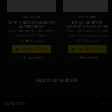
MARCA:
DM
MARCA:
GRC
COPPIA DISTANZIALI RUOTA
KIT COLONNETTE
ANTERIORE DM
SUPPORTO PINZA FRENO
ANTERIORE O POSTERIORE
Coppia distanziali ruota anteriore
Kit colonnette supporto pinza
minimoto DM. Codice
freno anteriore o posteriore
Dm: 001002R014A0
Prezzo
Prezzo
Prezzo
Prezzo
10,98 €
15,37 €
12,20 €
17,08 €
base
base


Aggiungi al carrello
Aggiungi al carrello


Disponibile
Disponibile
Seguici su Facebook

CATALOGO