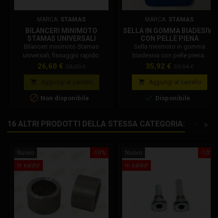
MARCA:
STAMAS
MARCA:
STAMAS
BILANCERI MINIMOTO
SELLA IN GOMMA BIADESIVA
STAMAS UNIVERSALI
CON PELLE PIENA
Bilanceri minimoto Stamas
Sella minimoto in gomma
universali, fissaggio rapido.
biadesiva con pelle piena.
Disponibile in 4 colori.
Prezzo
Prezzo
Prezzo
Prezzo
26,60 €
35,92 €
28,00 €
39,04 €
base
base


Aggiungi al carrello
Aggiungi al carrello


Non disponibile
Disponibile
16 ALTRI PRODOTTI DELLA STESSA CATEGORIA:
<
>
Nuovo
-10%
Nuovo
-10%
In saldo!
In saldo!