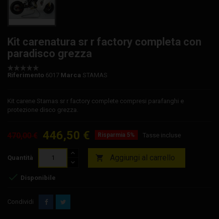
Kit carenatura sr r factory completa con
paradisco grezza
Riferimento
6017
Marca
STAMAS
Kit carene Stamas sr r factory complete compresi parafanghi e
protezione disco grezza.
446,50 €
470,00 €
Risparmia 5%
Tasse incluse
Aggiungi al carrello

Quantità

Disponibile
Condividi