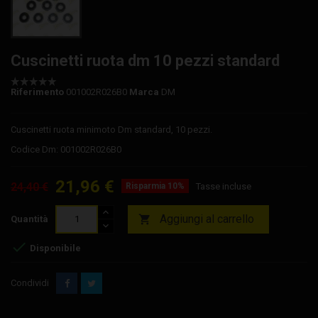
Cuscinetti ruota dm 10 pezzi standard
Riferimento
001002R026B0
Marca
DM
Cuscinetti ruota minimoto Dm standard, 10 pezzi.
Codice Dm: 001002R026B0
21,96 €
24,40 €
Risparmia 10%
Tasse incluse
Aggiungi al carrello

Quantità

Disponibile
Condividi