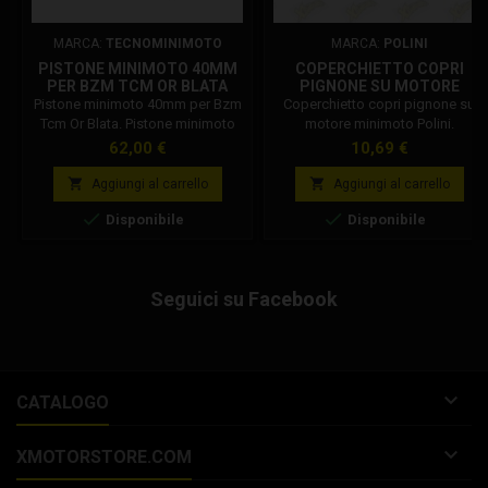
MARCA:
TECNOMINIMOTO
MARCA:
POLINI
PISTONE MINIMOTO 40MM
COPERCHIETTO COPRI
PER BZM TCM OR BLATA
PIGNONE SU MOTORE
143.075.004
Pistone minimoto 40mm per Bzm
Coperchietto copri pignone su
Tcm Or Blata. Pistone minimoto
motore minimoto Polini.
diametro 40 mm con spinotto 10
Protezione per pignone minimoto
Prezzo
Prezzo
62,00 €
10,69 €
mm e testa piatta, per motori
910 911. Codice Polini:
minimoto 50 cc, disponibile in
143.075.004.


Aggiungi al carrello
Aggiungi al carrello
varie sezioni. Ultilizzabile per: -


Disponibile
Disponibile
Pistone Bzm 50 cc 2t testa piatta.
- Pistone Or 50 cc 2t testa piatta. -
Pistone Blata 50 cc 2t testa piatta.
- Pistone Tcm 50 cc 2t testa
Seguici su Facebook
piatta. Ricambi inclusi: Il...

CATALOGO

XMOTORSTORE.COM