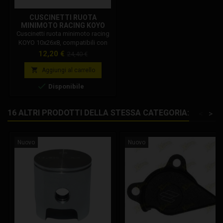
CUSCINETTI RUOTA
MINIMOTO RACING KOYO
10X26X8
Cuscinetti ruota minimoto racing
KOYO 10x26x8, compatibili con
tutte le minimoto. I cuscinetti
Prezzo
Prezzo
12,20 €
24,40 €
ruota ad alta velocità per
base
minimoto consentono di

Aggiungi al carrello
migliorare lo scorrimento della

Disponibile
minimoto in curva.
16 ALTRI PRODOTTI DELLA STESSA CATEGORIA:
<
>
Nuovo
Nuovo