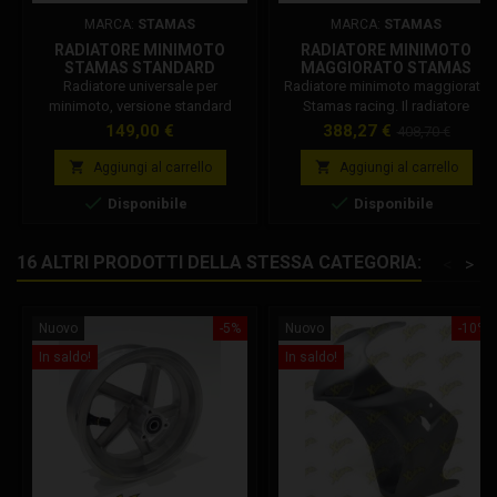
MARCA:
STAMAS
MARCA:
STAMAS
RADIATORE MINIMOTO
RADIATORE MINIMOTO
STAMAS STANDARD
MAGGIORATO STAMAS
RACING
Radiatore universale per
Radiatore minimoto maggiorato
minimoto, versione standard
Stamas racing. Il radiatore
curva. Peso radiatore 535
maggiorato consente di
Prezzo
Prezzo
Prezzo
149,00 €
388,27 €
408,70 €
grammi. Attacco tubi 12 mm.
mantenere la temperatura
base
corretta del liquido di


Aggiungi al carrello
Aggiungi al carrello
raffreddamento anche nelle


Disponibile
Disponibile
condizioni di gara.
16 ALTRI PRODOTTI DELLA STESSA CATEGORIA:
<
>
Nuovo
-5%
Nuovo
-10%
In saldo!
In saldo!