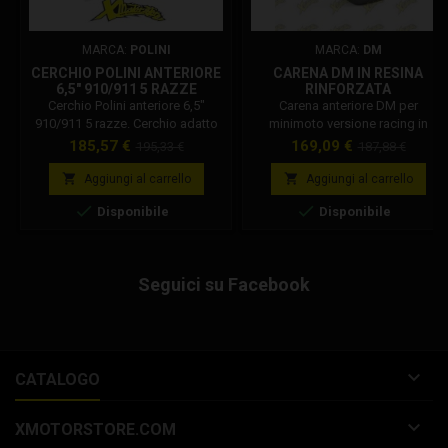
MARCA:
POLINI
MARCA:
DM
CERCHIO POLINI ANTERIORE
CARENA DM IN RESINA
6,5" 910/911 5 RAZZE
RINFORZATA
143.730.021
Cerchio Polini anteriore 6,5"
Carena anteriore DM per
910/911 5 razze. Cerchio adatto
minimoto versione racing in
per modifica minimoto Polini da 5
resina rinforzata, leggera e
Prezzo
Prezzo
Prezzo
Prezzo
185,57 €
169,09 €
195,33 €
187,88 €
pollici a 6,5 pollici. Codice
resistente. Compatibile con tutte
base
base
Polini: 143.730.021
le versioni MIDI.


Aggiungi al carrello
Aggiungi al carrello


Disponibile
Disponibile
Seguici su Facebook

CATALOGO

XMOTORSTORE.COM