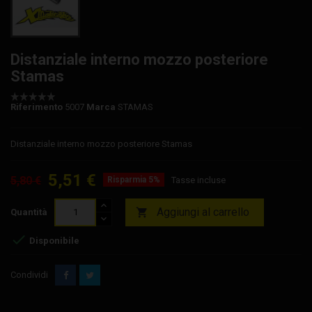
Distanziale interno mozzo posteriore
Stamas
Riferimento
5007
Marca
STAMAS
Distanziale interno mozzo posteriore Stamas
5,51 €
5,80 €
Risparmia 5%
Tasse incluse
Aggiungi al carrello

Quantità

Disponibile
Condividi