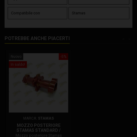
Compatibile con
Stamas
POTREBBE ANCHE PIACERTI
<
>
Nuovo
-5%
In saldo!
MARCA:
STAMAS
MOZZO POSTERIORE
STAMAS STANDARD /
FACTORY
Mozzo posteriore Stamas