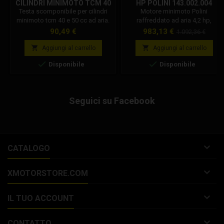
CILINDRI MINIMOTO TCM 40
HP POLINI 143.002.004
E 50 CC AD ARIA
Testa scomponibile per cilindri
Motore minimoto Polini
minimoto tcm 40 e 50 cc ad aria.
raffreddato ad aria 4,2 hp,
Testa scomponibile, con cupola
cilindrata 40cc 2t. Codice Polini:
Prezzo
Prezzo
Prezzo
90,49 €
983,13 €
1.092,36 €
separata (non compresa). La
143.002.004. Il motore Polini 4.2
base
testa è compatibile con cilindri:
hp può essere installato su tutte


Aggiungi al carrello
Aggiungi al carrello
Tcm, Bzm, Orioli.
le ciclistiche minimoto Italiane,


Disponibile
Disponibile
come Dm, Grc, Stamas.
Seguici su Facebook

CATALOGO

XMOTORSTORE.COM

IL TUO ACCOUNT

CONTATTO