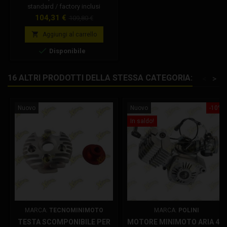
standard / factory inclusi
distanziale e cuscinetti
Prezzo
Prezzo
104,31 €
109,80 €
base

Aggiungi al carrello

Disponibile
16 ALTRI PRODOTTI DELLA STESSA CATEGORIA:
<
>
Nuovo
Nuovo
-10%
In saldo!
MARCA:
TECNOMINIMOTO
MARCA:
POLINI
TESTA SCOMPONIBILE PER
MOTORE MINIMOTO ARIA 4,2