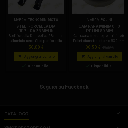
MARCA:
TECNOMINIMOTO
MARCA:
POLINI
STELI FORCELLA DM
CAMPANA MINIMOTO
REPLICA 28 MM IN
POLINI 80 MM
ALLUMINIO NERO
Steli forcella Dm replica 28 mm in
Campana frizione per minimoto
alluminio nero. Steli per forcella
Polini diametro interno 80,3 mm,
minimoto DM, in diametro 28 mm,
per pignone M8. La campana è
Prezzo
Prezzo
Prezzo
50,00 €
38,58 €
48,23 €
in alluminio annodizzato nero.
compatibile solo con minimoto
base
Attenzione: Occorre montare i
Polini è raccomandato l'


Aggiungi al carrello
Aggiungi al carrello
"piedini" dei precedenti steli
abbinamento con frizione


Disponibile
Disponibile
forcella sostituiti. Kit riferito alla
originale Polini. Codice Polini:
coppia.
143.145.002
Seguici su Facebook

CATALOGO
