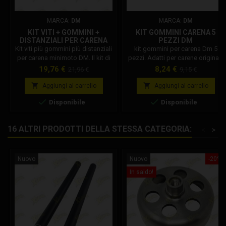
MARCA:
DM
MARCA:
DM
KIT VITI + GOMMINI +
KIT GOMMINI CARENA 5
DISTANZIALI PER CARENA
PEZZI DM
DM
Kit viti più gommini più distanziali
kit gommini per carena Dm 5
per carena minimoto DM. Il kit di
pezzi. Adatti per carene originali,
viteria per carena DM include 5
consentono di diminuire le
Prezzo
Prezzo
Prezzo
Prezzo
19,76 €
8,24 €
21,96 €
9,15 €
gommini, 5 boccole tornite, 5 viti
vibrazioni sulla carena. Codice
base
base
a brugola, 2 viti. Codice
Dm: 001002R003B0


Aggiungi al carrello
Aggiungi al carrello
Dm: 001002A01000


Disponibile
Disponibile
16 ALTRI PRODOTTI DELLA STESSA CATEGORIA:
<
>
Nuovo
Nuovo
-20%
In saldo!