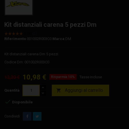
Kit distanziali carena 5 pezzi Dm
Riferimento
001002R003C0
Marca
DM
Kit distanziali carena Dm 5 pezzi.
Codice Dm: 001002R003C0
10,98 €
12,20 €
Risparmia 10%
Tasse incluse
Aggiungi al carrello

Quantità

Disponibile
Condividi