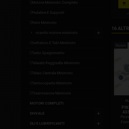
motore minimoto completo
boccole t

pedaline e supporti
Dm
perni minimoto
16 ALT
ricambi motore minimoto
serbatoio e tubi minimoto
Nuovo
tasto spegnimento
telaietti reggisella minimoto
telaio centrale minimoto
termocoperte minimoto
trasmissione minimoto
M
MOTORI COMPLETI
PIN
AS
OHVALE
Pinza
Form
OLI E LUBRIFICANTI
poste