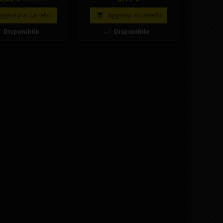
arini semi manubri
base
bili piastre forcella


ggiungi al carrello
Aggiungi al carrello
A
ozzo anteriore



Disponibile
Disponibile