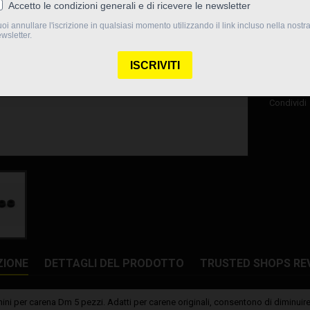
9,15 €
Quantità

Dispo
Condividi
ZIONE
DETTAGLI DEL PRODOTTO
TRUSTED SHOPS RE
ni per carena Dm 5 pezzi. Adatti per carene originali, consentono di diminuire 