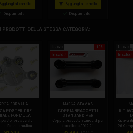
base
base
ornite, 5 viti a brugola,

Aggiungi al carrello
Aggiungi al carrello
2 viti. Codice


Disponibile
Disponibile
: 001002A01000
RI PRODOTTI DELLA STESSA CATEGORIA:
Nuovo
-10%
Nuovo
In saldo!
In saldo!
ARCA:
FORMULA
MARCA:
STAMAS
M
ZA POSTERIORE
COPPIA BRACCETTI
KIT A
SIALE FORMULA
STANDARD PER
D
FORCELLONE 2012 21
 posteriore assiale
Coppia braccetti standard per
Kit avan
ula. Pinza idraulica
forcellone 2012 21
28 Compo
riore per minimoto,
inox d. 
Prezzo
Prezzo
Prezzo
Pr
91,50 €
33,49 €
49
37,21 €