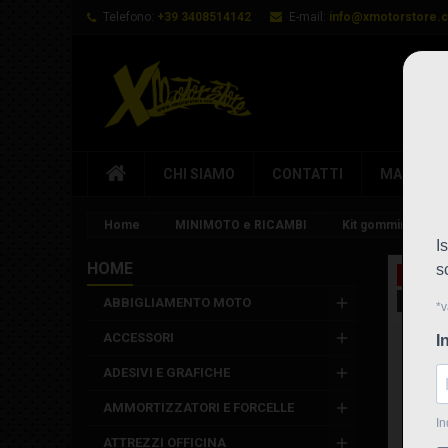
Telefono:
+39 3408514142
E-mail:
info@xmotorstore.
CHI SIAMO
CONTATTI
MARCHI
Home
MINIMOTO e RICAMBI
Kit gommini caren
HOME
In saldo
Nuovo
ABBIGLIAMENTO MOTO
ACCESSORI
ADESIVI E GRAFICHE
AMMORTIZZATORI E FORCELLE
ATTREZZI OFFICINA