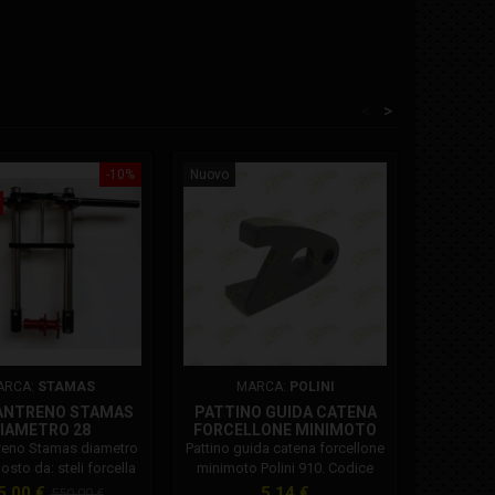
<
>
-10%
Nuovo
Nuovo
In saldo!
ARCA:
STAMAS
MARCA:
POLINI
VANTRENO STAMAS
PATTINO GUIDA CATENA
GHIER
IAMETRO 28
FORCELLONE MINIMOTO
CA
POLINI 910 143.565.001
treno Stamas diametro
Pattino guida catena forcellone
Ghiera re
sto da: steli forcella
minimoto Polini 910. Codice
minim
28 semi manubri d. 28
Polini: 143.565.001
ezzo
Prezzo
Prezzo
Pr
5,00 €
5,14 €
13
550,00 €