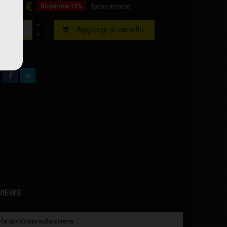
8,24 €
Risparmia 10%
Tasse incluse
Aggiungi al carrello

nibile
VIEWS
le vibrazioni sulla carena.