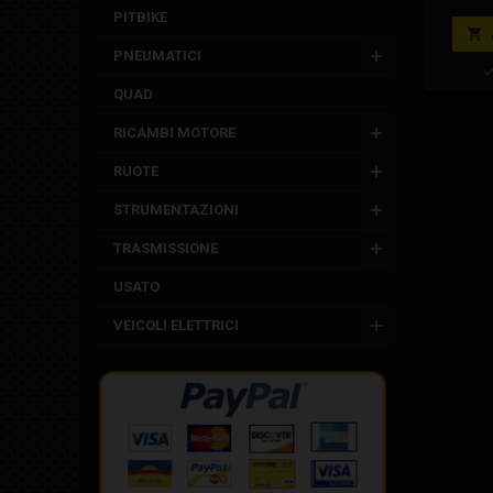
attacc
PITBIKE
poster

minimoto
PNEUMATICI
Il ki
pastigli
QUAD
su ord
RICAMBI MOTORE
RUOTE
STRUMENTAZIONI
TRASMISSIONE
USATO
VEICOLI ELETTRICI