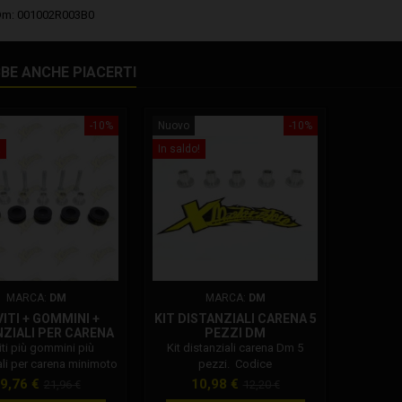
Dm: 001002R003B0
BE ANCHE PIACERTI
-10%
Nuovo
-10%
!
In saldo!
MARCA:
DM
MARCA:
DM
VITI + GOMMINI +
KIT DISTANZIALI CARENA 5
NZIALI PER CARENA
PEZZI DM
DM
viti più gommini più
Kit distanziali carena Dm 5
ali per carena minimoto
pezzi. Codice
it di viteria per carena
Dm: 001002R003C0
rezzo
Prezzo
Prezzo
Prezzo
9,76 €
10,98 €
21,96 €
12,20 €
clude 5 gommini, 5