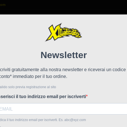
com

FAQ
NEWS
LAVORA CON NOI
a 5 pezzi DM
Kit g
!
Prezzo scontato
Riferime
kit gommin
consentono
Codice D