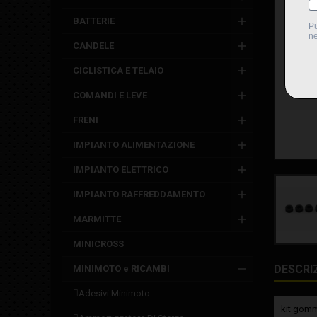
BATTERIE
CANDELE
CICLISTICA E TELAIO
COMANDI E LEVE
FRENI
IMPIANTO ALIMENTAZIONE
IMPIANTO ELETTRICO
IMPIANTO RAFFREDDAMENTO
MARMITTE
MINICROSS
DESCRI
MINIMOTO e RICAMBI
adesivi minimoto
kit gommi