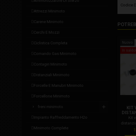
ammortizzatore di sterzo
Codice 
attrezzi minimoto
carene minimoto
POTREB
cerchi e mozzi
Nuovo
ciclistica completa
In saldo
comando gas minimoto
contagiri minimoto
distanziali minimoto
forcelle e manubri minimoto
forcellone minimoto
freni minimoto
KIT 
DISTA
impianto raffreddamento h2o
Kit 
distanzi
minimoto complete
DM. Il k
P
1
DM in