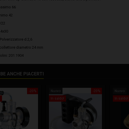
assimo 66
nimo 42
4/22
24x30
Polverizzatore d.2,6
collettore diametro 24 mm
olini: 201.1904
BE ANCHE PIACERTI
-20%
Nuovo
-20%
Nuovo
!
In saldo!
In saldo!