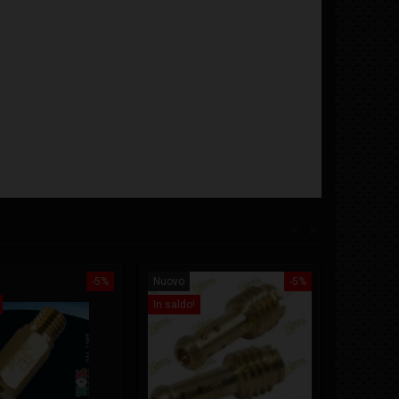
<
>
-5%
Nuovo
-5%
In saldo!