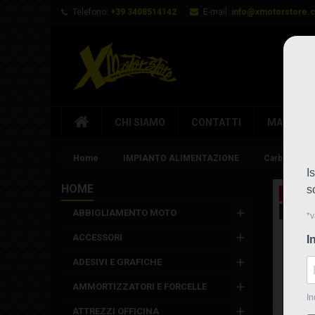
Telefono:
+39 3408514142
E-mail:
info@xmotorstore.
CHI SIAMO
CONTATTI
MARCHI
Home
IMPIANTO ALIMENTAZIONE
Carburatore 
HOME
In saldo
Nuovo
ABBIGLIAMENTO MOTO
ACCESSORI
ADESIVI E GRAFICHE
AMMORTIZZATORI E FORCELLE
ATTREZZI OFFICINA