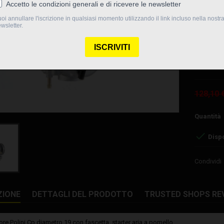
Spillo 14
Valvola 2
Bussola P
Attacco c
Codice Pol
128,10 
Quantità

Dispo
Condividi
ZIONE
DETTAGLI DEL PRODOTTO
TRUSTED SHOPS RE
re Polini Cp diametro 19 con fascetta, starter aria a pomello.