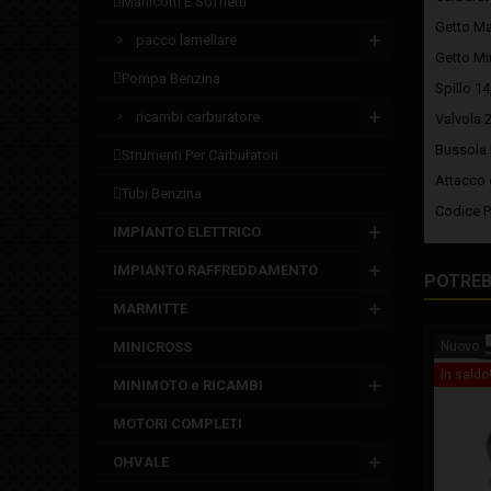
manicotti e soffietti
Getto M
pacco lamellare
Getto Mi
pompa benzina
Spillo 1
ricambi carburatore
Valvola 
Bussola 
strumenti per carburatori
Attacco 
tubi benzina
Codice P
IMPIANTO ELETTRICO
IMPIANTO RAFFREDDAMENTO
POTREB
MARMITTE
MINICROSS
Nuovo
In saldo
MINIMOTO e RICAMBI
MOTORI COMPLETI
OHVALE