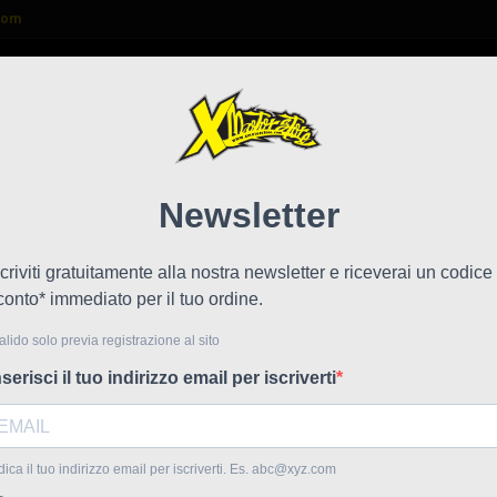
com

FAQ
NEWS
LAVORA CON NOI
Polini Cp 19 fascetta aria pomello
Carbu
!
Prezzo scontato
pomel
Riferime
Carburator
Getto Ma
Getto Min