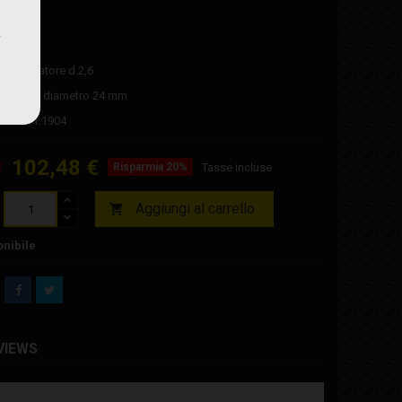
/22
4x30
olverizzatore d.2,6
ollettore diametro 24 mm
ini: 201.1904
102,48 €
€
Risparmia 20%
Tasse incluse
Aggiungi al carrello

nibile
VIEWS