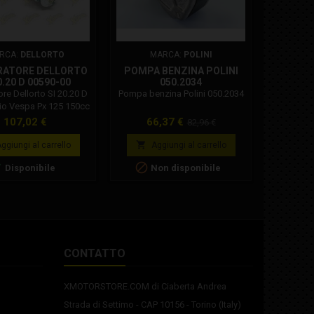
RCA:
DELLORTO
MARCA:
POLINI
MA
RATORE DELLORTO
POMPA BENZINA POLINI
EMULA
0.20 D 00590-00
050.2034
UNI
CONTR
re Dellorto SI 20.20 D
Pompa benzina Polini 050.2034
Emulator
io Vespa Px 125 150cc
Malossi 
iscelatore. Codice
per Hond
Prezzo
Prezzo
Prezzo
Pre
107,02 €
66,37 €
105
82,96 €
00590-00 Il carburatore
Per otti
base
 dedicato all'iconica
carburazi


ggiungi al carrello
Aggiungi al carrello
A
x in cilindrata 125 e
transitori



Disponibile
Non disponibile
 Modello: SI 20 20 D
dell'O2 co
le: Pressofuso Zama
ultim
ica: Con miscelatore
centrali
x: 100 Getto minimo:
lamb
160 Emulsionatore /
correg
atore: BE3 Calibratore
carbura
aria max: 160
ini
CONTATTO
XMOTORSTORE.COM di Ciaberta Andrea
Strada di Settimo - CAP 10156 - Torino (Italy)