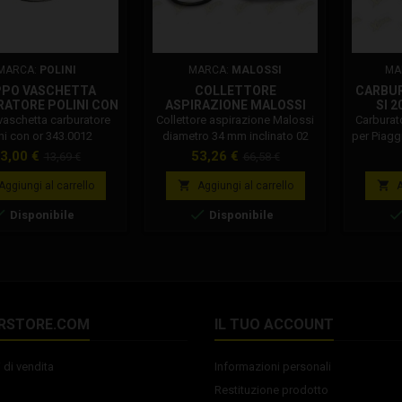
MARCA:
POLINI
MARCA:
MALOSSI
MA
PPO VASCHETTA
COLLETTORE
CARBU
ATORE POLINI CON
ASPIRAZIONE MALOSSI
SI 2
OR 343.0012
DIAMETRO 34 MM
vaschetta carburatore
Collettore aspirazione Malossi
Carburato
INCLINATO 02 2726B
ni con or 343.0012
diametro 34 mm inclinato 02
per Piagg
2726B Codice: 02 2726B
con m
rezzo
Prezzo
Prezzo
Prezzo
3,00 €
53,26 €
13,69 €
66,58 €
Collettore aspirazione Malossi
Dellorto: 
base
base
con interasse 60 mm per
Dellorto


Aggiungi al carrello
Aggiungi al carrello
A
carburatori Phm 40 con attacco
Vespa P


Disponibile
Disponibile
rigido
150cc.
Materia
Specif
Getto ma
48 / 
polverizz
RSTORE.COM
IL TUO ACCOUNT
 di vendita
Informazioni personali
Restituzione prodotto