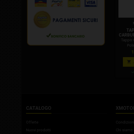
TA
CARBUR
Tappo 
Poli
P
1

CATALOGO
XMOTO
Offerte
Condizioni
Nuovi prodotti
Chi siamo