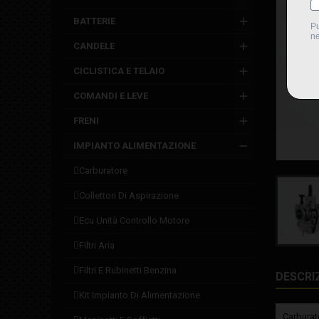
BATTERIE
CANDELE
CICLISTICA E TELAIO
COMANDI E LEVE
FRENI
IMPIANTO ALIMENTAZIONE
carburatore
collettori di aspirazione
ecu unità controllo motore
filtri aria
filtri e rubinetti benzina
DESCRI
kit impianto di alimentazione
Carburato