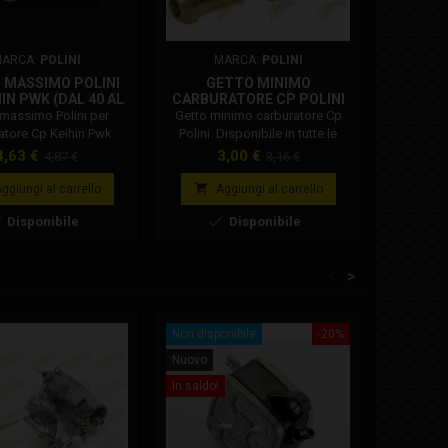
ARCA:
POLINI
MARCA:
POLINI
 MASSIMO POLINI
GETTO MINIMO
IN PWK (DAL 40 AL
CARBURATORE CP POLINI
119)
massimo Polini per
Getto minimo carburatore Cp
atore Cp Keihin Pwk
Polini. Disponibile in tutte le
nibile dal 40 al 119)
misure: Getto minimo 32
Prezzo
Prezzo
Prezzo
Prezzo
4,63 €
3,00 €
4,87 €
3,16 €
carburatore Polini Getto minimo
base
base
34 carburatore Polini Getto

ggiungi al carrello
Aggiungi al carrello
minimo 36 carburatore Polini


Disponibile
Disponibile
Getto minimo 38 carburatore
Polini Getto minimo 40
carburatore Polini Getto
<
>
minimo 42 carburatore Polini
Getto minimo 44 carburatore
Polini Getto minimo 46
carburatore Polini Getto...
Non disponibile
-20%
Nuovo
Nuovo
In saldo!