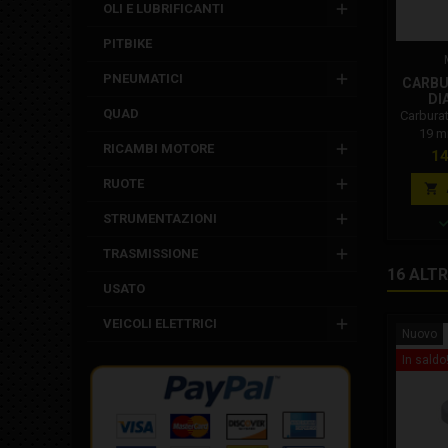
OLI E LUBRIFICANTI
PITBIKE
PNEUMATICI
CARBU
DI
QUAD
Carburat
19 m
RICAMBI MOTORE
201
Pr
14
805470
RUOTE
Pol

carb
STRUMENTAZIONI
evolu
compe
TRASMISSIONE
racing, è
16 ALT
mis
USATO
Caratt
Polini 
VEICOLI ELETTRICI
Massimo
Nuovo
In saldo