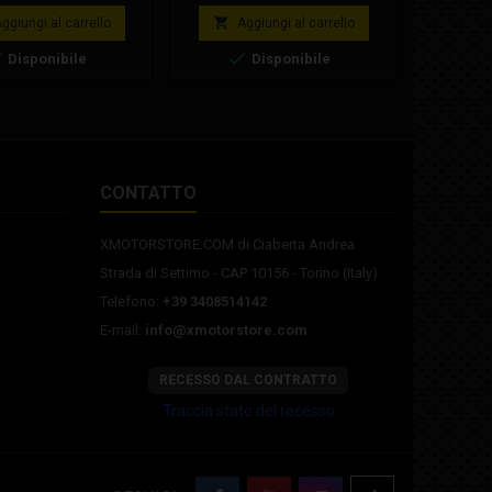
r versione Gp-0 EVO.
3217543
Variatore
base
base
ta per utilizzo: Civ,
di r


ggiungi al carrello
Aggiungi al carrello
A
ia, CIVS, CNV, ed altri.
Applica



Disponibile
Disponibile
ili: Corona Ohvale Gp-
Kymco, Va
rona Ohvale Gp-0 24
550 E4
hvale Gp-0 25 Corona
p-0 26 Corona Ohvale
Corona Ohvale Gp-0 28
na Ohvale Gp-0 29
Corona...
CONTATTO
XMOTORSTORE.COM di Ciaberta Andrea
Strada di Settimo - CAP 10156 - Torino (Italy)
Telefono:
+39 3408514142
E-mail:
info@xmotorstore.com
RECESSO DAL CONTRATTO
Traccia stato del recesso