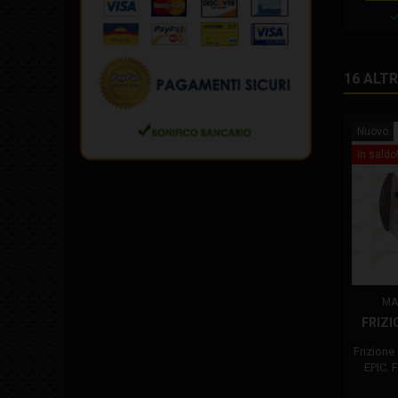
16 ALT
Nuovo
In saldo
MA
FRIZI
Frizion
EPIC. 
compat