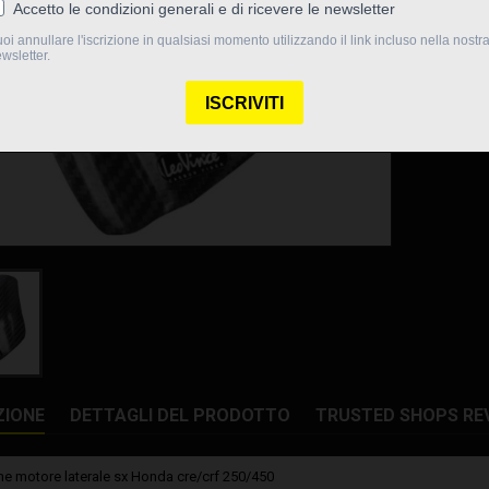
Quantità

Dispo
Condividi
ZIONE
DETTAGLI DEL PRODOTTO
TRUSTED SHOPS RE
ne motore laterale sx Honda cre/crf 250/450