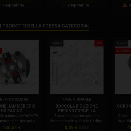
Protezion



Disponibile
Disponibile
U
per Hon
2009 
pignone 
cre 250 F
RI PRODOTTI DELLA STESSA CATEGORIA:
Protezion
per Ho
Nuovo
-3%
Nuovo
!
In saldo!
RCA:
CS RACING
MARCA:
OHVALE
ONE HAMMER EPIC
BOCCOLA RIDUZIONE
CORONA
CS RACING
PIEDINO FORCELLA
SINISTRO OHVALE
e Cs minimoto HAMMER
Boccola riduzione piedino
Corona 
01.FA.0018.L
Frizione per minimoto
forcella sinistro Ohvale Codice:
duro #4
ibile con motori Cs,
01.FA.0018.L
per Ohv
Prezzo
Prezzo
Prezzo
P
130,54 €
8,39 €
4
8,65 €