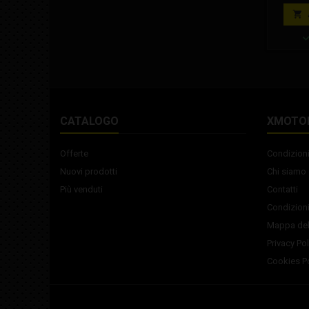
Iame, Gh
và util

81mm. M
HAMMER G
bas
slitta
alter
HAMMER G
medio
C
CATALOGO
XMOTO
Offerte
Condizioni
Nuovi prodotti
Chi siamo
Più venduti
Contatti
Condizioni
Mappa del
Privacy Pol
Cookies Po