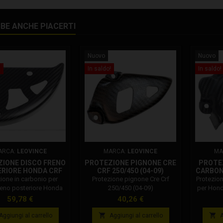
BE ANCHE PIACERTI
Nuovo
Nuovo
!
In saldo!
In saldo!
ARCA:
LEOVINCE
MARCA:
LEOVINCE
MA
IONE DISCO FRENO
PROTEZIONE PIGNONE CRE
PROTEZ
RIORE HONDA CRF
CRF 250/450 (04-09)
CARBON
CR
25
ione in carbonio per
Protezione pignone Cre Crf
Protezion
reno posteriore Honda
250/450 (04-09)
per Hond
Crf Cr.
Compat
Prezzo
Prezzo
59,78 €
40,26 €
pignone 
crf 250 R


Aggiungi al carrello
Aggiungi al carrello
A