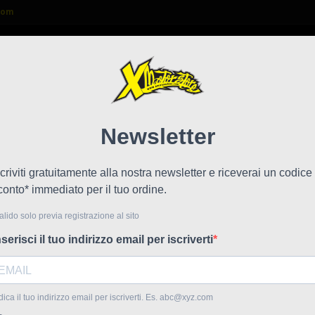
com

FAQ
NEWS
LAVORA CON NOI
50/450
Prote
!
cre/c
Riferime
Protezion
53,6