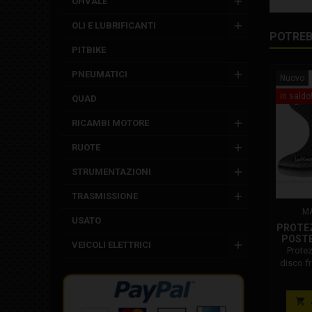
OHVALE
OLI E LUBRIFICANTI
POTREB
PITBIKE
PNEUMATICI
Nuovo
In saldo
QUAD
RICAMBI MOTORE
RUOTE
STRUMENTAZIONI
TRASMISSIONE
M
USATO
PROTEZ
POSTE
VEICOLI ELETTRICI
Protez
disco f
