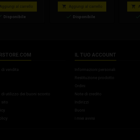
r, Bzm. Questa frizione
anche pe
base
izzata con campana da
Omologa


Aggiungi al carrello
Aggiungi al carrello
A
odelli frizione Cs : -
Coppa Ital


Disponibile
Disponibile
T Coefficiente attrito
Disponib
so , consente uno
0 23 Co
mento maggiore senza
Corona O
are la prestazione -
Ohvale G
P Coefficiente attrito
Gp-0 27 
 Alto - HAMMER EPIC
Coro
oefficiente Alto
RSTORE.COM
IL TUO ACCOUNT
 di vendita
Informazioni personali
Restituzione prodotto
Ordini
 di utilizzo dei buoni sconto
Note di credito
 sito
Indirizzi
icy
Buoni
licy
I miei avvisi