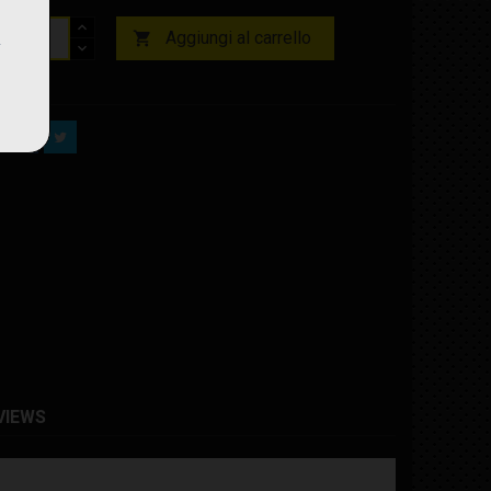
Aggiungi al carrello

nibile
VIEWS