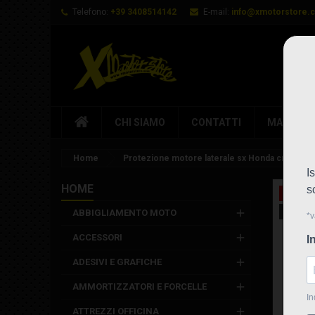
Telefono:
+39 3408514142
E-mail:
info@xmotorstore.
CHI SIAMO
CONTATTI
MARCHI
Home
Protezione motore laterale sx Honda cre/crf 2
HOME
In saldo
Nuovo
ABBIGLIAMENTO MOTO
ACCESSORI
ADESIVI E GRAFICHE
AMMORTIZZATORI E FORCELLE
ATTREZZI OFFICINA