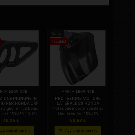
<
>
Nuovo
In saldo!
RCA:
LEOVINCE
MARCA:
LEOVINCE
IONE PIGNONE IN
PROTEZIONE MOTORE
IO PER HONDA CRF
LATERALE SX HONDA
0/450 (10-12)
CRE/CRF 250/450
e pignone in carbonio
Protezione motore laterale sx
a crf 250/450 (10-12).
Honda cre/crf 250/450
ibilità: Protezione
Prezzo
Prezzo
40,26 €
53,68 €
in carbonio per Honda
 I E. dal 2010 al 2013.

ggiungi al carrello
Aggiungi al carrello