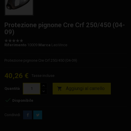
Protezione pignone Cre Crf 250/450 (04-
09)
Riferimento
10009
Marca
LeoVince
Protezione pignone Cre Crf 250/450 (04-09)
40,26 €
Tasse incluse
Aggiungi al carrello

Quantità

Disponibile
Condividi