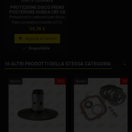
MARCA:
LEOVINCE
PROTEZIONE DISCO FRENO
POSTERIORE HONDA CRF CR
Protezione in carbonio per disco
freno posteriore Honda Crf Cr.
Prezzo
59,78 €

Aggiungi al carrello

Disponibile
16 ALTRI PRODOTTI DELLA STESSA CATEGORIA:
<
>
Nuovo
-20%
Nuovo
-20%