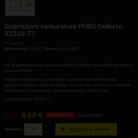
Guarnizioni carburatore PHBG Dellorto
52526-77
Riferimento
52526-77
Marca
DELLORTO
Set di guarnizioni per carburatore PHBG Dellorto, compatibili con tutte le
misure di PHBG.
Il kit guarnizioni phbg comprende: Guarnizione vaschetta phbg,
guarnizione tappo vaschetta phbg, oring vite aria, guarnizione chiusura
carburatore a doppia vite, e guarnizione tappo phbg a vite.
Codice Dellorto: 52526-77
4,60 €
5,42 €
Risparmia 15%
Tasse incluse
Aggiungi al carrello

Quantità