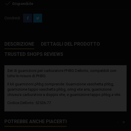

Disponibile
Condividi
DESCRIZIONE
DETTAGLI DEL PRODOTTO
TRUSTED SHOPS REVIEWS
Set di guarnizioni per carburatore PHBG Dellorto, compatibili con
tutte le misure di PHBG.
Il kit guarnizioni phbg comprende: Guarnizione vaschetta phbg,
guarnizione tappo vaschetta phbg, oring vite aria, guarnizione
chiusura carburatore a doppia vite, e guarnizione tappo phbg a vite.
Codice Dellorto: 52526-77
POTREBBE ANCHE PIACERTI
<
>