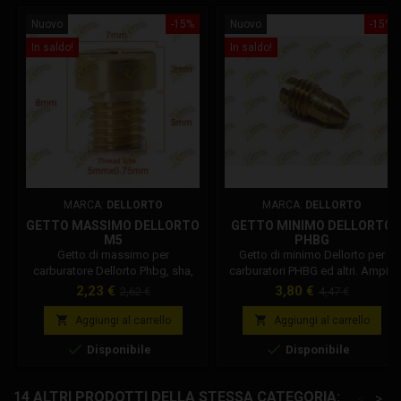
Nuovo
-15%
Nuovo
-15%
In saldo!
In saldo!
MARCA:
DELLORTO
MARCA:
DELLORTO
GETTO MASSIMO DELLORTO
GETTO MINIMO DELLORTO
M5
PHBG
Getto di massimo per
Getto di minimo Dellorto per
carburatore Dellorto Phbg, sha,
carburatori PHBG ed altri. Ampia
phbd, phbh, shb. Getto originale
gamma di getti di minimoto
Prezzo
Prezzo
Prezzo
Prezzo
2,23 €
3,80 €
2,62 €
4,47 €
Dellorto, misure testa spessore
Dellorto. Selezionare la misura
base
base
3mm diametro 7mm, lunghezza
desiderata da 30 a 70. Codice


Aggiungi al carrello
Aggiungi al carrello
totale 8mm diametro filetto 5mm.
Dellorto: 1488x02


Disponibile
Disponibile
Codice Dellorto: 1486x02
14 ALTRI PRODOTTI DELLA STESSA CATEGORIA:
<
>