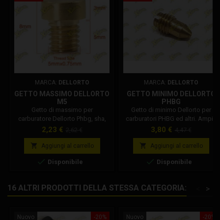
MARCA:
DELLORTO
MARCA:
DELLORTO
GETTO MASSIMO DELLORTO
GETTO MINIMO DELLORTO
M5
PHBG
Getto di massimo per
Getto di minimo Dellorto per
carburatore Dellorto Phbg, sha,
carburatori PHBG ed altri. Ampia
phbd, phbh, shb. Getto originale
gamma di getti di minimoto
Prezzo
Prezzo
Prezzo
Prezzo
2,23 €
3,80 €
2,62 €
4,47 €
Dellorto, misure testa spessore
Dellorto. Selezionare la misura
base
base
3mm diametro 7mm, lunghezza
desiderata da 30 a 70. Codice


Aggiungi al carrello
Aggiungi al carrello
totale 8mm diametro filetto 5mm.
Dellorto: 1488x02


Disponibile
Disponibile
Codice Dellorto: 1486x02
16 ALTRI PRODOTTI DELLA STESSA CATEGORIA:
<
>
Nuovo
-20%
Nuovo
-20%