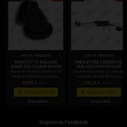
MARCA:
MALOSSI
MARCA:
MALOSSI
MANICOTTO MALOSSI
EMULATORE LAMBDA O2
DIAMETRO 30 MHR IN FKM
MALOSSI CONTROLLER
1313849B
5519817B
Manicotto Malossi diametro 30
Emulatore Lambda O2 Malossi
MHR in FKMCodice Malossi:
controller 5519817B Codice
1313849b
Malossi: 5519817B
Prezzo
Prezzo
Prezzo
Prezzo
38,83 €
138,23 €
48,53 €
172,79 €
base
base


Aggiungi al carrello
Aggiungi al carrello


Disponibile
Disponibile
Seguici su Facebook