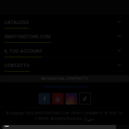

CATALOGO

XMOTORSTORE.COM

IL TUO ACCOUNT

CONTATTO
RECESSO DAL CONTRATTO
Traccia stato del recesso
© Copyright 2026 XMOTORSTORE.COM - P.IVA 11244840010 - N° REA: TO-
Le tue preferenze relative alla privacy
1198390. All Rights Reserved.
Informativa sulla raccolta