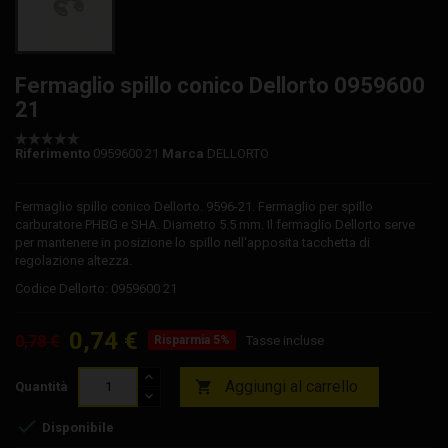
Fermaglio spillo conico Dellorto 0959600
21
Riferimento
0959600 21
Marca
DELLORTO
Fermaglio spillo conico Dellorto. 9596-21. Fermaglio per spillo
carburatore PHBG e SHA. Diametro 5.5 mm. Il fermaglio Dellorto serve
per mantenere in posizione lo spillo nell'apposita tacchetta di
regolazione altezza.
Codice Dellorto: 0959600 21
0,74 €
0,78 €
Risparmia 5%
Tasse incluse
Aggiungi al carrello

Quantità

Disponibile