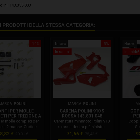
olini: 143.355.003
RI PRODOTTI DELLA STESSA CATEGORIA:
-10%
Nuovo
-5%
Nuovo
In saldo!
In saldo!
MARCA:
POLINI
MARCA:
POLINI
M
ANTI PER MOLLE
CARENA POLINI 910 S
COP
TI PER FRIZIONE A
ROSSA 143.801.048
PE
SSE 143.705.009
 per molle completi per
Carenatura minimoto Polini 910
Coppi
ne a 2 masse. Codice
s rossa destra più sinistra.
St
143.705.009. Tiranti per
Codice Polini: 143.801.048
rezzo
Prezzo
Prezzo
Prezzo
P
8,82 €
71,66 €
9
20,91 €
75,43 €
mpleti per frizione a 2