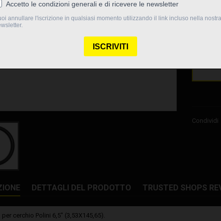
5,21 €
Quantità

Non d
Condividi
ZIONE
DETTAGLI DEL PRODOTTO
TRUSTED SHOPS RE
 per cerchio Polini 6,5" (3,53X145,65).