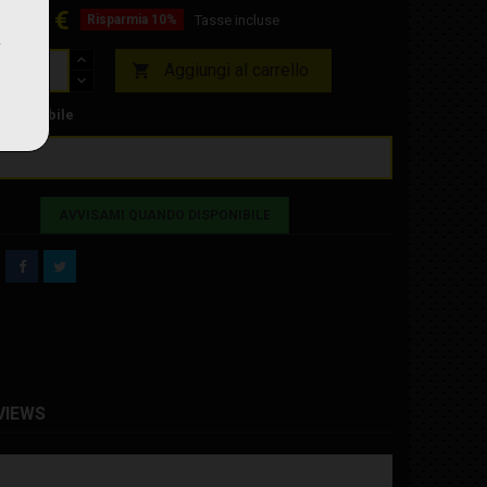
4,69 €
Risparmia 10%
Tasse incluse
Aggiungi al carrello

isponibile
AVVISAMI QUANDO DISPONIBILE
VIEWS