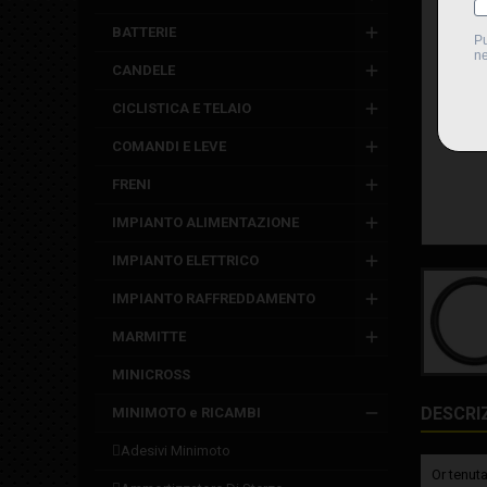
BATTERIE
CANDELE
CICLISTICA E TELAIO
COMANDI E LEVE
FRENI
IMPIANTO ALIMENTAZIONE
IMPIANTO ELETTRICO
IMPIANTO RAFFREDDAMENTO
MARMITTE
MINICROSS
DESCRI
MINIMOTO e RICAMBI
adesivi minimoto
Or tenuta