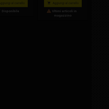
base
Cod


ggiungi al carrello
Aggiungi al carrello
A



Disponibile
Ultimi articoli in
Ul
magazzino