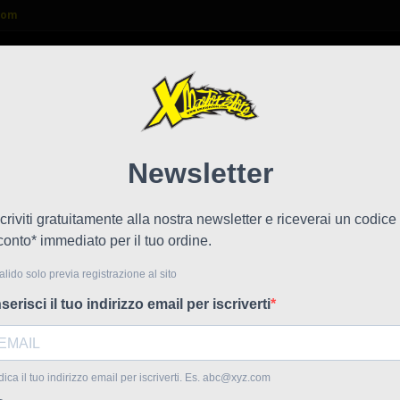
com

FAQ
NEWS
LAVORA CON NOI
hio 6,5" (3,53X145,65) 143.355.003
Or te
!
Prezzo scontato
143.3
onibile
Riferime
Or tenuta 
Codice Pol