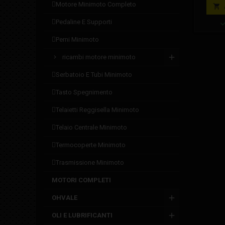
motore minimoto completo
mas

pedaline e supporti
perni minimoto
ricambi motore minimoto
serbatoio e tubi minimoto
tasto spegnimento
telaietti reggisella minimoto
telaio centrale minimoto
termocoperte minimoto
trasmissione minimoto
MOTORI COMPLETI
OHVALE
OLI E LUBRIFICANTI