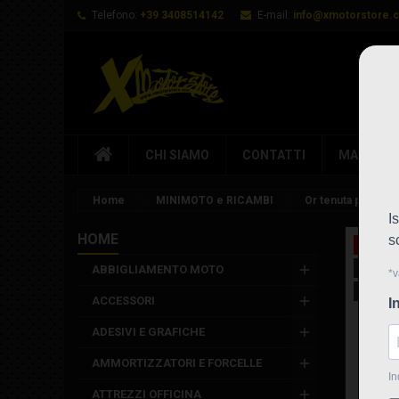
Telefono:
+39 3408514142
E-mail:
info@xmotorstore.
CHI SIAMO
CONTATTI
MARCHI
Home
MINIMOTO e RICAMBI
Or tenuta per cerc
HOME
In saldo
Nuovo
ABBIGLIAMENTO MOTO
Non disp
ACCESSORI
ADESIVI E GRAFICHE
AMMORTIZZATORI E FORCELLE
ATTREZZI OFFICINA