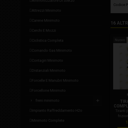
ammortizzatore di sterzo
Codice P
attrezzi minimoto
carene minimoto
16 ALT
cerchi e mozzi
Nuovo
ciclistica completa
comando gas minimoto
contagiri minimoto
distanziali minimoto
forcelle e manubri minimoto
forcellone minimoto
freni minimoto
TIR
COMPLE
impianto raffreddamento h2o
2 MA
Tiranti
frizio
minimoto complete
Polini: 
P
1
molle co