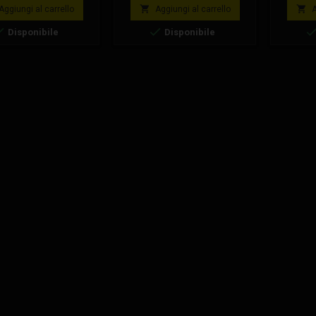
base
base
se per minimoto.


Aggiungi al carrello
Aggiungi al carrello
A


Disponibile
Disponibile