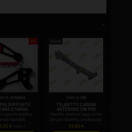
<
>
-5%
Nuovo
Nuovo
ARCA:
STAMAS
MARCA:
DM
PIA SUPPORTO
TELAIETTO CARENA
MOZZ
DANA STAMAS
ANTERIORE DM PER
CO
REGOLABILI
MINIMOTO CON
MINIMO
a supporto pedana
Telaietto anteriore reggi carena
Mozzo p
AMMORTIZZATORE DI
CON 
amas regolabili.
DM per minimoto, predisposto
per min
STERZO INFERIORE
per ammortizzatore di sterzo
lunga da 
rezzo
Prezzo
Prezzo
3,32 €
39,00 €
98,23 €
con attacco inferiore.
impian