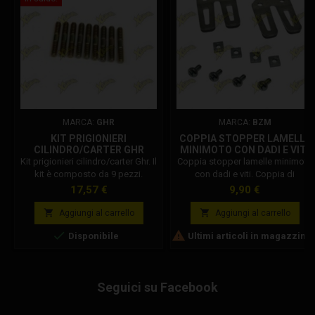
MARCA:
GHR
MARCA:
BZM
KIT PRIGIONIERI
COPPIA STOPPER LAMELLE
CILINDRO/CARTER GHR
MINIMOTO CON DADI E VITI
Kit prigionieri cilindro/carter Ghr. Il
Coppia stopper lamelle minimoto
kit è composto da 9 pezzi.
con dadi e viti. Coppia di
"stopper" ferma corsa lamelle
Prezzo
Prezzo
17,57 €
9,90 €
minimoto, compatibili con pacco
lamellare: Cs, Bzm, Zocchi, Polini,


Aggiungi al carrello
Aggiungi al carrello
ed altri.


Disponibile
Ultimi articoli in magazzino
Seguici su Facebook