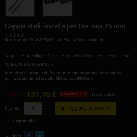
Coppia steli forcella per Dm inox 25 mm
Riferimento
001002SP0880-tcm
Marca
Tecnominimoto
Coppia steli forcella per Dm in inox diametro 25 mm con piedino in cnc
Codice: 001002SP0880-tcm
Attenzione: 1uesti steli forcella 25 mm montano il medesimo
perno ruota delle forcelle 28 (codice 008 Dm).
131,76 €
146,40 €
Risparmia 10%
Tasse incluse
Aggiungi al carrello

Quantità

Disponibile
Condividi