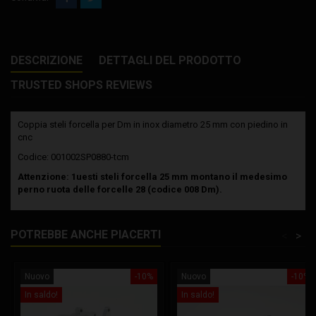
DESCRIZIONE
DETTAGLI DEL PRODOTTO
TRUSTED SHOPS REVIEWS
Coppia steli forcella per Dm in inox diametro 25 mm con piedino in
cnc
Codice: 001002SP0880-tcm
Attenzione: 1uesti steli forcella 25 mm montano il medesimo
perno ruota delle forcelle 28 (codice 008 Dm).
POTREBBE ANCHE PIACERTI
<
>
Nuovo
-10%
Nuovo
-10%
In saldo!
In saldo!