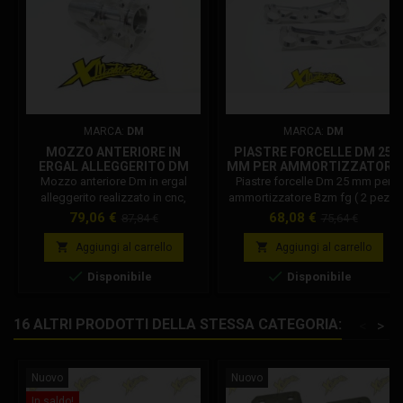
MARCA:
DM
MARCA:
DM
MOZZO ANTERIORE IN
PIASTRE FORCELLE DM 25
ERGAL ALLEGGERITO DM
MM PER AMMORTIZZATORE
BZM FG ( 2 PEZZI )
Mozzo anteriore Dm in ergal
Piastre forcelle Dm 25 mm per
alleggerito realizzato in cnc,
ammortizzatore Bzm fg ( 2 pezzi
compatibile con tutti i cerchi Dm.
). Codice Dm: 124
Prezzo
Prezzo
Prezzo
Prezzo
79,06 €
68,08 €
87,84 €
75,64 €
Codice Dm: 001002SP0080
base
base


Aggiungi al carrello
Aggiungi al carrello


Disponibile
Disponibile
16 ALTRI PRODOTTI DELLA STESSA CATEGORIA:
<
>
Nuovo
Nuovo
In saldo!