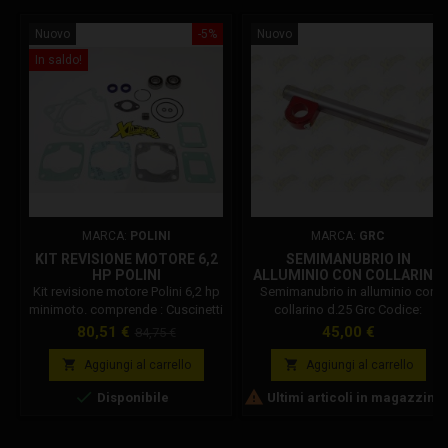
Nuovo
-5%
Nuovo
In saldo!
MARCA:
POLINI
MARCA:
GRC
KIT REVISIONE MOTORE 6,2
SEMIMANUBRIO IN
HP POLINI
ALLUMINIO CON COLLARINO
D.25 GRC
Kit revisione motore Polini 6,2 hp
Semimanubrio in alluminio con
minimoto. comprende : Cuscinetti
collarino d.25 Grc Codice:
di banco racing c4. Kit
112.204.11 Semimanubrio in
Prezzo
Prezzo
Prezzo
80,51 €
45,00 €
84,75 €
guarnizioni completo 6,2 hp.
alluminio con collarino diametro
base
Segmento 40 o 50cc. Gabbia a
25 mm Grc, per Grc.


Aggiungi al carrello
Aggiungi al carrello
rulli.


Disponibile
Ultimi articoli in magazzino