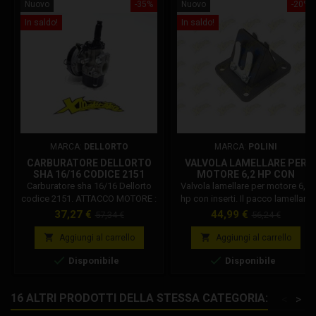
Nuovo
-35%
Nuovo
-20%
In saldo!
In saldo!
MARCA:
DELLORTO
MARCA:
POLINI
CARBURATORE DELLORTO
VALVOLA LAMELLARE PER
SHA 16/16 CODICE 2151
MOTORE 6,2 HP CON
INSERTI
Carburatore sha 16/16 Dellorto
Valvola lamellare per motore 6,2
codice 2151. ATTACCO MOTORE :
hp con inserti. Il pacco lamellare
da 21 a 19 ATTACCO FILTRO ARIA
minimoto Polini è compatibile
Prezzo
Prezzo
Prezzo
Prezzo
37,27 €
44,99 €
57,34 €
56,24 €
: da 59 GETTO : da 82
con carter 6,2 Polini. Codice
base
base
GALLEGGIANTE : 3.5 gr
Polini: 143.405.003


Aggiungi al carrello
Aggiungi al carrello
Carburatore originale Dellorto sha


Disponibile
Disponibile
16 16. Carburatore originale Made
in Italy. Dellorto: 02151 Sha 16 16.
16 ALTRI PRODOTTI DELLA STESSA CATEGORIA:
<
>