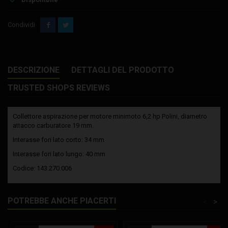
Condividi
DESCRIZIONE
DETTAGLI DEL PRODOTTO
TRUSTED SHOPS REVIEWS
Collettore aspirazione per motore minimoto 6,2 hp Polini, diametro
attacco carburatore 19 mm.
Interasse fori lato corto: 34 mm
Interasse fori lato lungo: 40 mm
Codice: 143.270.006
POTREBBE ANCHE PIACERTI
<
>