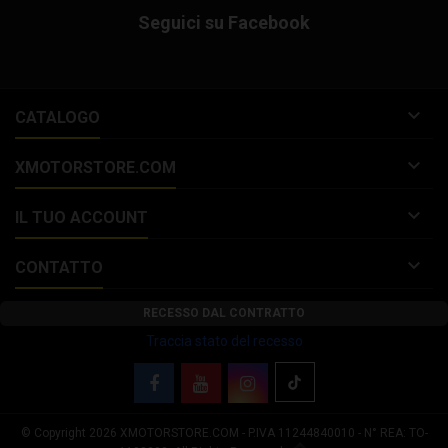
Seguici su Facebook

CATALOGO

XMOTORSTORE.COM

IL TUO ACCOUNT

CONTATTO
RECESSO DAL CONTRATTO
Traccia stato del recesso
© Copyright 2026 XMOTORSTORE.COM - P.IVA 11244840010 - N° REA: TO-
Le tue preferenze relative alla privacy