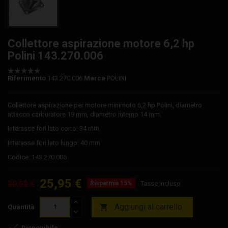
Collettore aspirazione motore 6,2 hp
Polini 143.270.006
Riferimento
143.270.006
Marca
POLINI
Collettore aspirazione per motore minimoto 6,2 hp Polini, diametro
attacco carburatore 19 mm, diametro interno 14 mm.
Interasse fori lato corto: 34 mm
Interasse fori lato lungo: 40 mm
Codice: 143.270.006
25,95 €
30,52 €
Risparmia 15%
Tasse incluse
Aggiungi al carrello

Quantità

Disponibile