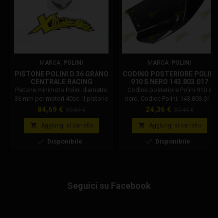
MARCA:
POLINI
MARCA:
POLINI
PISTONE POLINI D.36 GRANO
CODINO POSTERIORE POLINI
CENTRALE RACING
910 S NERO 143.803.017
143.020.007
Pistone minimoto Polini diametro
Codino posteriore Polini 910 s
36 mm per motori 40cc. Il pistone
nero. Codice Polini: 143.803.017
minimoto Polini versione racing
Carena posteriore per minimoto
Prezzo
Prezzo
Prezzo
Prezzo
84,69 €
24,36 €
99,64 €
30,44 €
differisce dallo standard per la
Polini, modello 910 S RS, in
base
base
posizione dello spinotto di fermo
colorazione nera. Carena in


Aggiungi al carrello
Aggiungi al carrello
segmento. Codice
materiale plastico nero.


Disponibile
Disponibile
Polini: 143.020.007 ATTENZIONE:
VERSIONE SPECIFICA PER 40cc
h2o.
Seguici su Facebook