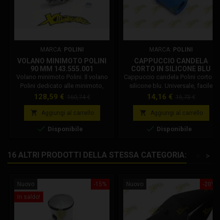
MARCA:
POLINI
MARCA:
POLINI
VOLANO MINIMOTO POLINI
CAPPUCCIO CANDELA
90 MM 143.555.001
CORTO IN SILICONE BLU
POLINI
Volano minimoto Polini. Il volano
Cappuccio candela Polini corto in
Polini dedicato alle minimoto,
silicone blu. Universale, facile
compatibile con bobina selettra e
montaggio su tutti i cavi bobina e
Prezzo
Prezzo
Prezzo
Prezzo
128,59 €
14,16 €
160,74 €
15,73 €
idm. peso : 345 gr Codice
attacchi candela. Codice
base
base
Polini: 143.555.001
Polini: 246.010.A Lunghezza lato


Aggiungi al carrello
Aggiungi al carrello
cavo candela: 35 mm Lunghezza


Disponibile
Disponibile
lato candela: 30 mm Spessore:
19 mm
16 ALTRI PRODOTTI DELLA STESSA CATEGORIA:
<
>
Nuovo
-15%
Nuovo
-20%
In saldo!