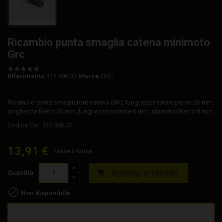
Ricambio punta smaglia catena minimoto
Grc
Riferimento
112.486.32
Marca
GRC
Ricambio punta smagliatore catena GRC, lunghezza totale perno 26 mm,
lunghezza filetto 20 mm, lunghezza puntale 6 mm, diametro filetto 8 mm.
Codice Grc: 112.486.32
13,91 €
Tasse incluse
Aggiungi al carrello

Quantità

Non disponibile