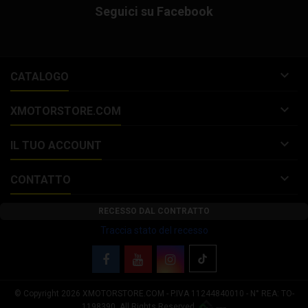
Seguici su Facebook

CATALOGO

XMOTORSTORE.COM

IL TUO ACCOUNT

CONTATTO
RECESSO DAL CONTRATTO
Traccia stato del recesso
© Copyright 2026 XMOTORSTORE.COM - P.IVA 11244840010 - N° REA: TO-
Le tue preferenze relative alla privacy
1198390. All Rights Reserved.