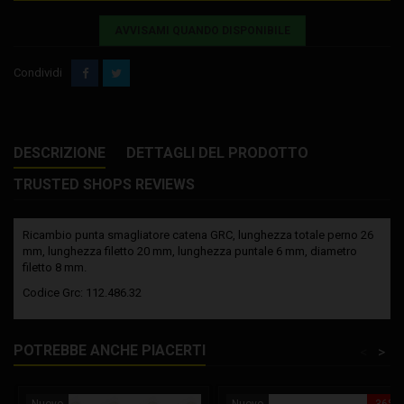
AVVISAMI QUANDO DISPONIBILE
Condividi
DESCRIZIONE
DETTAGLI DEL PRODOTTO
TRUSTED SHOPS REVIEWS
Ricambio punta smagliatore catena GRC, lunghezza totale perno 26
mm, lunghezza filetto 20 mm, lunghezza puntale 6 mm, diametro
filetto 8 mm.
Codice Grc: 112.486.32
POTREBBE ANCHE PIACERTI
<
>
Nuovo
Nuovo
-36%