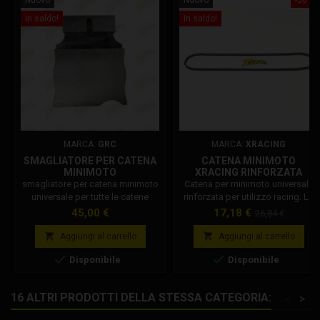
In saldo!
In saldo!
MARCA:
GRC
MARCA:
XRACING
SMAGLIATORE PER CATENA
CATENA MINIMOTO
MINIMOTO
XRACING RINFORZATA
smagliatore per catena minimoto
Catena per minimoto universale
universale per tutte le catene
rinforzata per utilizzo racing. La
minimoto. Prodotto in Italia con
catena più utilizzata per
Prezzo
Prezzo
Prezzo
45,00 €
17,18 €
26,84 €
standard qualitativi di alto livello.
minimoto italiane e non, in tutti i
base
Compatibile con catena
campionati minimoto del mondo.


Aggiungi al carrello
Aggiungi al carrello
minimoto standard e racing.
Lunghezza catena: 158 maglie.


Disponibile
Disponibile
Applicazione: catena minimoto
Dm. catena minimoto Stamas.
catena minimoto Grc. catena
16 ALTRI PRODOTTI DELLA STESSA CATEGORIA:
<
>
minimoto Blata. catena minimoto
Polini. Caratteristiche catena