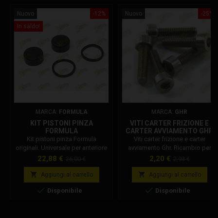
minimoto...
Nuovo
-12%
Nuovo
-25%
In saldo!
MARCA:
FORMULA
MARCA:
GHR
KIT PISTONI PINZA
VITI CARTER FRIZIONE E
FORMULA
CARTER AVVIAMENTO GHR
Kit pistoni pinza Formula
Viti carter frizione e carter
originali. Universale per anteriore
avviamento Ghr. Ricambio per
o posteriore. Codice: FM40022-
motore minimoto Ghr. Kit da 8 viti.
Prezzo
Prezzo
Prezzo
Prezzo
22,88 €
2,20 €
26,00 €
2,93 €
10 Diametro: 22mm Perchè
base
base
scegliere un prodotto Formula


Aggiungi al carrello
Aggiungi al carrello
originale? Diffida dalle imitazioni,


Disponibile
Disponibile
scegli sicurezza e prestazioni al
top di gamma. Su xmotorstore
tutti i ricambi Formula sono
originali.