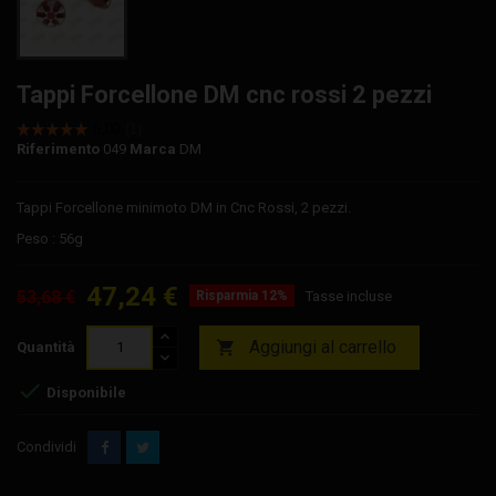
Tappi Forcellone DM cnc rossi 2 pezzi
Riferimento
049
Marca
DM
Tappi Forcellone minimoto DM in Cnc Rossi, 2 pezzi.
Peso : 56g
47,24 €
53,68 €
Risparmia 12%
Tasse incluse
Aggiungi al carrello

Quantità

Disponibile
Condividi