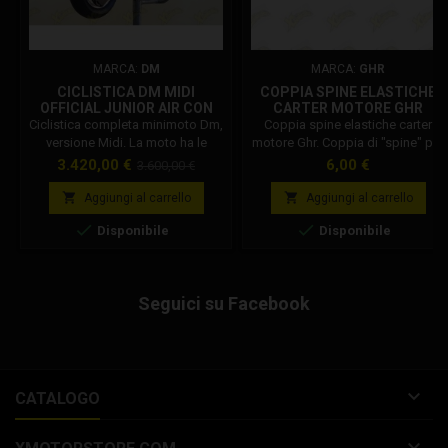
MARCA:
DM
MARCA:
GHR
CICLISTICA DM MIDI
COPPIA SPINE ELASTICHE
OFFICIAL JUNIOR AIR CON
CARTER MOTORE GHR
FRENI IDRAULICI
Ciclistica completa minimoto Dm,
Coppia spine elastiche carter
versione Midi. La moto ha le
motore Ghr. Coppia di "spine" per
stesse caratteristiche tecniche
il montaggio del carter motore
Prezzo
Prezzo
Prezzo
3.420,00 €
6,00 €
3.600,00 €
delle versioni complete senza i
Ghr, le spine servono per ridurre il
base
seguenti particolari: Motore
diametro del foro inferiore del


Aggiungi al carrello
Aggiungi al carrello
completo di carburatore.
carter, rendendolo di corretta


Disponibile
Disponibile
Marmitta con silenziatore. La
misura per il perno da 8mm.
moto in ha i seguenti optional:
Forcelle alluminio ø 28 mm nere
Forcellone posteriore in alluminio
Seguici su Facebook
regolabile (nuova versione
rinforzata)...

CATALOGO
