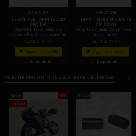
MARCA:
DM
MARCA:
DM
CHIAVE PER TAPPI TELAIO
TAPPI TELAIO MINIMOTO
CNC DM
DM ROSSI
Chiave Per Tappi Telaio Cnc
Tappi telaio minimoto Dm rossi, 4
minimoto Dm. Chiave per avvitare
pezzi con viti.
e svitare i tappi telaio in alluminio
Prezzo
Prezzo
Prezzo
Prezzo
10,43 €
75,11 €
10,98 €
79,06 €
della minimoto DM. La chiave è
base
base
ricavata dal pieno, in metallo,


Aggiungi al carrello
Aggiungi al carrello
garantendo misure precise e


Disponibile
Disponibile
resistenza all'utilizzo.
16 ALTRI PRODOTTI DELLA STESSA CATEGORIA:
<
>
Nuovo
-5%
Nuovo
In saldo!