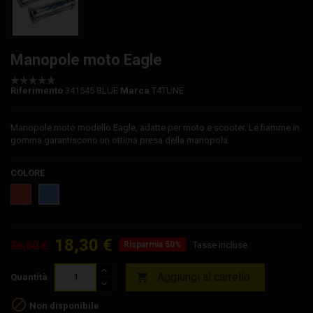
Manopole moto Eagle
Riferimento
341545 BLUE
Marca
T4TUNE
Manopole moto modello Eagle, adatte per moto e scooter. Le fiamme in
gomma garantiscono un ottima presa della manopola.
COLORE
Rosso
Blu
18,30 €
36,60 €
Risparmia 50%
Tasse incluse
Aggiungi al carrello

Quantità

Non disponibile