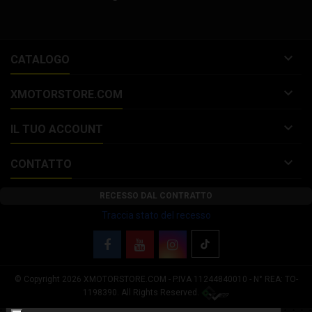

CATALOGO

XMOTORSTORE.COM

IL TUO ACCOUNT

CONTATTO
RECESSO DAL CONTRATTO
Traccia stato del recesso
© Copyright 2026 XMOTORSTORE.COM - P.IVA 11244840010 - N° REA: TO-
Le tue preferenze relative alla privacy
1198390. All Rights Reserved.
Informativa sulla raccolta