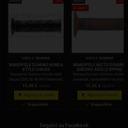
Nuovo
-25%
Nuovo
-25%
In saldo!
MARCA:
DOMINO
MARCA:
DOMINO
MANOPOLE DOMINO HONDA
MANOPOLE MOTO DOMINO
STYLE CHIUSE
ENDURO A020 (COPPIA)
0282.82.40.06-0
Manopole Domino Honda style
Manopole moto Domino enduro
chiuse 0282.82.40.06-0 Materiale:
universali, compatibili con moto,
Gomma termoplastica Colore:
scooter, minimoto, pitbike, ed
Prezzo
Prezzo
Prezzo
Prezzo
10,98 €
15,56 €
14,64 €
20,74 €
Nero Lunghezza: 120 mm
altri. Diametro interno lato
base
base
Estremità: Chiusa Diametro
comando gas 24 mm Diametro


Aggiungi al carrello
Aggiungi al carrello
Manubrio/Tubo gas: 22/26 mm
interno lato manubrio 22 mm


Disponibile
Disponibile
Scanalature per filo di ferro : 1
cava Diametro flangia : 46 mm
Diametro impugnatura Manopola
montata: 32 mm
Seguici su Facebook