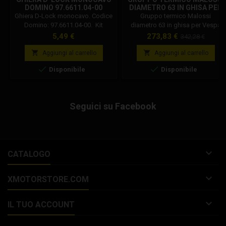
DOMINO 97.6611.04-00
DIAMETRO 63 IN GHISA PER
VESPA COSA - PX 125-150
Ghiera D-Lock monocavo. Codice
Gruppo termico Malossi
CC 3117676
Domino: 97.6611.04-00. Kit
diametro 63 in ghisa per Vespa
ghiera singola per manopole
COSA - PX 125-150 ccCodice
Prezzo
Prezzo
Prezzo
5,49 €
273,83 €
342,28 €
Domino D-Lock con sistema di
Malossi: 3117676Gruppo termico
base
fissaggio "Lock On". Colore:
Malossi per LML Star 125


Aggiungi al carrello
Aggiungi al carrello
Nero. Materiale: Tecnopolimero.
2T.Gruppo termico Malossi per


Disponibile
Disponibile
LML Star 150 2T.Gruppo termico
Malossi per Vespa Cosa 125
2T.Gruppo termico Malossi per
Vespa Cosa 150 2T.Gruppo
Seguici su Facebook
termico Malossi per Vespa PX
125 2T euro 0-1.Gruppo termico
Malossi per Vespa...

CATALOGO

XMOTORSTORE.COM

IL TUO ACCOUNT