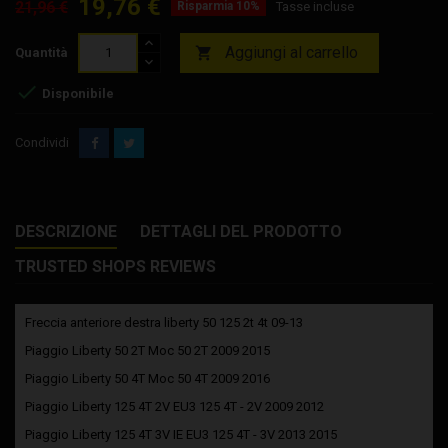
19,76 €
21,96 €
Risparmia 10%
Tasse incluse
Aggiungi al carrello

Quantità

Disponibile
Condividi
DESCRIZIONE
DETTAGLI DEL PRODOTTO
TRUSTED SHOPS REVIEWS
Freccia anteriore destra liberty 50 125 2t 4t 09-13
Piaggio
Liberty 50 2T Moc 50
2T
2009
2015
Piaggio
Liberty 50 4T Moc 50
4T
2009
2016
Piaggio
Liberty 125 4T 2V EU3 125
4T - 2V
2009 2012
Piaggio
Liberty 125 4T 3V IE EU3 125
4T - 3V
2013 2015