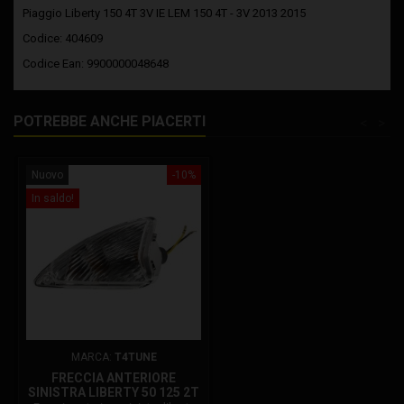
Piaggio
Liberty 150 4T 3V IE LEM 150
4T - 3V
2013 2015
Codice: 404609
Codice Ean: 9900000048648
POTREBBE ANCHE PIACERTI
<
>
Nuovo
-10%
In saldo!
MARCA:
T4TUNE
FRECCIA ANTERIORE
SINISTRA LIBERTY 50 125 2T