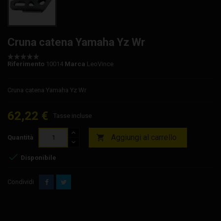
Cruna catena Yamaha Yz Wr
Riferimento
10014
Marca
LeoVince
Cruna catena Yamaha Yz Wr
62,22 €
Tasse incluse
Aggiungi al carrello

Quantità

Disponibile
Condividi