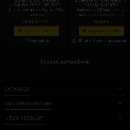
GUARNIZIONI MOTORE
GUANTI MOTO GT GIMOTO
CAGIVA 125CC 209.0133
TAGLIA M USATO
Guarnizioni motore Cagiva 125cc
Guanti moto GT Gimoto Guanti
209.0133
moto in pelle ovina, con una
protezione preformata su nocche
Prezzo
Prezzo
Prezzo
16,46 €
35,00 €
20,58 €
e mignolo e una cucitura dita
base
esterne. Presentano interno del


Aggiungi al carrello
Aggiungi al carrello
guanto consumato.


Disponibile
Ultimi articoli in magazzino
Seguici su Facebook

CATALOGO

XMOTORSTORE.COM

IL TUO ACCOUNT