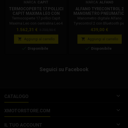
MARCA:
CAPIT
MARCA:
ALFANO
TERMOCOPERTE 17 POLLICI
ALFANO TYRECONTROL 2
CAPIT MAXIMA LEO CON
MANOMETRO PNEUMATICI
CENTRALINA LEO4
PISTA BLUETOOTH A1900
Termocoperte 17 pollici Capit
Manometro digitale Alfano
Maxima Leo con centralina Leo4
Tyrecontrol 2 con Bluetooth per
Termocoperte 17 pollici Capit
controllo pressione pneumatici
Prezzo
Prezzo
Prezzo
1.562,31 €
439,00 €
1.735,90 €
Maxima Leo. Termocoperte moto,
pista. Compatibile con sensore
base
termocoperte motard. Controllo
temperatura opzionale.


Aggiungi al carrello
Aggiungi al carrello
della temperatura con connettore


Disponibile
Disponibile
Leo. La temperatura arriva in un
range da 40 a 120°C (104 a
248°F). Le termocoperte moto
Capit Maxima Leo sono
Seguici su Facebook
realizzate con connettore per
l’allacciamento su centraline...

CATALOGO

XMOTORSTORE.COM

IL TUO ACCOUNT