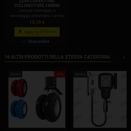
LEVA COPERTONE
CICLOMOTORE 240MM
Leva per montaggio e
smontaggio pneumatici. La leva
consente di rimuovere o inserire
Prezzo
13,10 €
la gomma sul cerchio.

Aggiungi al carrello

Disponibile
16 ALTRI PRODOTTI DELLA STESSA CATEGORIA:
<
>
Nuovo
-10%
Nuovo