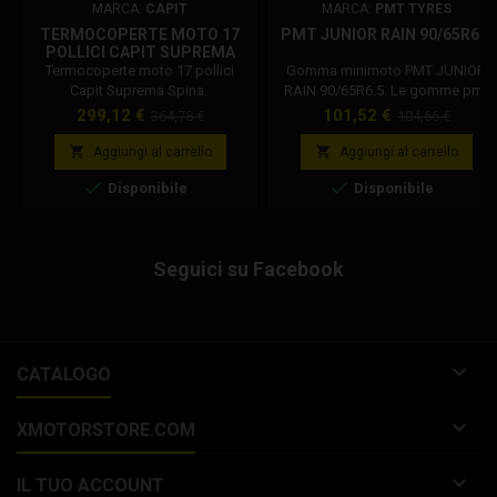
MARCA:
CAPIT
MARCA:
PMT TYRES
TERMOCOPERTE MOTO 17
PMT JUNIOR RAIN 90/65R6.5
POLLICI CAPIT SUPREMA
SPINA
Termocoperte moto 17 pollici
Gomma minimoto PMT JUNIOR
Capit Suprema Spina.
RAIN 90/65R6.5. Le gomme pmt
Termocoperte Capit Smart Spina
junior sono adatte per bambini.
Prezzo
Prezzo
Prezzo
Prezzo
299,12 €
101,52 €
364,78 €
104,66 €
da 17 pollici per moto.
Le gomme Junior rain vanno
base
base
Tecnologia TNT (non è presente il
utilizzate solo in caso di pioggia


Aggiungi al carrello
Aggiungi al carrello
termostato). La temperatura
e asfalto bagnato. TIPO : 6.5


Disponibile
Disponibile
raggiunta è di 95° C e 203° F. Le
MINIMOTO DISEGNO : JUNIOR
spine presenti sono: -tipo
RAIN DUREZZA : 45 Shore A
europeo (EU - 220/230 Volt) -
UTILIZZO MESCOLA : BAGNATO
inglese (UK - 230 Volt) -
PRESSIONE CONSIGLIATA : 0.8 -
Seguici su Facebook
americana/giapponese
1.4 bar SI CONSIGLIA L' UTILIZZO
(USA/JPN - 100/110 Volt) -
DI QUESTA MESCOLA IN CASO DI
australiana (AUS - 240...
PISTA...

CATALOGO

XMOTORSTORE.COM

IL TUO ACCOUNT