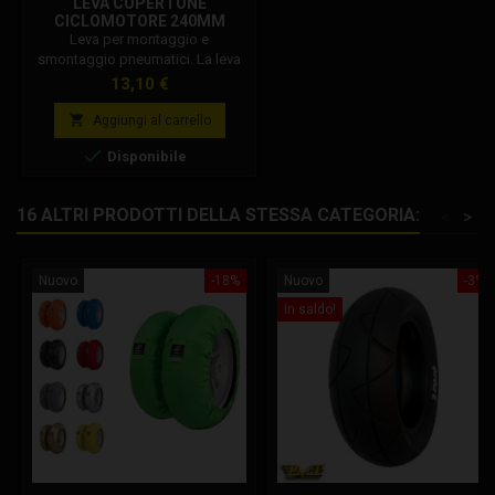
LEVA COPERTONE
CICLOMOTORE 240MM
Leva per montaggio e
smontaggio pneumatici. La leva
consente di rimuovere o inserire
Prezzo
13,10 €
la gomma sul cerchio.

Aggiungi al carrello

Disponibile
16 ALTRI PRODOTTI DELLA STESSA CATEGORIA:
<
>
Nuovo
-18%
Nuovo
-3%
In saldo!