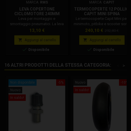
MARCA:
RMS
MARCA:
CAPIT
LEVA COPERTONE
TERMOCOPERTE 12 POLLICI
CICLOMOTORE 240MM
CAPIT MINI SPINA
Leva per montaggio e
Le termocoperte Capit Mini per
smontaggio pneumatici. La leva
minimoto, pitbike e scooter sono
consente di rimuovere o inserire
semplici nella forma ma grandi
Prezzo
Prezzo
Prezzo
13,10 €
240,10 €
292,80 €
la gomma sul cerchio.
nel compito: versatili, molto
base
pratiche ed efficienti, le più


Aggiungi al carrello
Aggiungi al carrello
vendute nel Mondo. Disponibili in


Disponibile
Disponibile
varie misure e colori sono
ordinabili con spina tipo europeo
(EU - 220/230 Volt) - inglese (UK -
16 ALTRI PRODOTTI DELLA STESSA CATEGORIA:
<
>
230 Volt) - americana (USA - 110
Volt) - australiana (AUS - 240
Volt)...
Non disponibile
-5%
Nuovo
-10%
Nuovo
In saldo!
In saldo!