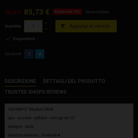
85,73 €
95,26 €
Risparmia 10%
Tasse incluse
Aggiungi al carrello

Quantità

Disponibile
Condividi
DESCRIZIONE
DETTAGLI DEL PRODOTTO
TRUSTED SHOPS REVIEWS
100/90R12” Medium Slick
tipo : scooter - pitbike - mini gp da 12"
disegno : slick
durezza mescola : 55 shore A