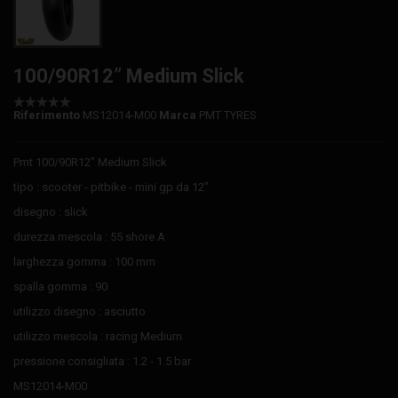
100/90R12” Medium Slick
Riferimento
MS12014-M00
Marca
PMT TYRES
Pmt 100/90R12” Medium Slick
tipo : scooter - pitbike - mini gp da 12"
disegno : slick
durezza mescola : 55 shore A
larghezza gomma : 100 mm
spalla gomma : 90
utilizzo disegno : asciutto
utilizzo mescola : racing Medium
pressione consigliata : 1.2 - 1.5 bar
MS12014-M00