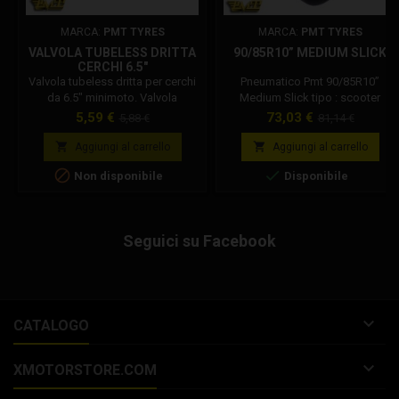
MARCA:
PMT TYRES
MARCA:
PMT TYRES
VALVOLA TUBELESS DRITTA
90/85R10” MEDIUM SLICK
CERCHI 6.5"
Valvola tubeless dritta per cerchi
Pneumatico Pmt 90/85R10”
da 6.5" minimoto. Valvola
Medium Slick tipo : scooter
compatibile con: Dm, Stamas, ed
minimotard pitbike durezza : 55
Prezzo
Prezzo
Prezzo
Prezzo
5,59 €
73,03 €
5,88 €
81,14 €
altri.
shore A larghezza gomma : 90
base
base
mm spalla gomma : 85 utilizzo :


Aggiungi al carrello
Aggiungi al carrello
asciutto mescola : racing


Non disponibile
Disponibile
medium pressione consigliata :
1.6 - 1.9 bar codice pneumatico
: MM10014-M00
Seguici su Facebook

CATALOGO

XMOTORSTORE.COM