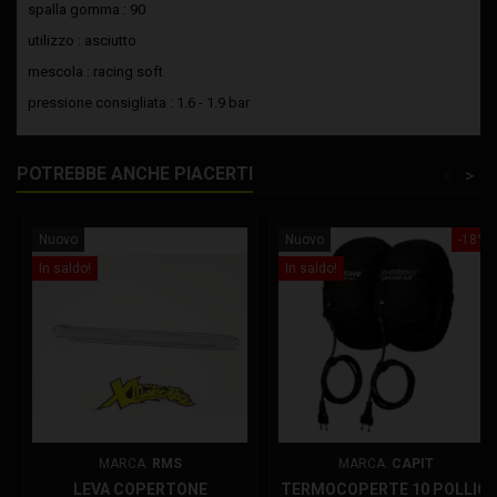
spalla gomma : 90
utilizzo : asciutto
mescola : racing soft
pressione consigliata : 1.6 - 1.9 bar
POTREBBE ANCHE PIACERTI
<
>
Nuovo
Nuovo
-18%
In saldo!
In saldo!
MARCA:
RMS
MARCA:
CAPIT
LEVA COPERTONE
TERMOCOPERTE 10 POLLICI