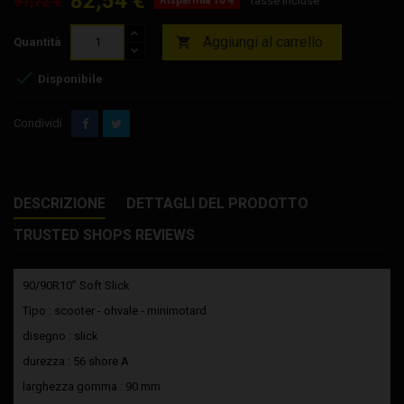
82,54 €
91,72 €
Tasse incluse
Aggiungi al carrello

Quantità

Disponibile
Condividi
DESCRIZIONE
DETTAGLI DEL PRODOTTO
TRUSTED SHOPS REVIEWS
90/90R10” Soft Slick
Tipo : scooter - ohvale - minimotard
disegno : slick
durezza : 56 shore A
larghezza gomma : 90 mm