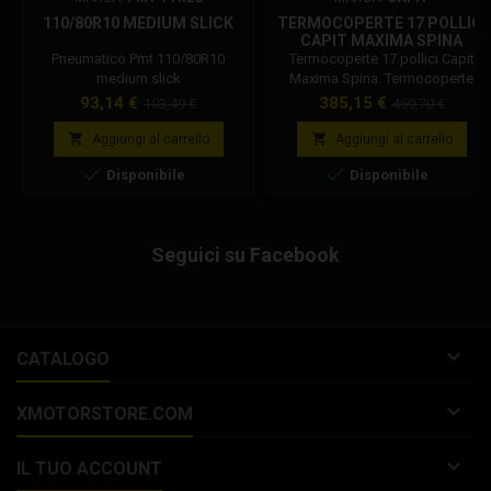
110/80R10 MEDIUM SLICK
TERMOCOPERTE 17 POLLICI
CAPIT MAXIMA SPINA
Pneumatico Pmt 110/80R10
Termocoperte 17 pollici Capit
medium slick
Maxima Spina. Termocoperte
moto, termocoperte motard.
Prezzo
Prezzo
Prezzo
Prezzo
93,14 €
385,15 €
103,49 €
469,70 €
Tecnologia TNT (non è presente il
base
base
termostato). La temperatura


Aggiungi al carrello
Aggiungi al carrello
raggiunta è 95°C -203°F. Le spine


Disponibile
Disponibile
disponibili sono: -tipo europeo
(EU - 220/230 Volt) - inglese (UK -
230 Volt) -
americana/giapponese
Seguici su Facebook
(USA/JPN - 100/110 Volt) -
australiana (AUS - 240 Volt)
Disponibili in...

CATALOGO

XMOTORSTORE.COM

IL TUO ACCOUNT