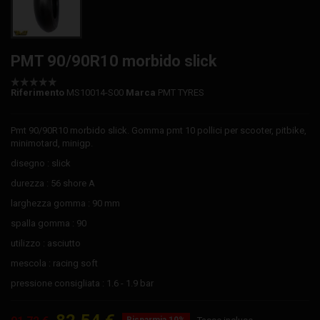
PMT 90/90R10 morbido slick
Riferimento
MS10014-S00
Marca
PMT TYRES
Pmt 90/90R10 morbido slick. Gomma pmt 10 pollici per scooter, pitbike,
minimotard, minigp.
disegno : slick
durezza : 56 shore A
larghezza gomma : 90 mm
spalla gomma : 90
utilizzo : asciutto
mescola : racing soft
pressione consigliata : 1.6 - 1.9 bar
Risparmia 10%